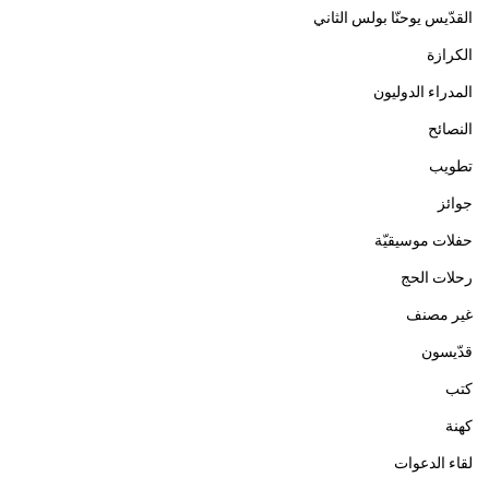
القدّيس يوحنّا بولس الثاني
الكرازة
المدراء الدوليون
النصائح
تطويب
جوائز
حفلات موسيقيّة
رحلات الحج
غير مصنف
قدّيسون
كتب
كهنة
لقاء الدعوات