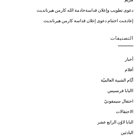
دعوى تطويب وإعلان قداسةخادمة الله كارمن هيرنانديث
إعادةبث اختتام دعوى إعلان قداسة كارمن هيرنانديث
التصنيفات
أخبار
أفلام
أيّام الشبية العالميّة
االبابا فرنسيس
احتفال سيمفونيّ
الاحتفالات
البابا لاوُن الرابع عشر
البادئين