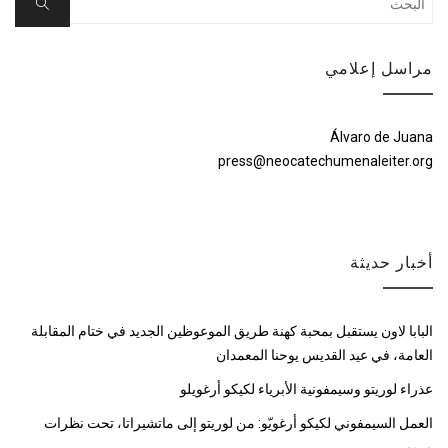
Search
for:
مراسل إعلامي
Álvaro de Juana
press@neocatechumenaleiter.org
أخبار حديثة
البابا لاون يستقبل بمحبة كهنة طريق الموعوظين الجديد في ختام المقابلة
العامة، في عيد القديس يوحنا المعمدان
عذراء لوريتو وسيمفونية الأبرياء لكيكو أرغويلو
العمل السيمفوني لكيكو أرغويّو: من لوريتو إلى ماتشيراتا، تحت نظرات
مريم