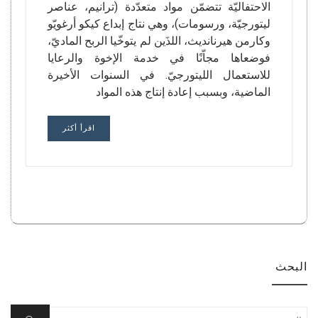
الاحتفاليّة تتضمّن مواد متعدّدة (ترانيم، عناصر
ليتورجيّة، ورسومات)، وهي نتاج إبداع كيكو أرغويّو
وكارمن هيرنانديث، اللذَين لم يتوخّيا الربح الماديّ،
فوضعاها مجاّنًا في خدمة الإخوة والرعايا
للاستعمال الليتورجيّ. في السنوات الأخيرة
الماضية، وبسبب إعادة إنتاج هذه المواد
اقرأ أكثر
البحث
Search