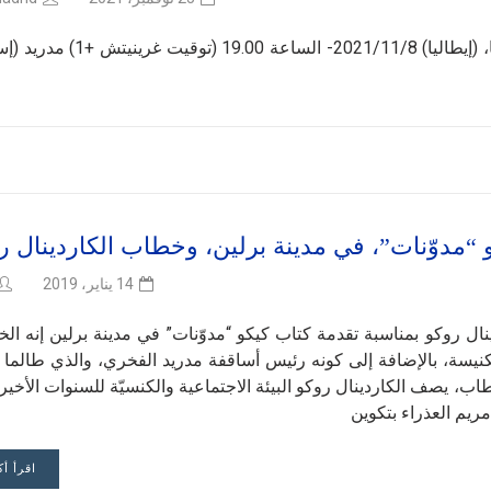
2021/11/29- الساعة 18.30 (توقيت غرينيتش +1) روما، (إيطاليا) 2021/11/8- الساعة 0
 “مدوّنات”، في مدينة برلين، وخطاب الكاردينال ر
14 يناير، 2019
6- 2018 هذا هو خطاب الكاردينال روكو بمناسبة تقدمة كتاب كيكو “مدوّنات” في مدينة برلين إنه 
لكنيسة، بالإضافة إلى كونه رئيس أساقفة مدريد الفخري، والذي طالما 
اب، يصف الكاردينال روكو البيئة الاجتماعية والكنسيّة للسنوات الأخير
مريم العذراء بتكوين
اقرأ أك