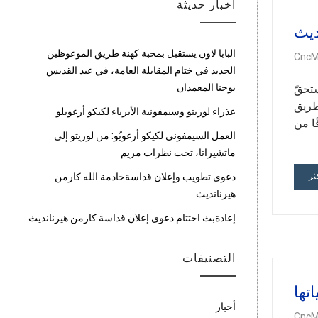
أخبار حديثة
ديث
البابا لاون يستقبل بمحبة كهنة طريق الموعوظين
CncM
الجديد في ختام المقابلة العامة، في عيد القديس
يوحنا المعمدان
تحقّ
طريق
عذراء لوريتو وسيمفونية الأبرياء لكيكو أرغويلو
ًا من
العمل السيمفوني لكيكو أرغويّو: من لوريتو إلى
ماتشيراتا، تحت نظرات مريم
دعوى تطويب وإعلان قداسةخادمة الله كارمن
ثر
هيرنانديث
إعادةبث اختتام دعوى إعلان قداسة كارمن هيرنانديث
التصنيفات
تها
أخبار
CncM