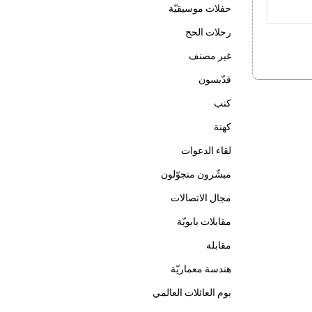
حفلات موسيقيّة
رحلات الحج
غير مصنف
قدّيسون
كتب
كهنة
لقاء الدعوات
مبشّرون متجوّلون
مجال الاتصالات
مقابلات بابويّة
مقابلة
هندسة معماريّة
يوم العائلات العالمي