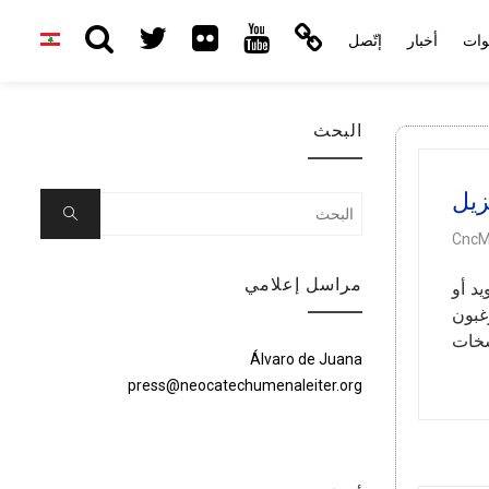
وات
أخبار
إتّصل
البحث
زيل
Search
Search
for:
CncM
مراسل إعلامي
يد أو
رغبون
سخات
Álvaro de Juana
press@neocatechumenaleiter.org