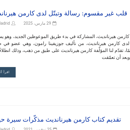
قلب غير مقسوم: رسالة وتبتّل لدى كارمن هيرنان
adrid
29 مارس، 2025
 كارمن هيرنانديث، المشاركة في بدء طريق الموعوظين الجديد، وهو يس
ّل لدى كارمن هيرنانديث، من نأليف جوزيفينا رامون، وهي عضو في 
ًا، تقدّم لنا المؤلّفة كارمن هيرنانديث على طبق من ذهب، وذلك انطلاق
وبعد أن تعمّقت
اقرأ أك
تقديم كتاب كارمن هيرنانديث مذكّرات سيرة حيا
adrid
25 نوفمبر، 2021