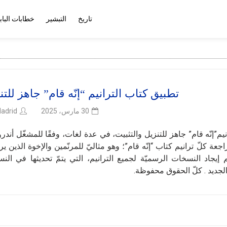
تاريخ
التبشير
خطابات الباب
تطبيق كتاب الترانيم “إنّه قام” جاهز للتن
adrid
30 مارس، 2025
”إنّه قام” جاهز للتنزيل والتثبيت، في عدة لغات، وفقًا للمشغّل أندرو
جعة كلّ ترانيم كتاب “إنّه قام”؛ وهو مثاليّ للمرنّمين والإخوة الذين ي
 إيجاد النسخات الرسميّة لجميع الترانيم، التي يتمّ تحديثها في الن
جديد . كلّ الحقوق محفوظة.