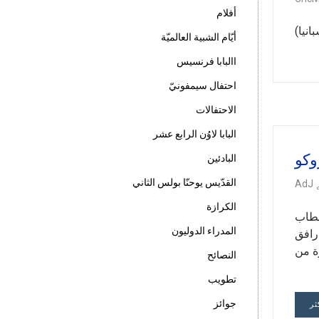
أفلام
19.0 (توقيت غرينيتش +1) مدريد (إسبانيا)
أيّام الشبية العالميّة
االبابا فرنسيس
احتفال سيمفونيّ
الاحتفالات
البابا لاوُن الرابع عشر
وكو
البادئين
القدّيس يوحنّا بولس الثاني
AdJ
الكرازة
الخطاب
المدراء الدوليون
رافق
ة من
النصائح
تطويب
جوائز
ثر