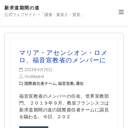
新求道期間の道
公式ウェブサイト —「謙遜・素直さ・賛美」
マリア・アセンシオン・ロメ
ロ、福音宣教省のメンバーに
2023年4月25日
CncMadrid
国際責任者チーム
,
福音宣教
,
通信
福音宣教省のメンバーの任命。世界宣教部
門。 ２０１９年９月、教皇フランシスコは
新求道期間の道の国際責任者チームに謁見
を賜わる。 今日、２０２