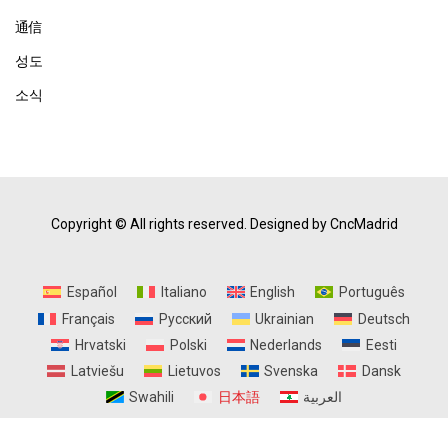
通信
성도
소식
Copyright © All rights reserved.
Designed by CncMadrid
Español
Italiano
English
Português
Français
Русский
Ukrainian
Deutsch
Hrvatski
Polski
Nederlands
Eesti
Latviešu
Lietuvos
Svenska
Dansk
Swahili
日本語
العربية