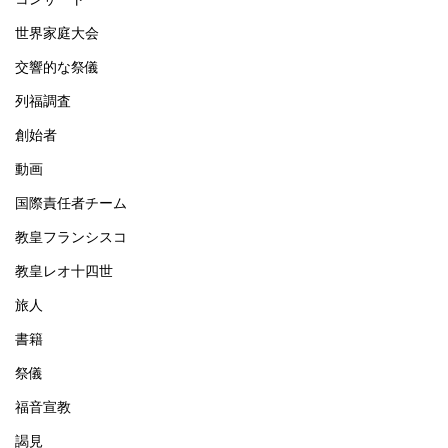
世界家庭大会
交響的な祭儀
列福調査
創始者
動画
国際責任者チーム
教皇フランシスコ
教皇レオ十四世
旅人
書籍
祭儀
福音宣教
謁見