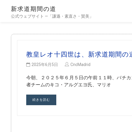
新求道期間の道
公式ウェブサイト —「謙遜・素直さ・賛美」
教皇レオ十四世は、新求道期間の
2025年6月5日
CncMadrid
今朝、２０２５年６月５日の午前１１時、バチカ
者チームのキコ・アルグエヨ氏、マリオ
続きを読む