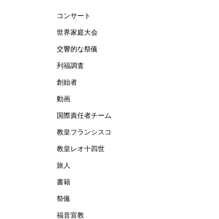
コンサート
世界家庭大会
交響的な祭儀
列福調査
創始者
動画
国際責任者チーム
教皇フランシスコ
教皇レオ十四世
旅人
書籍
祭儀
福音宣教