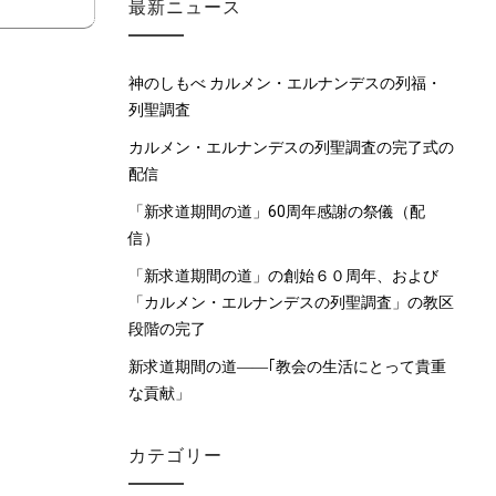
最新ニュース
神のしもべ カルメン・エルナンデスの列福・
列聖調査
カルメン・エルナンデスの列聖調査の完了式の
配信
「新求道期間の道」60周年感謝の祭儀（配
信）
「新求道期間の道」の創始６０周年、および
「カルメン・エルナンデスの列聖調査」の教区
段階の完了
新求道期間の道――｢教会の生活にとって貴重
な貢献」
カテゴリー