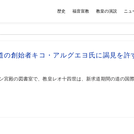
歴史
福音宣教
教皇の演説
ニュ
道の創始者キコ・アルグエヨ氏に謁見を許
ン宮殿の図書室で、教皇レオ十四世は、新求道期間の道の国