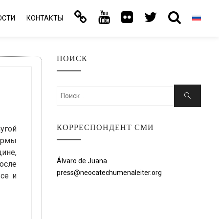
ОСТИ
КОНТАКТЫ
ПОИСК
Искать:
Поиск
КОРРЕСПОНДЕНТ СМИ
угой
ормы
щине,
Álvaro de Juana
осле
press@neocatechumenaleiter.org
все и