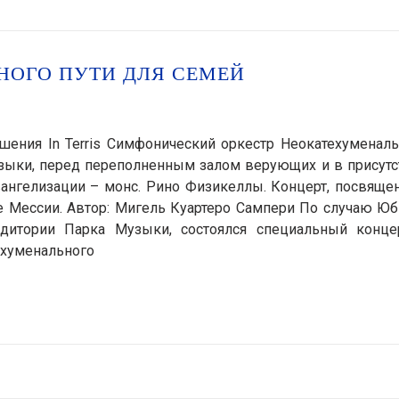
НОГО ПУТИ ДЛЯ СЕМЕЙ
шения In Terris Симфонический оркестр Неокатехуменал
узыки, перед переполненным залом верующих и в присутс
вангелизации – монс. Рино Физикеллы. Концерт, посвяще
е Мессии. Автор: Мигель Куартеро Сампери По случаю Юб
удитории Парка Музыки, состоялся специальный конце
ехуменального