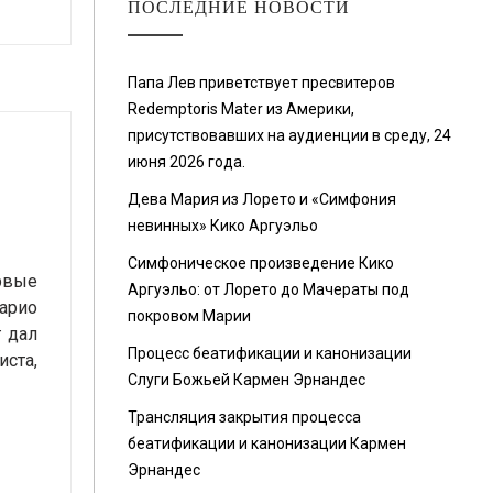
ПОСЛЕДНИЕ НОВОСТИ
Папа Лев приветствует пресвитеров
Redemptoris Mater из Америки,
присутствовавших на аудиенции в среду, 24
июня 2026 года.
Дева Мария из Лорето и «Симфония
невинных» Кико Аргуэльо
Симфоническое произведение Кико
ервые
Аргуэльо: от Лорето до Мачераты под
Марио
покровом Марии
г дал
Процесс беатификации и канонизации
иста,
Слуги Божьей Кармен Эрнандес
Трансляция закрытия процесса
беатификации и канонизации Кармен
Эрнандес