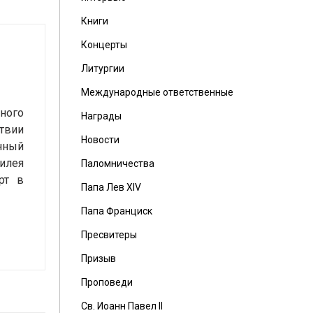
Книги
Концерты
Литургии
Международные ответственные
ьного
Награды
твии
Новости
нный
илея
Паломничества
рт в
Папа Лев XIV
Папа Франциск
Пресвитеры
Призыв
Проповеди
Св. Иоанн Павел II