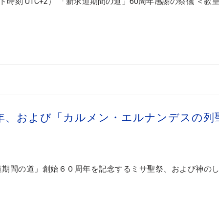
刻 UTC+2） 「新求道期間の道」60周年感謝の祭儀 ＜教
年、および「カルメン・エルナンデスの列
道期間の道」創始６０周年を記念するミサ聖祭、および神の