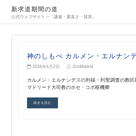
新求道期間の道
公式ウェブサイト —「謙遜・素直さ・賛美」
神のしもべ カルメン・エルナン
2026年6月2日
CncMadrid
カルメン・エルナンデスの列福・列聖調査の教区
マドリード大司教のホセ・コボ枢機卿
続きを読む