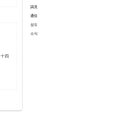
謁見
通信
성도
소식
オ十四