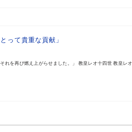
にとって貴重な貢献」
それを再び燃え上がらせました。」 教皇レオ十四世 教皇レ