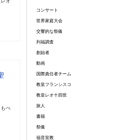
皇レオ
コンサート
世界家庭大会
交響的な祭儀
列福調査
創始者
動画
聖
国際責任者チーム
教皇フランシスコ
教皇レオ十四世
旅人
しもべ
書籍
祭儀
福音宣教