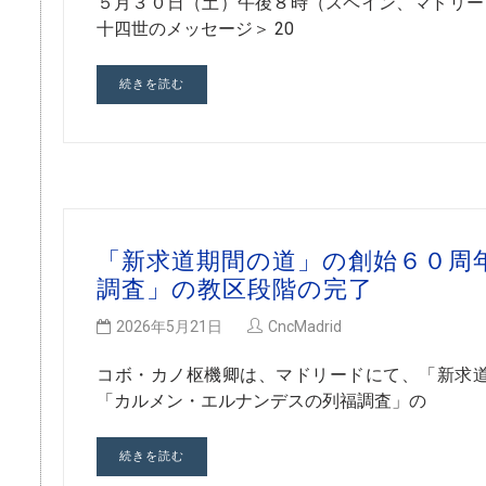
５月３０日（土）午後８時（スペイン、マドリード時
十四世のメッセージ＞ 20
続きを読む
「新求道期間の道」の創始６０周
調査」の教区段階の完了
2026年5月21日
CncMadrid
コボ・カノ枢機卿は、マドリードにて、「新求
「カルメン・エルナンデスの列福調査」の
続きを読む