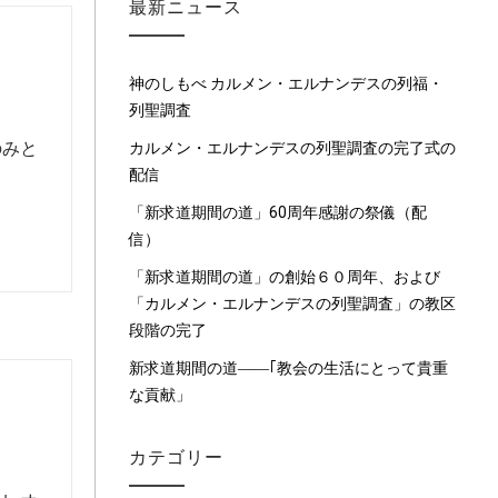
最新ニュース
神のしもべ カルメン・エルナンデスの列福・
列聖調査
のみと
カルメン・エルナンデスの列聖調査の完了式の
配信
「新求道期間の道」60周年感謝の祭儀（配
信）
「新求道期間の道」の創始６０周年、および
「カルメン・エルナンデスの列聖調査」の教区
段階の完了
新求道期間の道――｢教会の生活にとって貴重
な貢献」
カテゴリー