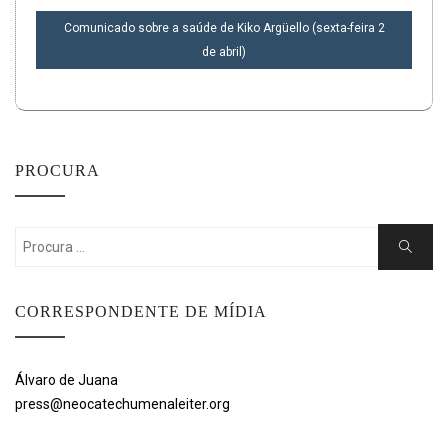
POST
Comunicado sobre a saúde de Kiko Argüello (sexta-feira 2
de abril)
PROCURA
Search
Search
for:
CORRESPONDENTE DE MÍDIA
Álvaro de Juana
press@neocatechumenaleiter.org