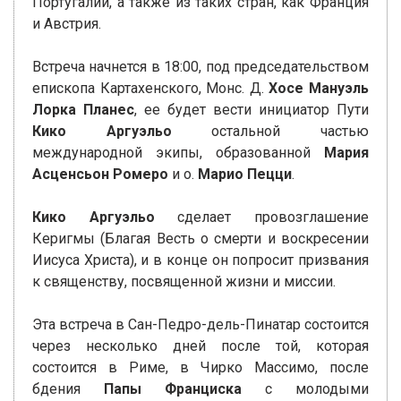
Португалии, а также из таких стран, как Франция
и Австрия.
Встреча начнется в 18:00, под председательством
епископа Картахенского, Монс. Д.
Хосе Мануэль
Лорка Планес
, ее будет вести инициатор Пути
Кико Аргуэльо
остальной частью
международной экипы, образованной
Мария
Асценсьон Ромеро
и о.
Марио Пецци
.
Кико Аргуэльо
сделает провозглашение
Керигмы (Благая Весть о смерти и воскресении
Иисуса Христа), и в конце он попросит призвания
к священству, посвященной жизни и миссии.
Эта встреча в Сан-Педро-дель-Пинатар состоится
через несколько дней после той, которая
состоится в Риме, в Чирко Массимо, после
бдения
Папы Франциска
с молодыми