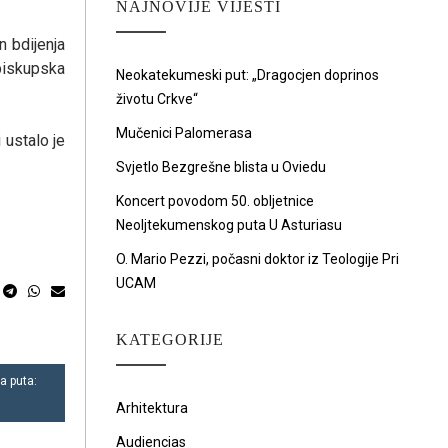
NAJNOVIJE VIJESTI
 bdijenja
biskupska
Neokatekumeski put: „Dragocjen doprinos
životu Crkve“
Mučenici Palomerasa
 ustalo je
Svjetlo Bezgrešne blista u Oviedu
Koncert povodom 50. obljetnice
Neoljtekumenskog puta U Asturiasu
O. Mario Pezzi, počasni doktor iz Teologije Pri
UCAM
KATEGORIJE
a puta:
Arhitektura
Audiencias