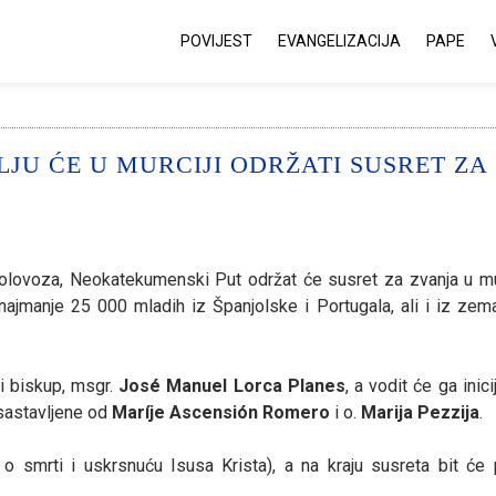
POVIJEST
EVANGELIZACIJA
PAPE
JU ĆE U MURCIJI ODRŽATI SUSRET ZA
H
 kolovoza, Neokatekumenski Put održat će susret za zvanja u m
ajmanje 25 000 mladih iz Španjolske i Portugala, ali i iz zema
i biskup, msgr.
José Manuel Lorca Planes
, a vodit će ga inic
sastavljene od
Maríje Ascensión Romero
i o.
Marija Pezzija
.
o smrti i uskrsnuću Isusa Krista), a na kraju susreta bit će 