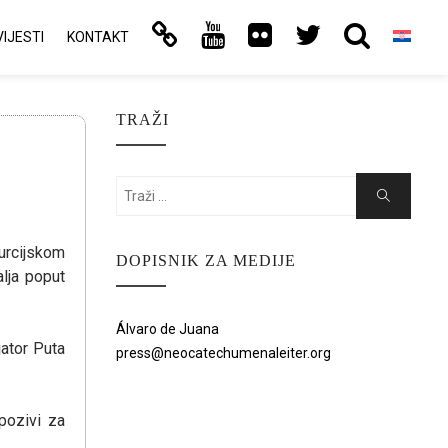
VIJESTI
KONTAKT
TRAŽI
Search
Search
for:
urcijskom
DOPISNIK ZA MEDIJE
lja poput
Álvaro de Juana
ijator Puta
press@neocatechumenaleiter.org
pozivi za