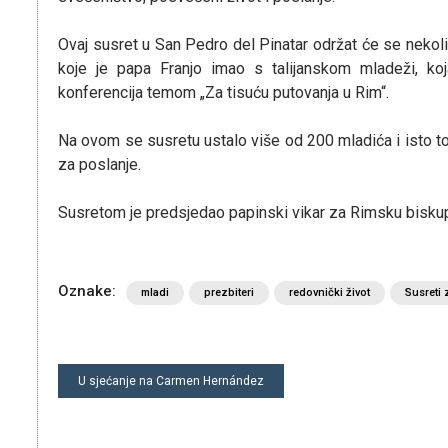
Ovaj susret u San Pedro del Pinatar održat će se neko
koje je papa Franjo imao s talijanskom mladeži, koj
konferencija temom „Za tisuću putovanja u Rim“.
Na ovom se susretu ustalo više od 200 mladića i isto tol
za poslanje.
Susretom je predsjedao papinski vikar za Rimsku biskupi
Oznake:
mladi
prezbiteri
redovnički život
Susreti 
NAVIGACIJA
U sjećanje na Carmen Hernández
OBJAVA