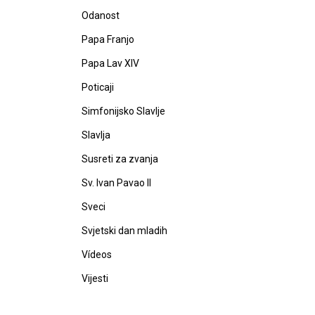
Odanost
Papa Franjo
Papa Lav XIV
Poticaji
Simfonijsko Slavlje
Slavlja
Susreti za zvanja
Sv. Ivan Pavao II
Sveci
Svjetski dan mladih
Vídeos
Vijesti