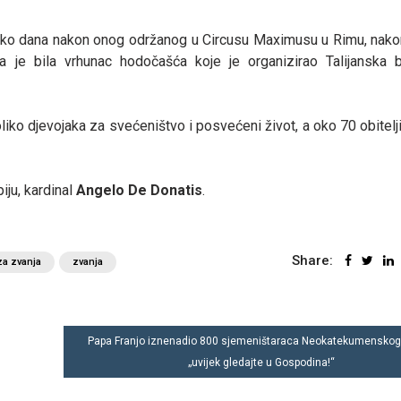
liko dana nakon onog održanog u Circusu Maximusu u Rimu, nakon
a je bila vrhunac hodočašća koje je organizirao Talijanska 
iko djevojaka za svećeništvo i posvećeni život, a oko 70 obitelji
ju, kardinal
Angelo De Donatis
.
Share:
za zvanja
zvanja
Papa Franjo iznenadio 800 sjemeništaraca Neokatekumenskog
„uvijek gledajte u Gospodina!“