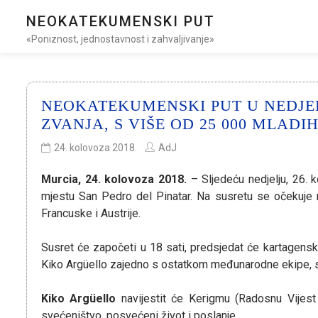
NEOKATEKUMENSKI PUT
«Poniznost, jednostavnost i zahvaljivanje»
NEOKATEKUMENSKI PUT U NEDJEL
ZVANJA, S VIŠE OD 25 000 MLADI
24. kolovoza 2018.
AdJ
Murcia, 24. kolovoza 2018.
– Sljedeću nedjelju, 26.
mjestu San Pedro del Pinatar. Na susretu se očekuje n
Francuske i Austrije.
Susret će započeti u 18 sati, predsjedat će kartagensk
Kiko Argüello zajedno s ostatkom međunarodne ekipe, 
Kiko Argüello
navijestit će Kerigmu (Radosnu Vijest 
svećeništvo, posvećeni život i poslanje.