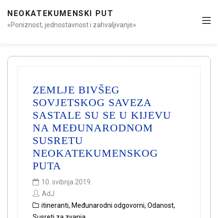
NEOKATEKUMENSKI PUT
«Poniznost, jednostavnost i zahvaljivanje»
ZEMLJE BIVŠEG
SOVJETSKOG SAVEZA
SASTALE SU SE U KIJEVU
NA MEĐUNARODNOM
SUSRETU
NEOKATEKUMENSKOG
PUTA
10. svibnja 2019.
AdJ
itineranti
,
Međunarodni odgovorni
,
Odanost
,
Susreti za zvanja