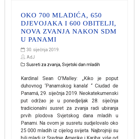
OKO 700 MLADIĆA, 650
DJEVOJAKA I 600 OBITELJI,
NOVA ZVANJA NAKON SDM
U PANAMI
30. siječnja 2019.
AdJ
Susreti za zvanja
,
Svjetski dan mladih
Kardinal Sean O’Malley: „Kiko je poput
duhovnog ‘Panamskog kanala’ “ Ciudad de
Panamá, 29. siječnja 2019. Neokatekumenski
put održao je u ponedjeljak 28. siječnja
tradicionalni susret za zvanja radi ubiranja
prvih plodova Svjetskog dana mladih u
Panami. Na ovom je susretu sudjelovalo oko
25 000 mladih iz cijelog svijeta. Najbrojniji su
bili mladi iz Srednje Amerike i Kariba: više od