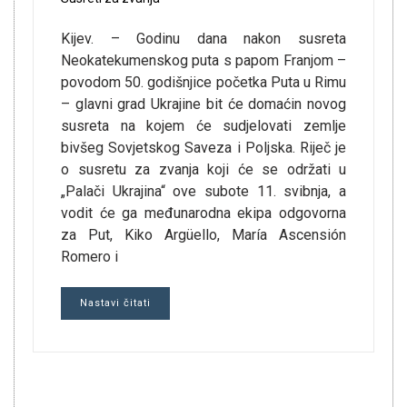
Kijev. – Godinu dana nakon susreta
Neokatekumenskog puta s papom Franjom –
povodom 50. godišnjice početka Puta u Rimu
– glavni grad Ukrajine bit će domaćin novog
susreta na kojem će sudjelovati zemlje
bivšeg Sovjetskog Saveza i Poljska. Riječ je
o susretu za zvanja koji će se održati u
„Palači Ukrajina“ ove subote 11. svibnja, a
vodit će ga međunarodna ekipa odgovorna
za Put, Kiko Argüello, María Ascensión
Romero i
Nastavi čitati