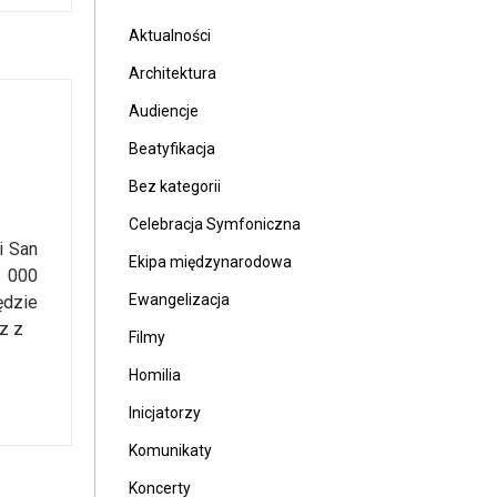
Aktualności
Architektura
Audiencje
Beatyfikacja
Bez kategorii
Celebracja Symfoniczna
i San
Ekipa międzynarodowa
5 000
Ewangelizacja
ędzie
z z
Filmy
Homilia
Inicjatorzy
Komunikaty
Koncerty