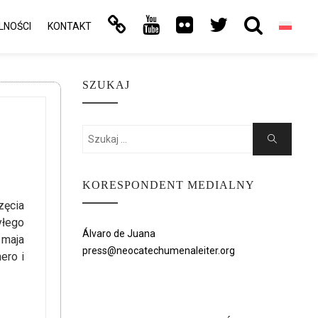
LNOŚCI
KONTAKT
SZUKAJ
Search
Search
.
for:
KORESPONDENT MEDIALNY
zęcia
yłego
Álvaro de Juana
 maja
press@neocatechumenaleiter.org
ero i