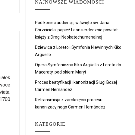
NAJNOWSZE WIADOMOŚCI
Pod koniec audiencji, w święto św. Jana
Chrzciciela, papież Leon serdecznie powitał
księży z Drogi Neokatechumenalnej
Dziewica z Loreto i Symfonia Niewinnych Kiko
Argüello
Opera Symfoniczna Kiko Argüello z Loreto do
Maceraty, pod okiem Maryi
iałek
Proces beatyfikacji i kanonizacji Sługi Bożej
owoce
Carmen Hernández
iata.
 1700
Retransmisja z zamknięcia procesu
kanonizacyjnego Carmen Hernández
KATEGORIE