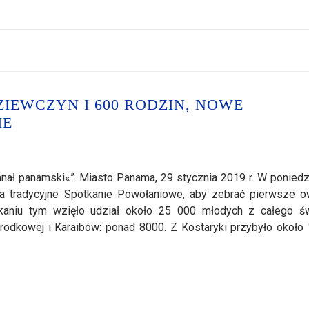
ZIEWCZYN I 600 RODZIN, NOWE
IE
anał panamski«”. Miasto Panama, 29 stycznia 2019 r. W poniedz
a tradycyjne Spotkanie Powołaniowe, aby zebrać pierwsze 
aniu tym wzięło udział około 25 000 młodych z całego św
Środkowej i Karaibów: ponad 8000. Z Kostaryki przybyło około