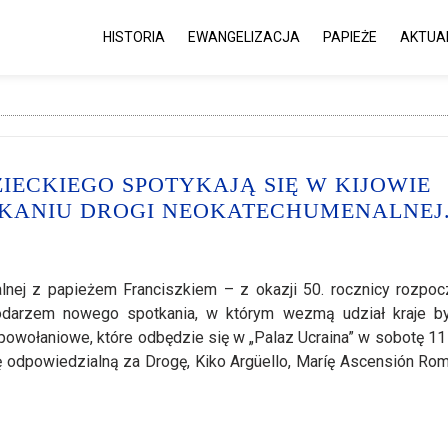
HISTORIA
EWANGELIZACJA
PAPIEŻE
AKTUA
IECKIEGO SPOTYKAJĄ SIĘ W KIJOWIE
KANIU DROGI NEOKATECHUMENALNEJ
lnej z papieżem Franciszkiem – z okazji 50. rocznicy rozpoc
odarzem nowego spotkania, w którym wezmą udział kraje b
powołaniowe, które odbędzie się w „Palaz Ucraina” w sobotę 11
odpowiedzialną za Drogę, Kiko Argüello, Maríę Ascensión Rom