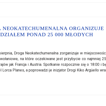
GA NEOKATECHUMENALNA ORGANIZUJE
DZIAŁEM PONAD 25 000 MŁODYCH
6 sierpnia, Droga Neokatechumenalna zorganizuje w miejscowośc
owołaniowe, na które oczekiwane jest przybycie co najmniej 2
rajów jak Francja i Austria. Spotkanie rozpocznie się o 18:00 i b
Lorca Planes, a poprowadzi je inizjator Drogi Kiko Argüello wra