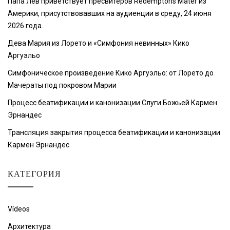
Папа Лев приветствует пресвитеров Redemptoris Mater из
Америки, присутствовавших на аудиенции в среду, 24 июня
2026 года.
Дева Мария из Лорето и «Симфония невинных» Кико
Аргуэльо
Симфоническое произведение Кико Аргуэльо: от Лорето до
Мачераты под покровом Марии
Процесс беатификации и канонизации Слуги Божьей Кармен
Эрнандес
Трансляция закрытия процесса беатификации и канонизации
Кармен Эрнандес
КАТЕГОРИЯ
Vídeos
Архитектура