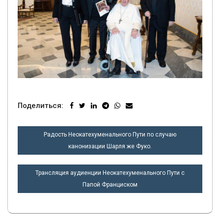
Поделиться:
НАВИГАЦИЯ
Радость Неокатехуменального Пути по случаю
ПО
канонизации Шарля же Фуко.
ЗАПИСЯМ
Трансляция аудиенции Неокатехуменального Пути с
Папой Франциском