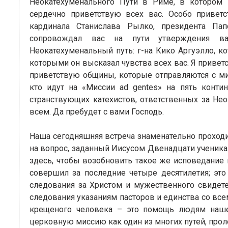
Неокатехуменального Пути в Риме, в котором 
сердечно приветствую всех вас. Особо приветс
кардинала Станислава Рылко, президента Па
сопровождал вас на пути утверждения ва
Неокатехуменальный путь: г-на Кико Аргуэлло, к
которыми он высказал чувства всех вас. Я приве
приветствую общины, которые отправляются с ми
кто идут на «Миссии ad gentes» на пять конти
странствующих катехистов, ответственных за Не
всем. Да пребудет с вами Господь.
Наша сегодняшняя встреча знаменательно проходит
на вопрос, заданный Иисусом Двенадцати ученикам
здесь, чтобы возобновить такое же исповедание 
совершил за последние четыре десятилетия; это
следования за Христом и мужественного свидетел
следования указаниям пасторов и единства со все
крещеного человека – это помощь людям нашег
церковную миссию как один из многих путей, про