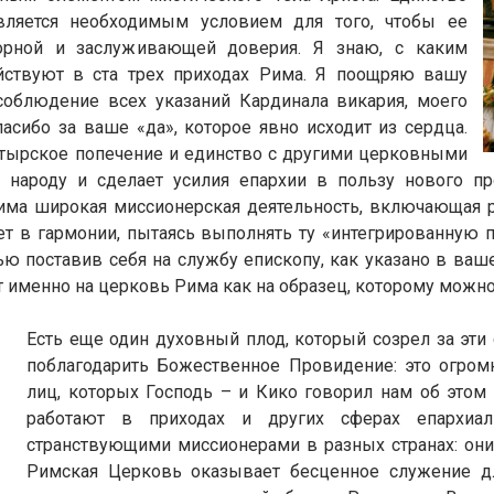
вляется необходимым условием для того, чтобы ее
ворной и заслуживающей доверия. Я знаю, с каким
ствуют в ста трех приходах Рима. Я поощряю вашу
соблюдение всех указаний Кардинала викария, моего
асибо за ваше «да», которое явно исходит из сердца.
астырское попечение и единство с другими церковными
у народу и сделает усилия епархии в пользу нового п
има широкая миссионерская деятельность, включающая 
ет в гармонии, пытаясь выполнять ту «интегрированную 
тью поставив себя на службу епископу, как указано в ва
 именно на церковь Рима как на образец, которому можно
Есть еще один духовный плод, который созрел за эти 
поблагодарить Божественное Провидение: это огро
лиц, которых Господь – и Кико говорил нам об это
работают в приходах и других сферах епархиал
странствующими миссионерами в разных странах: он
Римская Церковь оказывает бесценное служение дл