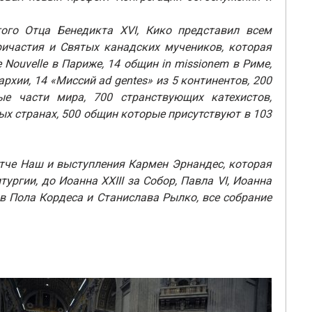
ого Отца Бенедикта XVI, Кико представил всем
ичастия и Святых канадских мучеников, которая
Nouvelle в Париже, 14 общин in missionem в Риме,
хии, 14 «Миссий ad gentes» из 5 континентов, 200
е части мира, 700 странствующих катехистов,
х странах, 500 общин которые присутствуют в 103
Отче Наш и выступления Кармен Эрнандес, которая
ургии, до Иоанна XXIII за Собор, Павла VI, Иоанна
ов Пола Кордеса и Станислава Рылко, все собрание