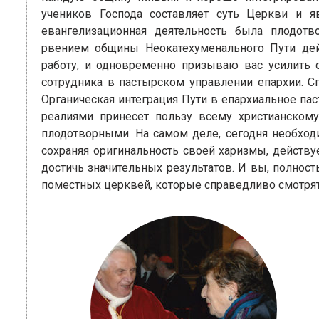
учеников Господа составляет суть Церкви и я
евангелизационная деятельность была плодот
рвением общины Неокатехуменального Пути дей
работу, и одновременно призываю вас усилить 
сотрудника в пастырском управлении епархии. Сп
Органическая интеграция Пути в епархиальное п
реалиями принесет пользу всему христианском
плодотворными. На самом деле, сегодня необход
сохраняя оригинальность своей харизмы, действу
достичь значительных результатов. И вы, полнос
поместных церквей, которые справедливо смотрят