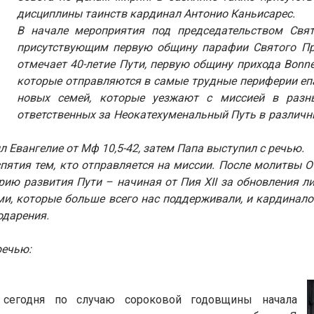
дисциплины таинств кардинал Антонио Каньисарес.
В начале мероприятия под председательством Свят
присутствующим первую общину парафии Святого Пр
отмечает 40-летие Пути, первую общину прихода Bonne 
которые отправляются в самые трудные периферии епар
новых семей, которые уезжают с миссией в разны
ответственных за Неокатехуменальный Путь в различны
 Евангелие от Мф 10,5-42, затем Папа выступил с речью.
спятия тем, кто отправляется на миссии. После молитвы 
ию развития Пути – начиная от Пия XII за обновления лит
ями, которые больше всего нас поддерживали, и кардинал
одарения.
речью:
сегодня по случаю сороковой годовщины начала