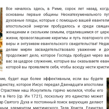
Все началось здесь, в Риме, сорок лет назад, ко
основаны первые общины Неокатехуменального пу
духовные плоды, которые с помощью вашей евангели
апостольской энергии пробудилось и среди свящ
женщинам и скольким семьям, отдалившимся от церк
жизни, провозглашение керигмы и путь повторного от
веры и энтузиазм евангельского свидетельства! Неда
делам мирян засвидетельствовало уважение и до
продолжает дело, которое Господь пробудил через ва
вас за щедрое служение, которые вы оказываете еванг
которой вы проявляете себя, чтобы всюду нести христи
ние, будет еще более эффективным, если вы будете
единству, которое Иисус передал Двенадцати апостолам
 Страстями наш Искупитель горячо молился, чтобы его
в Него (ср. Ин 17:21), поскольку это единство может
 дар Святого Духа и постоянный поиск верующих делают
ым элементом мистического Тела Христа. Единство