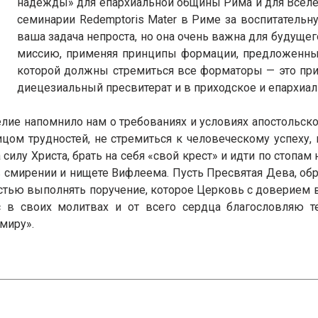
надежды» для епархиальной общины Рима и для Вселен
семинарии Redemptoris Mater в Риме за воспитательн
ваша задача непроста, но она очень важна для будуще
миссию, применяя принципы формации, предложенные
которой должны стремиться все форматоры — это при
диецезиальный пресвитерат и в приходское и епархиал
лие напомнило нам о требованиях и условиях апостольск
цом трудностей, не стремиться к человеческому успеху,
 силу Христа, брать на себя «свой крест» и идти по стопа
 в смирении и нищете Вифлеема. Пусть Пресвятая Дева, обр
тью выполнять поручение, которое Церковь с доверием в
в своих молитвах и от всего сердца благословляю те
миру».