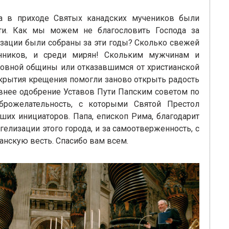
гда в приходе Святых канадских мучеников были
ти. Как мы можем не благословить Господа за
зации были собраны за эти годы? Сколько свежей
енников, и среди мирян! Скольким мужчинам и
овной общины или отказавшимся от христианской
крытия крещения помогли заново открыть радость
внее одобрение Уставов Пути Папским советом по
брожелательность, с которыми Святой Престол
ших инициаторов. Папа, епископ Рима, благодарит
елизации этого города, и за самоотверженность, с
анскую весть. Спасибо вам всем.