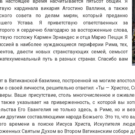
в настоящее время насчитывается пятьсот общин. Я
твую кардинала викария Агостино Валлини, а также
пского совета по делам мирян, который преданно
шего Устава. Я приветствую ответственных за
оторого я сердечно благодарю за восторженные слова,
тствую госпожу Кармен Эрнандес и отца Марио Пецци. Я
ссией в наиболее нуждающиеся периферии Рима, тех,
нентов, двести новых странствующих семей, семьсот
окатехуменальный путь в разных странах. Спасибо вам
 в Ватиканской базилике, построенной на могиле апостол
 о своей личности, решительно ответил: «Ты — Христос, С
веры. Ваше присутствие, столь многочисленное и оживлен
 также указывает на приверженность, с которой вы хот
ьства Его Евангелия не только здесь, в Риме, но и ве
ми другими составляющими народа Божьего. Это то, что вы 
о времени в поиске Иисуса Христа, Искупителя людей
ложенных Святым Духом во Втором Ватиканским соборе дл