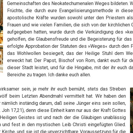
Gemeinschaften des Neokatechumenalen Weges bildeten. Wie 
Früchte, die durch eure Evangelisierungsmethode in dies
apostolische Kräfte wurden sowohl unter den Priestern al
Frauen und wie vielen Familien, die sich von der kirchlichen
aufgegeben hatten, wurde durch die Verkündigung des »k
geholfen, die Glaubensfreude und die Begeisterung für das
erfolgte Approbation der Statuten des »Weges« durch den P
das Wohlwollen besiegelt, das der Heilige Stuhl dem Werk
erweckt hat. Der Papst, Bischof von Rom, dankt euch für de
dieser Stadt leistet, und für die Hingabe, mit der ihr euch 
Bereiche zu tragen. Ich danke euch allen.
wirksamer sein, je mehr ihr euch bemüht, stets das Streben
wölf beim Letzten Abendmahl vermittelt hat. Wir haben den
nämlich inständig darum, daß seine Jünger eins sein sollen,
. Joh 17,21), denn diese Einheit kann nur aus der Kraft Gottes
eiligen Geistes ist und nach der die Gläubigen unablässig
und fest in den mystischen Leib Christi eingefügten Glied.
Kirche, und sie ist die unverzichtbare Voraussetzung für die