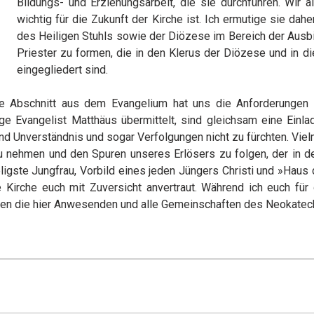
Bildungs- und Erziehungsarbeit, die sie durchführen. Wir a
wichtig für die Zukunft der Kirche ist. Ich ermutige sie da
des Heiligen Stuhls sowie der Diözese im Bereich der Ausbi
Priester zu formen, die in den Klerus der Diözese und in d
eingegliedert sind.
e Abschnitt aus dem Evangelium hat uns die Anforderungen
ge Evangelist Matthäus übermittelt, sind gleichsam eine Einl
nd Unverständnis und sogar Verfolgungen nicht zu fürchten. Viel
 zu nehmen und den Spuren unseres Erlösers zu folgen, der in 
ligste Jungfrau, Vorbild eines jeden Jüngers Christi und »Haus
 Kirche euch mit Zuversicht anvertraut. Während ich euch für
zen die hier Anwesenden und alle Gemeinschaften des Neokate