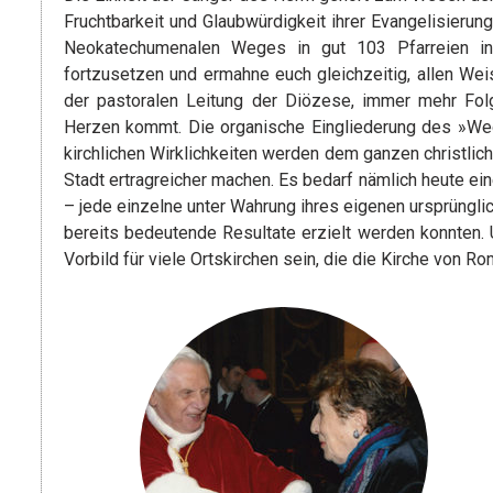
Fruchtbarkeit und Glaubwürdigkeit ihrer Evangelisierung
Neokatechumenalen Weges in gut 103 Pfarreien in
fortzusetzen und ermahne euch gleichzeitig, allen Wei
der pastoralen Leitung der Diözese, immer mehr Folg
Herzen kommt. Die organische Eingliederung des »Weg
kirchlichen Wirklichkeiten werden dem ganzen christl
Stadt ertragreicher machen. Es bedarf nämlich heute ei
– jede einzelne unter Wahrung ihres eigenen ursprüngl
bereits bedeutende Resultate erzielt werden konnten. U
Vorbild für viele Ortskirchen sein, die die Kirche von R