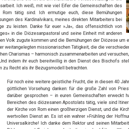
sarbeit. Ich weiß, mit wie viel Eifer die Gemeinschaften des
 Rom tätig sind. Ich ermutige euch, diese Bemühungen
sungen des Kardinalvikars, meines direkten Mitarbeiters bei
e zu leisten. Danke für euer »Ja«, das offensichtlich von
es« in die Diözesanpastoral und seine Einheit mit anderen
ichen Volk zugute kommen und die Bemühungen der Diözese um e
ner weitangelegten missionarischen Tätigkeit, die die verschiede
ichen Charismas – harmonisch zusammenarbeiten und versuchen, je
nd indem ihr euch bereitwillig in den Dienst des Bischofs stellt
om zu Recht als ihr Bezugsmodell betrachten.
Für noch eine weitere geistliche Frucht, die in diesen 40 Ja
göttlichen Vorsehung danken: für die große Zahl von Prie
darüber gesprochen – in euren Gemeinschaften erweckt hat
Bereichen des diözesanen Apostolats tätig, viele sind Itine
der Kirche von Rom einen großherzigen Dienst, und die Kirc
wertvollen Dienst an. Es ist ein wahrer »Frühling der Hoff
Universalkirche! Ich danke dem Rektor und seinen Mitarbe