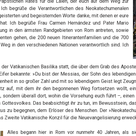
Päpstlichen Rates für die Laien, der euch auf dem Weg zur
t. Ich begrüße die Verantwortlichen des Neokatechumenalen
egeisterten und begeisternden Worte danke, mit denen er eure
at. Ich begrüße Frau Carmen Hernández und Pater Mario
dung in den ärmsten Randgebieten von Rom antreten, sowie
nenten gehen, die 200 neuen Itinerantenfamilien und die 700
 Weg in den verschiedenen Nationen verantwortlich sind. Ich
er Vatikanischen Basilika statt, die über dem Grab des Aposte
ll Eifer bekannte: »Du bist der Messias, der Sohn des lebendige
heit in so großer Zahl und mit so lebendigem Geist legt Zeugn
satz auf, mit dem ihr den begonnenen Weg fortsetzen wollt, e
om, sondern überall dort, wohin die Vorsehung euch führt –, e
s Gottesvolkes. Das beabsichtigt ihr zu tun, im Bewusstsein, d
stus zu begegnen, dem Erlöser des Menschen. Der »Neokatechu
das Zweite Vatikanische Konzil für die Neuevangelisierung erweck
Alles begann hier in Rom vor nunmehr 40 Jahren, als sic