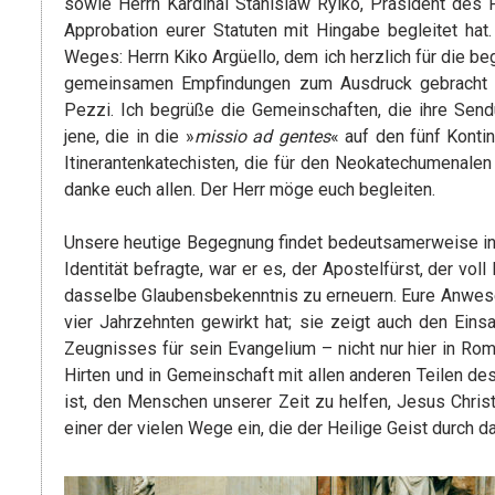
sowie Herrn Kardinal Stanislaw Rylko, Präsident des 
Approbation eurer Statuten mit Hingabe begleitet ha
Weges: Herrn Kiko Argüello, dem ich herzlich für die b
gemeinsamen Empfindungen zum Ausdruck gebracht h
Pezzi. Ich begrüße die Gemeinschaften, die ihre Sen
jene, die in die »
missio ad gentes
« auf den fünf Konti
Itinerantenkatechisten, die für den Neokatechumenalen
danke euch allen. Der Herr möge euch begleiten.
Unsere heutige Begegnung findet bedeutsamerweise in d
Identität befragte, war er es, der Apostelfürst, der vo
dasselbe Glaubensbekenntnis zu erneuern. Eure Anwesen
vier Jahrzehnten gewirkt hat; sie zeigt auch den Ein
Zeugnisses für sein Evangelium – nicht nur hier in R
Hirten und in Gemeinschaft mit allen anderen Teilen de
ist, den Menschen unserer Zeit zu helfen, Jesus Chri
einer der vielen Wege ein, die der Heilige Geist durch 