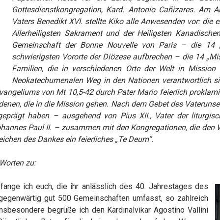
Gottesdienstkongregation, Kard. Antonio Cañizares. Am 
Vaters Benedikt XVI. stellte Kiko alle Anwesenden vor: die
Allerheiligsten Sakrament und der Heiligsten Kanadischen
Gemeinschaft der Bonne Nouvelle von Paris – die 14 
schwierigsten Vororte der Diözese aufbrechen – die 14 „Mi
Familien, die in verschiedenen Orte der Welt in Mission 
Neokatechumenalen Weg in den Nationen verantwortlich sin
angeliums von Mt 10,5-42 durch Pater Mario feierlich proklami
ie denen, die in die Mission gehen. Nach dem Gebet des Vateruns
eprägt haben – ausgehend von Pius XII., Vater der liturgisc
 Johannes Paul II. – zusammen mit den Kongregationen, die den
ichen des Dankes ein feierliches „Te Deum“.
Worten zu:
ange ich euch, die ihr anlässlich des 40. Jahrestages des
egenwärtig gut 500 Gemeinschaften umfasst, so zahlreich
 Insbesondere begrüße ich den Kardinalvikar Agostino Vallini