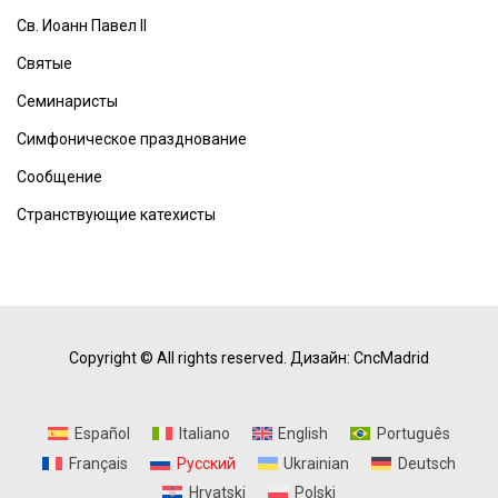
Св. Иоанн Павел II
Святые
Семинаристы
Симфоническое празднование
Сообщение
Странствующие катехисты
Copyright © All rights reserved.
Дизайн: CncMadrid
Español
Italiano
English
Português
Français
Русский
Ukrainian
Deutsch
Hrvatski
Polski