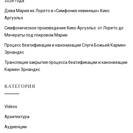
2026 года.
Дева Мария из Лорето и «Симфония невинных» Кико
Аргуэльо
Симфоническое произведение Кико Аргуэльо: от Лорето до
Мачераты под покровом Марии
Процесс беатификации и канонизации Слуги Божьей Кармен
Эрнандес
Трансляция закрытия процесса беатификации и канонизации
Кармен Эрнандес
КАТЕГОРИЯ
Vídeos
Архитектура
Аудиенции