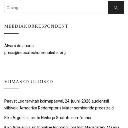
Search
Search
for:
MEEDIAKORRESPONDENT
Álvaro de Juana
press@neocatechumenaleiter.org
VIIMASED UUDISED
Paavst Leo tervitab kolmapäeval, 24. juunil 2026 audientsil
viibivaid Ameerika Redemptoris Mater seminaride preestreid
Kiko Argüello Loreto Neitsi ja Süütute sümfoonia
Kiko Argüello sümfooniline looming Loretost Maceratani, Maarja