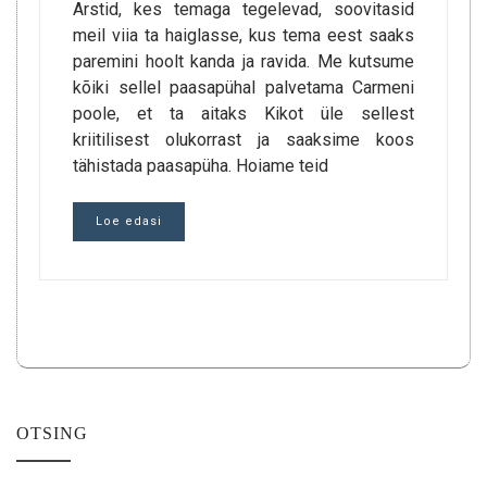
Arstid, kes temaga tegelevad, soovitasid
meil viia ta haiglasse, kus tema eest saaks
paremini hoolt kanda ja ravida. Me kutsume
kõiki sellel paasapühal palvetama Carmeni
poole, et ta aitaks Kikot üle sellest
kriitilisest olukorrast ja saaksime koos
tähistada paasapüha. Hoiame teid
Loe edasi
OTSING