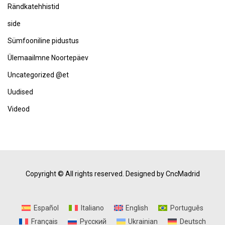
Rändkatehhistid
side
Sümfooniline pidustus
Ülemaailmne Noortepäev
Uncategorized @et
Uudised
Videod
Copyright © All rights reserved.
Designed by CncMadrid
Español
Italiano
English
Português
Français
Русский
Ukrainian
Deutsch