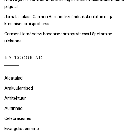
pilgu all
Jumala sulase Carmen Hernándezi õndsakskuulutamis- ja
kanoniseerimisprotsess
Carmen Hernándezi Kanoniseerimisprotsessi Lõpetamise
ülekanne
KATEGOORIAD
Algatajad
Ärakuulamised
Arhitektuur.
Auhinnad
Celebraciones
Evangeliseerimine