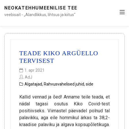
NEOKATEHHUMEENILISE TEE
veebisait - „Alandlikkus, lihtsus ja kiitus"
TEADE KIKO ARGÜELLO
TERVISEST
1. apr 2021
AdJ
Algatajad
,
Rahvusvahelised juhid
,
side
Kallid vennad ja õed! Anname teile teada, et
nädal tagasi osutus Kiko Covid-test
positiivseks. Viimastel päevadel polnud tal
palavikku, aga eile hommikul ärkas ta 38,2-
kraadise palaviku ja algava kopsupõletikuga.