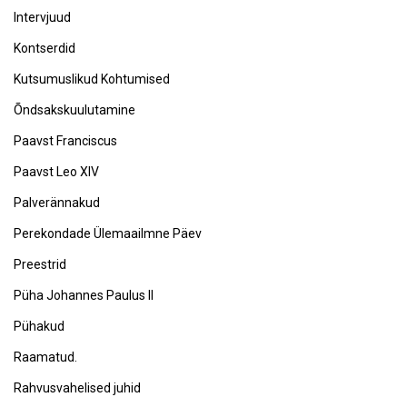
Intervjuud
Kontserdid
Kutsumuslikud Kohtumised
Õndsakskuulutamine
Paavst Franciscus
Paavst Leo XIV
Palverännakud
Perekondade Ülemaailmne Päev
Preestrid
Püha Johannes Paulus II
Pühakud
Raamatud.
Rahvusvahelised juhid