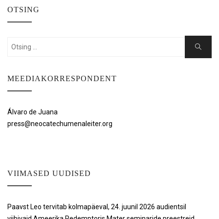
OTSING
Search
Search
for:
MEEDIAKORRESPONDENT
Álvaro de Juana
press@neocatechumenaleiter.org
VIIMASED UUDISED
Paavst Leo tervitab kolmapäeval, 24. juunil 2026 audientsil
viibivaid Ameerika Redemptoris Mater seminaride preestreid