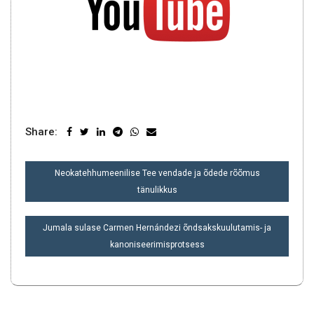
Share:
NAVIGEERIMINE
Neokatehhumeenilise Tee vendade ja õdede rõõmus
tänulikkus
Jumala sulase Carmen Hernándezi õndsakskuulutamis- ja
kanoniseerimisprotsess