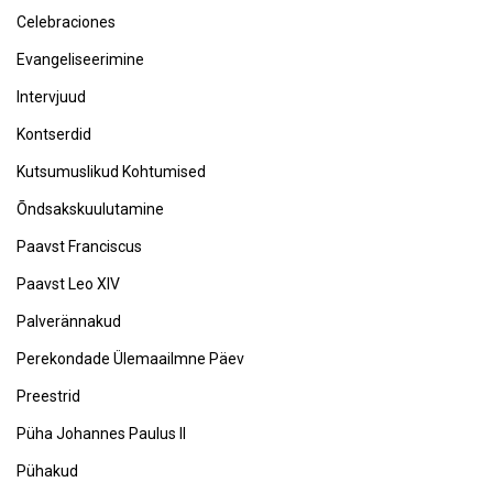
Celebraciones
Evangeliseerimine
Intervjuud
Kontserdid
Kutsumuslikud Kohtumised
Õndsakskuulutamine
Paavst Franciscus
Paavst Leo XIV
Palverännakud
Perekondade Ülemaailmne Päev
Preestrid
Püha Johannes Paulus II
Pühakud