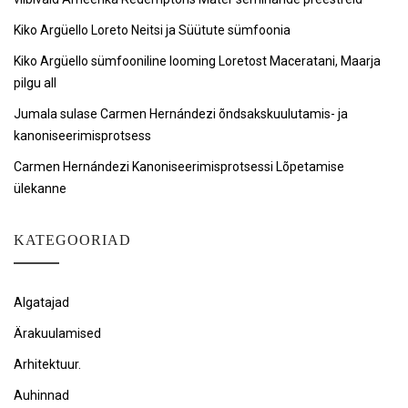
Kiko Argüello Loreto Neitsi ja Süütute sümfoonia
Kiko Argüello sümfooniline looming Loretost Maceratani, Maarja
pilgu all
Jumala sulase Carmen Hernándezi õndsakskuulutamis- ja
kanoniseerimisprotsess
Carmen Hernándezi Kanoniseerimisprotsessi Lõpetamise
ülekanne
KATEGOORIAD
Algatajad
Ärakuulamised
Arhitektuur.
Auhinnad