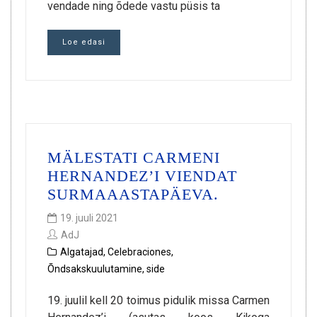
vendade ning õdede vastu püsis ta
Loe edasi
MÄLESTATI CARMENI
HERNANDEZ’I VIENDAT
SURMAAASTAPÄEVA.
19. juuli 2021
AdJ
Algatajad
,
Celebraciones
,
Õndsakskuulutamine
,
side
19. juulil kell 20 toimus pidulik missa Carmen