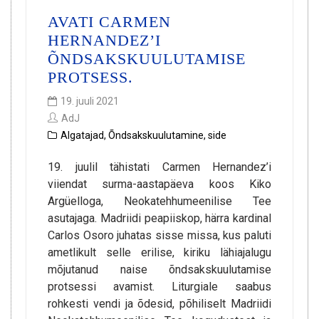
AVATI CARMEN
HERNANDEZ’I
ÕNDSAKSKUULUTAMISE
PROTSESS.
19. juuli 2021
AdJ
Algatajad
,
Õndsakskuulutamine
,
side
19. juulil tähistati Carmen Hernandez’i
viiendat surma-aastapäeva koos Kiko
Argüelloga, Neokatehhumeenilise Tee
asutajaga. Madriidi peapiiskop, härra kardinal
Carlos Osoro juhatas sisse missa, kus paluti
ametlikult selle erilise, kiriku lähiajalugu
mõjutanud naise õndsakskuulutamise
protsessi avamist. Liturgiale saabus
rohkesti vendi ja õdesid, põhiliselt Madriidi