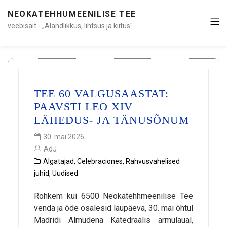
NEOKATEHHUMEENILISE TEE
veebisait - „Alandlikkus, lihtsus ja kiitus"
TEE 60 VALGUSAASTAT:
PAAVSTI LEO XIV
LÄHEDUS- JA TÄNUSÕNUM
30. mai 2026
AdJ
Algatajad
,
Celebraciones
,
Rahvusvahelised
juhid
,
Uudised
Rohkem kui 6500 Neokatehhmeenilise Tee
venda ja õde osalesid laupäeva, 30. mai õhtul
Madridi Almudena Katedraalis armulaual,