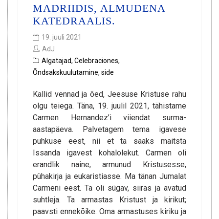
MADRIIDIS, ALMUDENA
KATEDRAALIS.
19. juuli 2021
AdJ
Algatajad
,
Celebraciones
,
Õndsakskuulutamine
,
side
Kallid vennad ja õed, Jeesuse Kristuse rahu
olgu teiega. Täna, 19. juulil 2021, tähistame
Carmen Hernandez’i viiendat surma-
aastapäeva. Palvetagem tema igavese
puhkuse eest, nii et ta saaks maitsta
Issanda igavest kohalolekut. Carmen oli
erandlik naine, armunud Kristusesse,
pühakirja ja eukaristiasse. Ma tänan Jumalat
Carmeni eest. Ta oli sügav, siiras ja avatud
suhtleja. Ta armastas Kristust ja kirikut;
paavsti ennekõike. Oma armastuses kiriku ja