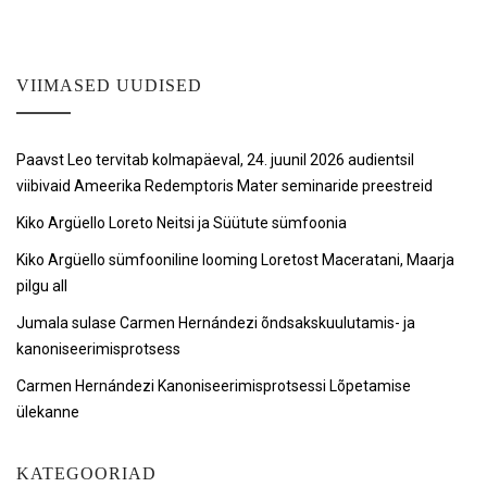
VIIMASED UUDISED
Paavst Leo tervitab kolmapäeval, 24. juunil 2026 audientsil
viibivaid Ameerika Redemptoris Mater seminaride preestreid
Kiko Argüello Loreto Neitsi ja Süütute sümfoonia
Kiko Argüello sümfooniline looming Loretost Maceratani, Maarja
pilgu all
Jumala sulase Carmen Hernándezi õndsakskuulutamis- ja
kanoniseerimisprotsess
Carmen Hernándezi Kanoniseerimisprotsessi Lõpetamise
ülekanne
KATEGOORIAD