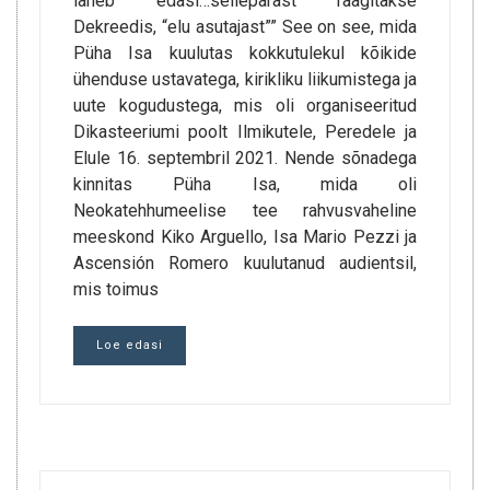
läheb edasi…sellepärast räägitakse
Dekreedis, “elu asutajast”” See on see, mida
Püha Isa kuulutas kokkutulekul kõikide
ühenduse ustavatega, kirikliku liikumistega ja
uute kogudustega, mis oli organiseeritud
Dikasteeriumi poolt Ilmikutele, Peredele ja
Elule 16. septembril 2021. Nende sõnadega
kinnitas Püha Isa, mida oli
Neokatehhumeelise tee rahvusvaheline
meeskond Kiko Arguello, Isa Mario Pezzi ja
Ascensión Romero kuulutanud audientsil,
mis toimus
Loe edasi