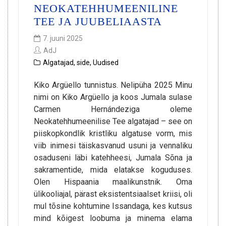
NEOKATEHHUMEENILINE
TEE JA JUUBELIAASTA
7. juuni 2025
AdJ
Algatajad
,
side
,
Uudised
Kiko Argüello tunnistus. Nelipüha 2025 Minu
nimi on Kiko Argüello ja koos Jumala sulase
Carmen Hernándeziga oleme
Neokatehhumeenilise Tee algatajad – see on
piiskopkondlik kristliku algatuse vorm, mis
viib inimesi täiskasvanud usuni ja vennaliku
osaduseni läbi katehheesi, Jumala Sõna ja
sakramentide, mida elatakse koguduses.
Olen Hispaania maalikunstnik. Oma
ülikooliajal, pärast eksistentsiaalset kriisi, oli
mul tõsine kohtumine Issandaga, kes kutsus
mind kõigest loobuma ja minema elama