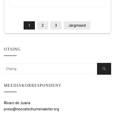
POSTITUSTE
1
2
3
Järgmised
LEHEKÜLJENDUS
OTSING
Search
Search
for:
MEEDIAKORRESPONDENT
Álvaro de Juana
press@neocatechumenaleiter.org