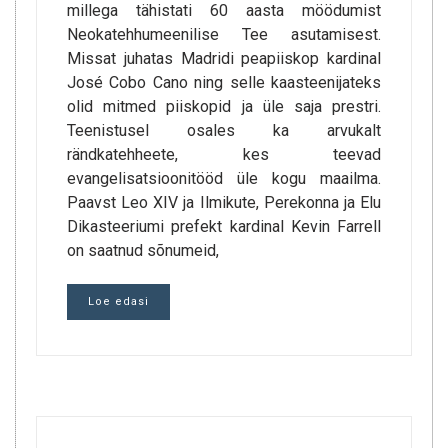
millega tähistati 60 aasta möödumist
Neokatehhumeenilise Tee asutamisest.
Missat juhatas Madridi peapiiskop kardinal
José Cobo Cano ning selle kaasteenijateks
olid mitmed piiskopid ja üle saja prestri.
Teenistusel osales ka arvukalt
rändkatehheete, kes teevad
evangelisatsioonitööd üle kogu maailma.
Paavst Leo XIV ja Ilmikute, Perekonna ja Elu
Dikasteeriumi prefekt kardinal Kevin Farrell
on saatnud sõnumeid,
Loe edasi