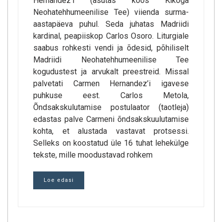
Hernandez’i (asutas koos Kikoga
Neohatehhumeenilise Tee) viienda surma-
aastapäeva puhul. Seda juhatas Madriidi
kardinal, peapiiskop Carlos Osoro. Liturgiale
saabus rohkesti vendi ja õdesid, põhiliselt
Madriidi Neohatehhumeenilise Tee
kogudustest ja arvukalt preestreid. Missal
palvetati Carmen Hernandez’i igavese
puhkuse eest. Carlos Metola,
Õndsakskulutamise postulaator (taotleja)
edastas palve Carmeni õndsakskuulutamise
kohta, et alustada vastavat protsessi.
Selleks on koostatud üle 16 tuhat lehekülge
tekste, mille moodustavad rohkem
Loe edasi