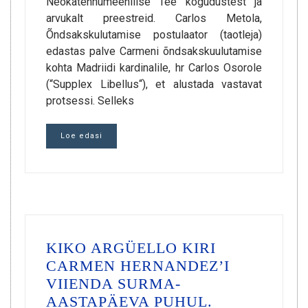
Neokatehhumeenilise Tee kogudustest ja
arvukalt preestreid. Carlos Metola,
Õndsakskulutamise postulaator (taotleja)
edastas palve Carmeni õndsakskuulutamise
kohta Madriidi kardinalile, hr Carlos Osorole
(“Supplex Libellus“), et alustada vastavat
protsessi. Selleks
Loe edasi
KIKO ARGÜELLO KIRI
CARMEN HERNANDEZ’I
VIIENDA SURMA-
AASTAPÄEVA PUHUL.