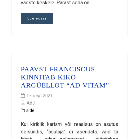
vaeste keskele. Pärast seda on
Loe edasi
PAAVST FRANCISCUS
KINNITAB KIKO
ARGÜELLOT “AD VITAM”
17. sept 2021
AdJ
side
Kui kiriklik karism või reaalsus on asutus
seisundis, “asutaja” ei asendata, vaid ta