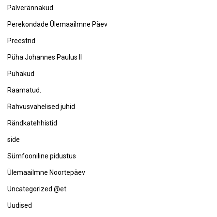
Palverännakud
Perekondade Ülemaailmne Päev
Preestrid
Püha Johannes Paulus II
Pühakud
Raamatud.
Rahvusvahelised juhid
Rändkatehhistid
side
Sümfooniline pidustus
Ülemaailmne Noortepäev
Uncategorized @et
Uudised