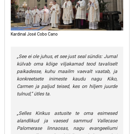
Kardinal José Cobo Cano
„See ei ole juhus, et see just seal sündis: Jumal
külvab oma kõige viljakamad teod tavaliselt
paikadesse, kuhu maailm vaevalt vaatab, ja
konkreetsete inimeste kaudu nagu Kiko,
Carmen ja paljud teised, kes on hiljem juurde
tulnud,“ ütles ta.
„Selles Kirikus astusite te oma esimesed
alandlikud ja vaesed sammud Vallecase
Palomerase linnaosas, nagu evangeeliumi