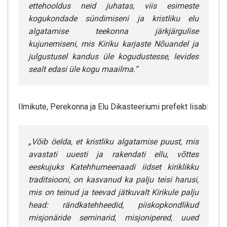
ettehooldus neid juhatas, viis esimeste
kogukondade sündimiseni ja kristliku elu
algatamise teekonna järkjärgulise
kujunemiseni, mis Kiriku karjaste Nõuandel ja
julgustusel kandus üle kogudustesse, levides
sealt edasi üle kogu maailma.“
Ilmikute, Perekonna ja Elu Dikasteeriumi prefekt lisab:
„Võib öelda, et kristliku algatamise puust, mis
avastati uuesti ja rakendati ellu, võttes
eeskujuks Katehhumeenaadi iidset kiriklikku
traditsiooni, on kasvanud ka palju teisi harusi,
mis on teinud ja teevad jätkuvalt Kirikule palju
head: rändkatehheedid, piiskopkondlikud
misjonäride seminarid, misjonipered, uued