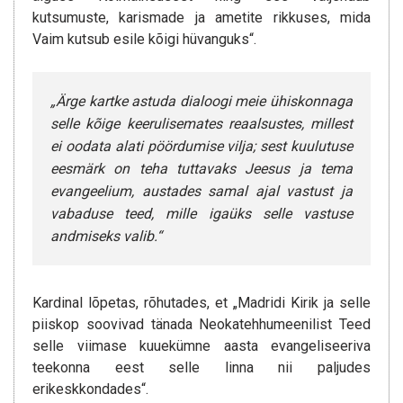
kutsumuste, karismade ja ametite rikkuses, mida
Vaim kutsub esile kõigi hüvanguks“.
„Ärge kartke astuda dialoogi meie ühiskonnaga
selle kõige keerulisemates reaalsustes, millest
ei oodata alati pöördumise vilja; sest kuulutuse
eesmärk on teha tuttavaks Jeesus ja tema
evangeelium, austades samal ajal vastust ja
vabaduse teed, mille igaüks selle vastuse
andmiseks valib.“
Kardinal lõpetas, rõhutades, et „Madridi Kirik ja selle
piiskop soovivad tänada Neokatehhumeenilist Teed
selle viimase kuuekümne aasta evangeliseeriva
teekonna eest selle linna nii paljudes
erikeskkondades“.