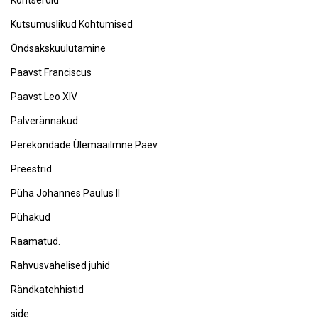
Kutsumuslikud Kohtumised
Õndsakskuulutamine
Paavst Franciscus
Paavst Leo XIV
Palverännakud
Perekondade Ülemaailmne Päev
Preestrid
Püha Johannes Paulus II
Pühakud
Raamatud.
Rahvusvahelised juhid
Rändkatehhistid
side