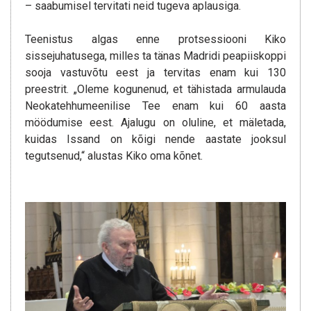
– saabumisel tervitati neid tugeva aplausiga.
Teenistus algas enne protsessiooni Kiko
sissejuhatusega, milles ta tänas Madridi peapiiskoppi
sooja vastuvõtu eest ja tervitas enam kui 130
preestrit. „Oleme kogunenud, et tähistada armulauda
Neokatehhumeenilise Tee enam kui 60 aasta
möödumise eest. Ajalugu on oluline, et mäletada,
kuidas Issand on kõigi nende aastate jooksul
tegutsenud,“ alustas Kiko oma kõnet.