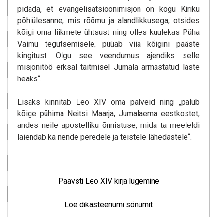
pidada, et evangelisatsioonimisjon on kogu Kiriku
põhiülesanne, mis rõõmu ja alandlikkusega, otsides
kõigi oma liikmete ühtsust ning olles kuulekas Püha
Vaimu tegutsemisele, püüab viia kõigini pääste
kingitust. Olgu see veendumus ajendiks selle
misjonitöö erksal täitmisel Jumala armastatud laste
heaks“.
Lisaks kinnitab Leo XIV oma palveid ning „palub
kõige pühima Neitsi Maarja, Jumalaema eestkostet,
andes neile apostelliku õnnistuse, mida ta meeleldi
laiendab ka nende peredele ja teistele lähedastele“.
Paavsti Leo XIV kirja lugemine
Loe dikasteeriumi sõnumit