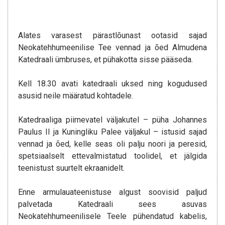
Alates varasest pärastlõunast ootasid sajad
Neokatehhumeenilise Tee vennad ja õed Almudena
Katedraali ümbruses, et pühakotta sisse pääseda.
Kell 18.30 avati katedraali uksed ning kogudused
asusid neile määratud kohtadele.
Katedraaliga piirnevatel väljakutel – püha Johannes
Paulus II ja Kuningliku Palee väljakul – istusid sajad
vennad ja õed, kelle seas oli palju noori ja peresid,
spetsiaalselt ettevalmistatud toolidel, et jälgida
teenistust suurtelt ekraanidelt.
Enne armulauateenistuse algust soovisid paljud
palvetada Katedraali sees asuvas
Neokatehhumeenilisele Teele pühendatud kabelis,