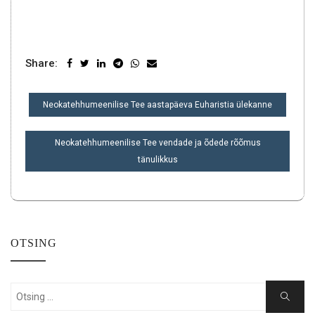
Share:
NAVIGEERIMINE
Neokatehhumeenilise Tee aastapäeva Euharistia ülekanne
Neokatehhumeenilise Tee vendade ja õdede rõõmus
tänulikkus
OTSING
Search
Search
for: