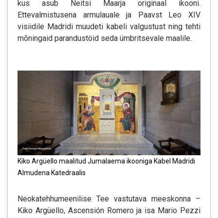
kus asub Neitsi Maarja originaal ikooni.
Ettevalmistusena armulauale ja Paavst Leo XIV
visiidile Madridi muudeti kabeli valgustust ning tehti
mõningaid parandustöid seda ümbritsevale maalile.
Kiko Argüello maalitud Jumalaema ikooniga Kabel Madridi
Almudena Katedraalis
Neokatehhumeenilise Tee vastutava meeskonna –
Kiko Argüello, Ascensión Romero ja isa Mario Pezzi