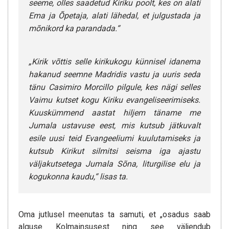
seeme, olles saadetud Kiriku poolt, kes on alati
Ema ja Õpetaja, alati lähedal, et julgustada ja
mõnikord ka parandada.“
„Kirik võttis selle kirikukogu künnisel idanema
hakanud seemne Madridis vastu ja uuris seda
tänu Casimiro Morcillo pilgule, kes nägi selles
Vaimu kutset kogu Kiriku evangeliseerimiseks.
Kuuskümmend aastat hiljem täname me
Jumala ustavuse eest, mis kutsub jätkuvalt
esile uusi teid Evangeeliumi kuulutamiseks ja
kutsub Kirikut silmitsi seisma iga ajastu
väljakutsetega Jumala Sõna, liturgilise elu ja
kogukonna kaudu,“ lisas ta.
Oma jutlusel meenutas ta samuti, et „osadus saab
alguse Kolmainsusest ning see väljendub