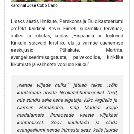
Kardinal José Cobo Cano
Lisaks saatis Ilmikute, Perekonna ja Elu dikasteeriumi
prefekt kardinal Kevin Farrell südamliku tervituse,
milles ta rõhutas, kuidas „Hispaania on kinkinud
Kirikule säravaid kristliku elu ja vaimse uuenemise
eeskujusid Pühakute, Märtrite,
evangeliseerimisalgatuste, palvekoolide, kiriklike
liikumiste ja vaimsete voolude kaudu“.
„Nende viljade hulka,“ jätkab tekst, „võib
kahtlemata arvata Neokatehhumeenilist Teed,
mis sündis selle kahe algataja, Kiko Argüello ja
Carmen Hernándezi, ning Madridi kõige
madalamate linnaosade vaeste viljakast
kohtumisest. Soov kuulutada ja elada
evangeeliumi nende inimeste seas, kelle juurde