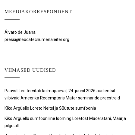
MEEDIAKORRESPONDENT
Álvaro de Juana
press@neocatechumenaleiter.org
VIIMASED UUDISED
Paavst Leo tervitab kolmapäeval, 24. juunil 2026 audientsil
viibivaid Ameerika Redemptoris Mater seminaride preestreid
Kiko Argüello Loreto Neitsi ja Süütute sümfoonia
Kiko Argüello sümfooniline looming Loretost Maceratani, Maarja
pilgu all