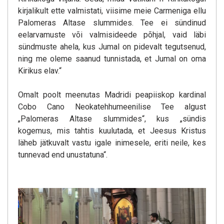
kirjalikult ette valmistati, viisime meie Carmeniga ellu
Palomeras Altase slummides. Tee ei sündinud
eelarvamuste või valmisideede põhjal, vaid läbi
sündmuste ahela, kus Jumal on pidevalt tegutsenud,
ning me oleme saanud tunnistada, et Jumal on oma
Kirikus elav.“
Omalt poolt meenutas Madridi peapiiskop kardinal
Cobo Cano Neokatehhumeenilise Tee algust
„Palomeras Altase slummides“, kus „sündis
kogemus, mis tahtis kuulutada, et Jeesus Kristus
läheb jätkuvalt vastu igale inimesele, eriti neile, kes
tunnevad end unustatuna“.