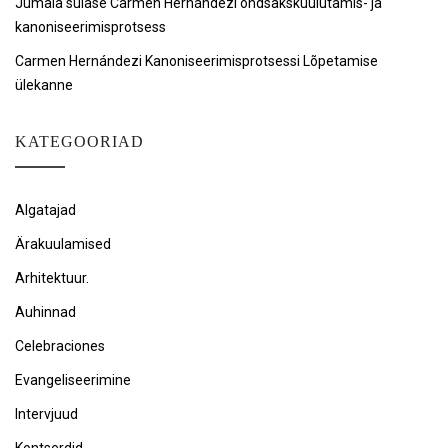
Jumala sulase Carmen Hernándezi õndsakskuulutamis- ja
kanoniseerimisprotsess
Carmen Hernándezi Kanoniseerimisprotsessi Lõpetamise
ülekanne
KATEGOORIAD
Algatajad
Ärakuulamised
Arhitektuur.
Auhinnad
Celebraciones
Evangeliseerimine
Intervjuud
Kontserdid