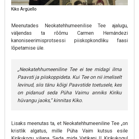
Kiko Argüello
Meenutades Neokatehhumeenilise Tee ajalugu,
väljendas ta rõõmu Carmen Hernándezi
kanoniseerimisprotsessi piiskopkondliku faasi
lõpetamise üle.
„Neokatehhumeeniline Tee ei tee midagi ilma
Paavsti ja piiskoppideta. Kui Tee on nii imeliselt
levinud, siis tänu kõigi Paavstide toetusele, kes
on pidanud seda Püha Vaimu anniks Kiriku
hüvangu jaoks,“ kinnitas Kiko.
Lisaks meenutas ta, et Neokatehhumeeniline Tee „on
kristlik algatus, mille Püha Vaim kutsus esile
Kirikukogu viljana. Seda, mida Vatikani II Kirikukogul