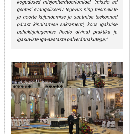
kogudused misjoniterritooriumidel, ’
missio ad
gentes
’ evangeliseeriv tegevus ning teismeliste
ja noorte kujundamise ja saatmise teekonnad
pärast kinnitamise sakramenti, koos igakuise
pühakirjalugemise (
lectio divina
) praktika ja
igasuviste iga-aastaste palverännakutega.“