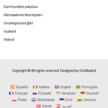
Sümfooniline pidustus
Ülemaailmne Noortepäev
Uncategorized @et
Uudised
Videod
Copyright © All rights reserved.
Designed by CncMadrid
Español
Italiano
English
Português
Français
Русский
Ukrainian
Deutsch
Polski
Nederlands
Eesti
Lietuvos
Dansk
العربية