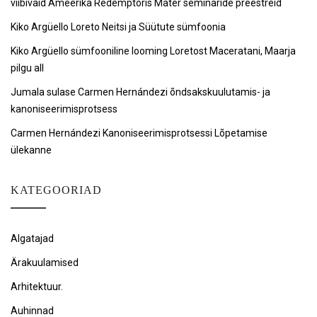
viibivaid Ameerika Redemptoris Mater seminaride preestreid
Kiko Argüello Loreto Neitsi ja Süütute sümfoonia
Kiko Argüello sümfooniline looming Loretost Maceratani, Maarja
pilgu all
Jumala sulase Carmen Hernándezi õndsakskuulutamis- ja
kanoniseerimisprotsess
Carmen Hernándezi Kanoniseerimisprotsessi Lõpetamise
ülekanne
KATEGOORIAD
Algatajad
Ärakuulamised
Arhitektuur.
Auhinnad