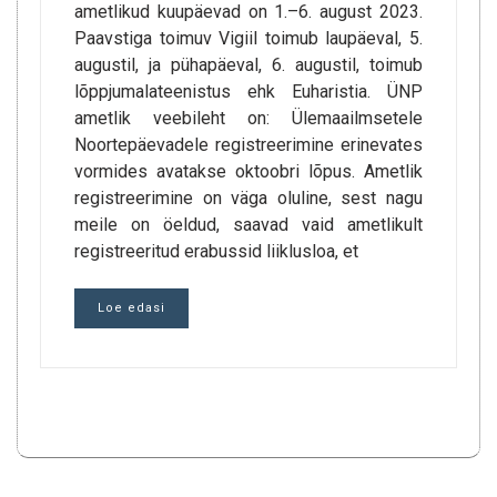
ametlikud kuupäevad on 1.–6. august 2023.
Paavstiga toimuv Vigiil toimub laupäeval, 5.
augustil, ja pühapäeval, 6. augustil, toimub
lõppjumalateenistus ehk Euharistia. ÜNP
ametlik veebileht on: Ülemaailmsetele
Noortepäevadele registreerimine erinevates
vormides avatakse oktoobri lõpus. Ametlik
registreerimine on väga oluline, sest nagu
meile on öeldud, saavad vaid ametlikult
registreeritud erabussid liiklusloa, et
Loe edasi