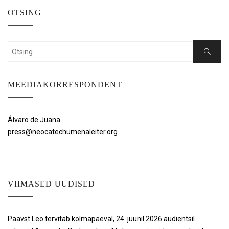
OTSING
Search
Search
for:
MEEDIAKORRESPONDENT
Álvaro de Juana
press@neocatechumenaleiter.org
VIIMASED UUDISED
Paavst Leo tervitab kolmapäeval, 24. juunil 2026 audientsil