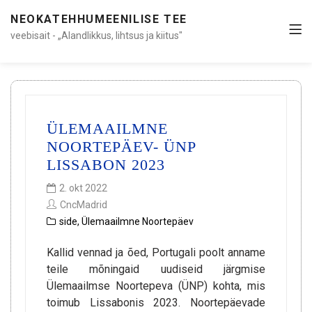
NEOKATEHHUMEENILISE TEE
veebisait - „Alandlikkus, lihtsus ja kiitus"
ÜLEMAAILMNE
NOORTEPÄEV- ÜNP
LISSABON 2023
2. okt 2022
CncMadrid
side
,
Ülemaailmne Noortepäev
Kallid vennad ja õed, Portugali poolt anname
teile mõningaid uudiseid järgmise
Ülemaailmse Noortepeva (ÜNP) kohta, mis
toimub Lissabonis 2023. Noortepäevade