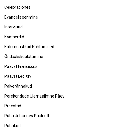
Celebraciones
Evangeliseerimine
Intervjuud
Kontserdid
Kutsumuslikud Kohtumised
Õndsakskuulutamine
Paavst Franciscus
Paavst Leo XIV
Palverännakud
Perekondade Ülemaailmne Päev
Preestrid
Püha Johannes Paulus II
Pühakud