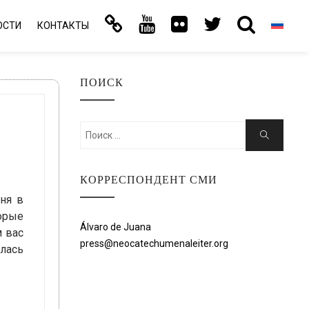
ОСТИ
КОНТАКТЫ
ПОИСК
Искать:
Поиск
КОРРЕСПОНДЕНТ СМИ
ня в
орые
Álvaro de Juana
м вас
press@neocatechumenaleiter.org
ялась