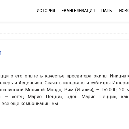
ИСТОРИЯ
ЕВАНГЕЛИЗАЦИЯ
ПАПЫ
НОВ
И
цци о его опыте в качестве пресвитера экипы Инициат
теперь и Асценсион. Скачать интервью и субтитры Интер
алисткой Моникой Мондо, Рим (Италия), — Tv2000, 20 м
ин — «отец Марио Пецци», «дон Марио Пецци», ка
 я все еще комбонианин. Вы