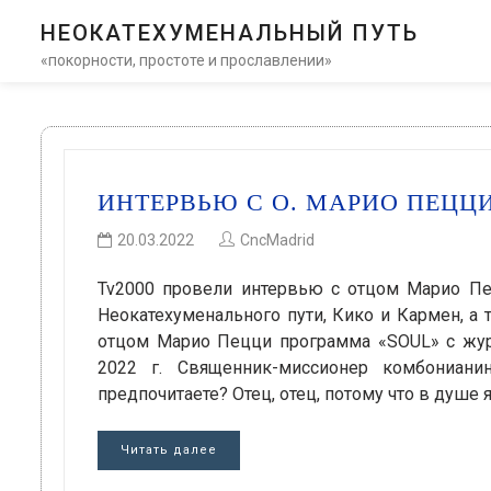
НЕОКАТЕХУМЕНАЛЬНЫЙ ПУТЬ
«покорности, простоте и прославлении»
ИНТЕРВЬЮ С О. МАРИО ПЕЦЦ
20.03.2022
CncMadrid
Tv2000 провели интервью с отцом Марио Пе
Неокатехуменального пути, Кико и Кармен, а 
отцом Марио Пецци программа «SOUL» c журн
2022 г. Священник-миссионер комбониан
предпочитаете? Отец, отец, потому что в душе
Читать далее