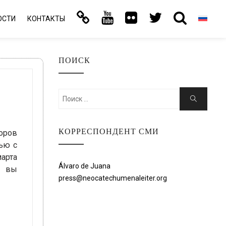
ОСТИ
КОНТАКТЫ
ПОИСК
Искать:
Поиск
КОРРЕСПОНДЕНТ СМИ
оров
вью с
арта
Álvaro de Juana
к вы
press@neocatechumenaleiter.org