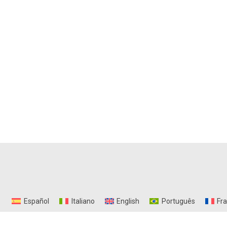
Español
Italiano
English
Português
Fr