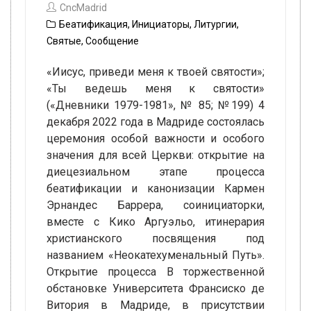
CncMadrid
Беатификация
,
Инициаторы
,
Литургии
,
Святые
,
Сообщение
«Иисус, приведи меня к твоей святости»;
«Ты ведешь меня к святости»
(«Дневники 1979-1981», № 85; №199) 4
декабря 2022 года в Мадриде состоялась
церемония особой важности и особого
значения для всей Церкви: открытие на
диецезиальном этапе процесса
беатификации и канонизации Кармен
Эрнандес Баррера, соинициаторки,
вместе с Кико Аргуэльо, итинерария
христианского посвящения под
названием «Неокатехуменальный Путь».
Открытие процесса В торжественной
обстановке Университета Франсиско де
Витория в Мадриде, в присутствии