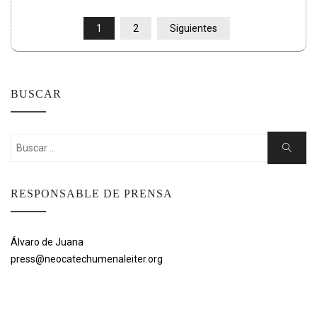
PAGINACIÓN
1
2
Siguientes
DE
ENTRADAS
BUSCAR
Buscar:
Buscar
RESPONSABLE DE PRENSA
Álvaro de Juana
press@neocatechumenaleiter.org