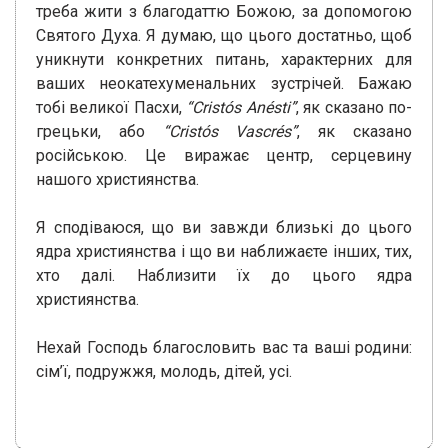
треба жити з благодаттю Божою, за допомогою
Святого Духа. Я думаю, що цього достатньо, щоб
уникнути конкретних питань, характерних для
ваших неокатехуменальних зустрічей. Бажаю
тобі великої Пасхи,
“Cristós Anésti”
, як сказано по-
грецьки, або
“Cristós Vascrés”
, як сказано
російською. Це виражає центр, серцевину
нашого християнства.
Я сподіваюся, що ви завжди близькі до цього
ядра християнства і що ви наближаєте інших, тих,
хто далі. Наблизити їх до цього ядра
християнства.
Нехай Господь благословить вас та ваші родини:
сім’ї, подружжя, молодь, дітей, усі.