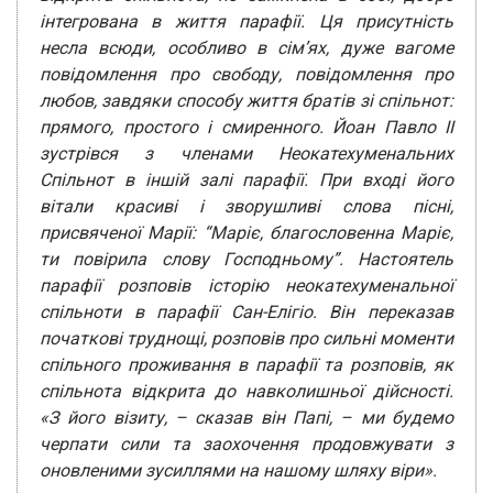
інтегрована в життя парафії. Ця присутність
несла всюди, особливо в сім’ях, дуже вагоме
повідомлення про свободу, повідомлення про
любов, завдяки способу життя братів зі спільнот:
прямого, простого і смиренного.
Йоан Павло ІІ
зустрівся з членами Неокатехуменальних
Спільнот в іншій залі парафії. При вході його
вітали красиві і зворушливі слова пісні,
присвяченої Марії: “Маріє, благословенна Маріє,
ти повірила слову Господньому”. Настоятель
парафії розповів історію неокатехуменальної
спільноти в парафії Сан-Елігіо. Він переказав
початкові труднощі, розповів про сильні моменти
спільного проживання в парафії та розповів, як
спільнота відкрита до навколишньої дійсності.
«З його візиту, – сказав він Папі, – ми будемо
черпати сили та заохочення продовжувати з
оновленими зусиллями на нашому шляху віри».