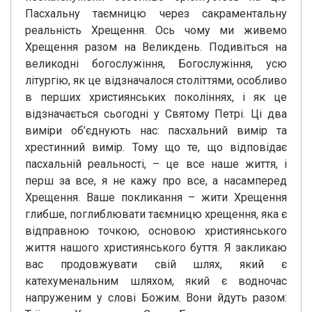
Пасхальну таємницю через сакраментальну
реальність Хрещення. Ось чому ми живемо
Хрещення разом на Великдень. Подивіться на
великодні богослужіння, Богослужіння, усю
літургію, як це відзначалося століттями, особливо
в перших християнських поколіннях, і як це
відзначається сьогодні у Святому Петрі. Ці два
виміри об’єднують нас: пасхальний вимір та
хрестинний вимір. Тому що те, що відповідає
пасхальній реальності, – це все наше життя, і
перш за все, я не кажу про все, а насамперед
Хрещення. Ваше покликання – жити Хрещення
глибше, поглиблювати таємницю хрещення, яка є
відправною точкою, основою християнського
життя нашого християнського буття. Я закликаю
вас продовжувати свій шлях, який є
катехуменальним шляхом, який є водночас
напруженим у слові Божим. Вони йдуть разом: