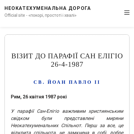
НЕОКАТЕХУМЕНАЛЬНА ДОРОГА
Official site - «покорі, простоті і хвалі»
ВІЗИТ ДО ПАРАФІЇ САН ЕЛІГІО
26-4-1987
СВ. ЙОАН ПАВЛО ІІ
Рим, 26 квітня 1987 рокі
У парафії Сан-Елігіо важливим християнським
свідком були представлені миряни
Неокатехуменальних Спільнот. Перш за все, це
відкрита спільнота, не замкнена в собі, добре