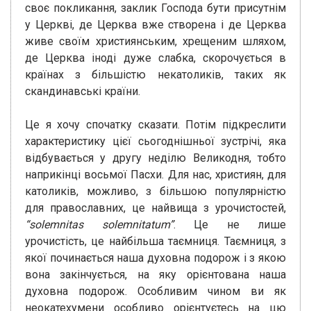
своє покликання, заклик Господа бути присутнім
у Церкві, де Церква вже створена і де Церква
живе своїм християнським, хрещеним шляхом,
де Церква іноді дуже слабка, скорочується в
країнах з більшістю некатоликів, таких як
скандинавські країни.
Це я хочу спочатку сказати. Потім підкреслити
характеристику цієї сьогоднішньої зустрічі, яка
відбувається у другу неділю Великодня, тобто
наприкінці восьмої Пасхи. Для нас, християн, для
католиків, можливо, з більшою популярністю
для православних, це найвища з урочистостей,
“solemnitas solemnitatum”
. Це не лише
урочистість, це найбільша таємниця. Таємниця, з
якої починається наша духовна подорож і з якою
вона закінчується, на яку орієнтована наша
духовна подорож. Особливим чином ви як
неокатехумени особливо орієнтуєтесь на цю