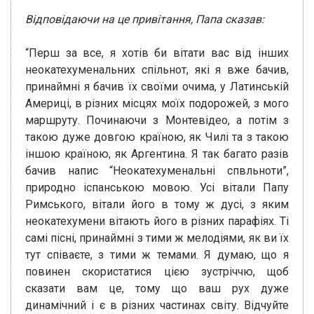
Відповідаючи на це привітання, Папа сказав:
“Перш за все, я хотів би вітати вас від інших
неокатехуменальних спільнот, які я вже бачив,
принаймні я бачив їх своїми очима, у Латинській
Америці, в різних місцях моїх подорожей, з мого
маршруту. Починаючи з Монтевідео, а потім з
такою дуже довгою країною, як Чилі та з такою
іншою країною, як Аргентина. Я так багато разів
бачив напис “Неокатехуменальні спвльноти”,
природно іспанською мовою. Усі вітали Папу
Римського, вітали його в тому ж дусі, з яким
неокатехумени вітають його в різних парафіях. Ті
самі пісні, принаймні з тими ж мелодіями, як ви їх
тут співаєте, з тими ж темами. Я думаю, що я
повинен скористатися цією зустріччю, щоб
сказати вам це, тому що ваш рух дуже
динамічний і є в різних частинах світу. Відчуйте