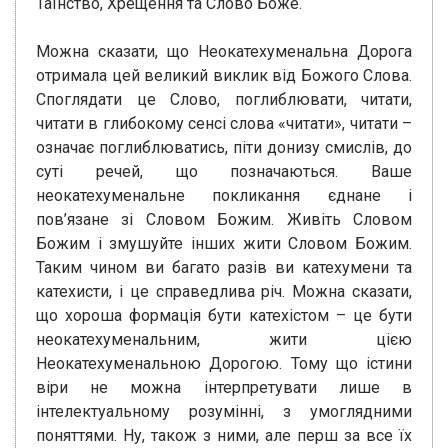
Таїнство, Хрещення та Слово Боже.
Можна сказати, що Неокатехуменальна Дорога
отримала цей великий виклик від Божого Слова.
Споглядати це Слово, поглиблювати, читати,
читати в глибокому сенсі слова «читати», читати –
означає поглиблюватись, піти донизу смислів, до
суті речей, що позначаються. Ваше
неокатехуменальне покликання єднане і
пов’язане зі Словом Божим. Живіть Словом
Божим і змушуйте інших жити Словом Божим.
Таким чином ви багато разів ви катехумени та
катехисти, і це справедлива річ. Можна сказати,
що хороша формація бути катехістом – це бути
неокатехуменальним, жити цією
Неокатехуменальною Дорогою. Тому що істини
віри не можна інтерпретувати лише в
інтелектуальному розумінні, з умоглядними
поняттями. Ну, також з ними, але перш за все їх