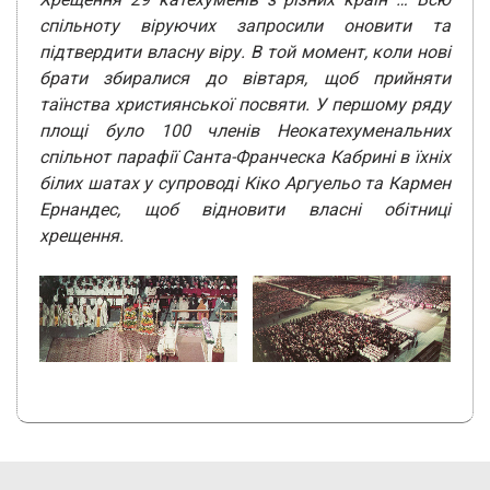
спільноту віруючих запросили оновити та
підтвердити власну віру. В той момент, коли нові
брати збиралися до вівтаря, щоб прийняти
таїнства християнської посвяти.
У першому ряду
площі було 100 членів Неокатехуменальних
спільнот парафії Санта-Франческа Кабрині в їхніх
білих шатах у супроводі Кіко Аргуельо та Кармен
Ернандес, щоб відновити власні обітниці
хрещення.