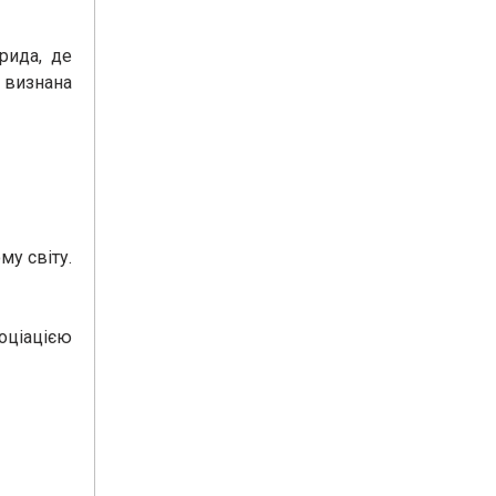
рида, де
 визнана
му світу.
оціацією