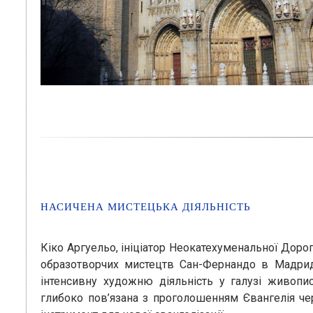
НАСИЧЕНА МИСТЕЦЬКА ДІЯЛЬНІСТЬ
Кіко Аргуельо, ініціатор Неокатехуменальної Дор
образотворчих мистецтв Сан-Фернандо в Мадриді
інтенсивну художню діяльність у галузі живопису
глибоко пов’язана з проголошенням Євангелія че