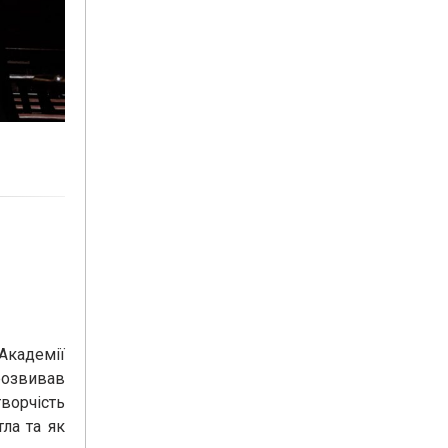
Академії
розвивав
ворчість
ла та як