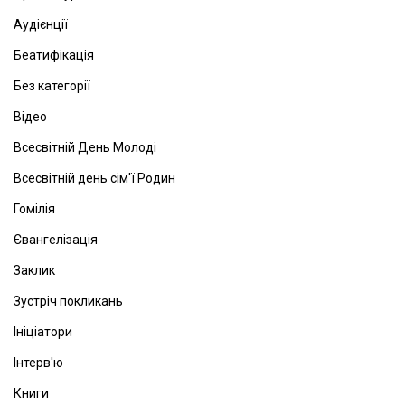
Аудієнції
Беатифікація
Без категорії
Відео
Всесвітній День Молоді
Всесвітній день сім'ї Родин
Гомілія
Євангелізація
Заклик
Зустріч покликань
Ініціатори
Інтерв'ю
Книги