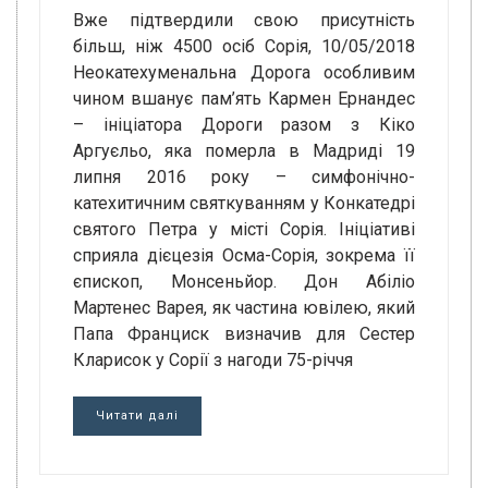
Вже підтвердили свою присутність
більш, ніж 4500 осіб Сорія, 10/05/2018
Неокатехуменальна Дорога особливим
чином вшанує пам’ять Кармен Ернандес
– ініціатора Дороги разом з Кіко
Аргуєльо, яка померла в Мадриді 19
липня 2016 року – симфонічно-
катехитичним святкуванням у Конкатедрі
святого Петра у місті Сорія. Ініціативі
сприяла дієцезія Осма-Сорія, зокрема її
єпископ, Монсеньйор. Дон Абіліо
Мартенес Варея, як частина ювілею, який
Папа Франциск визначив для Сестер
Кларисок у Сорії з нагоди 75-річчя
Читати далі