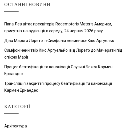
ОСТАННІ НОВИНИ
Папа Лев вітає пресвітерів Redemptoris Mater з Америки,
присутніх на аудієнції в середу, 24 червня 2026 року
Діва Марія з Лорето і «Симфонія невинних» Кіко Аргуельо
Симфонічний твір Кіко Аргуельйо: від Лорето до Мачерати під
опікою Марії
Процес беатифікації та канонізації Слугині Божої Кармен
Ернандес
Трансляція закриття процесу беатифікації та канонізації
Кармен Ернандес
КАТЕГОРІЇ
Архітектура