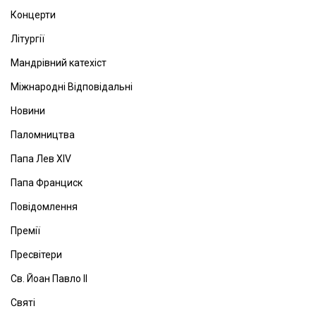
Концерти
Літургії
Мандрівний катехіст
Міжнародні Відповідальні
Новини
Паломництва
Папа Лев ХІV
Папа Франциск
Повідомлення
Премії
Пресвітери
Св. Йоан Павло ІІ
Святі