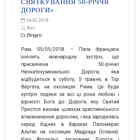
СВЯТКУВАННЯ 50-РІЧЧЯ
ДОРОГИ»
04.05.2018
AdJ
Літургії
Рим, 05/05/2018. – Папа Франциск
очолить міжнародну зустріч, що
присвячена 50-річчю
Неокатехуменальної Дороги, яка
відбудеться в суботу, 5 травня, в Тор
Вергата, на околицях Рима. Це буде
зустріч подяки за всі ці роки любові і
вірності Бога до Дороги, яку Святий
Престол визнав шляхом християнського
втаємничення дорослих, і яка зародилась
серед бідних в бараках Паломерас
Альтас на околицях Мадрида (Іспанія).
Кіко Аргуельо, засновник Дороги і