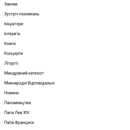
Заклик
Зустріч покликань
Ініціатори
Інтерв'ю
Книги
Концерти
Літургії
Мандрівний катехіст
Міжнародні Відповідальні
Новини
Паломництва
Папа Лев ХІV
Папа Франциск