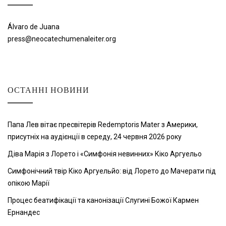
Álvaro de Juana
press@neocatechumenaleiter.org
ОСТАННІ НОВИНИ
Папа Лев вітає пресвітерів Redemptoris Mater з Америки,
присутніх на аудієнції в середу, 24 червня 2026 року
Діва Марія з Лорето і «Симфонія невинних» Кіко Аргуельо
Симфонічний твір Кіко Аргуельйо: від Лорето до Мачерати під
опікою Марії
Процес беатифікації та канонізації Слугині Божої Кармен
Ернандес