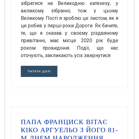
зібратися на Великодню катехезу, у
великому зібранні; тож у цьому
Великому Пості я зроблю це листом, як я
це робив у перші роки Дороги. Як бачите,
те, що я сказав у своєму різдвяному
привітанні, має місце: 2020 рік буде
роком провидіння. Події, що нас
оточують, закликають усіх звернутися
Читати далі
ПАПА ФРАНЦИСК ВІТАЄ
КІКО АРГУЕЛЬО З ЙОГО 81-
М ДНЕМ НАРОДЖЕННЯ