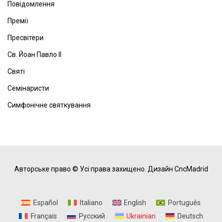
Повідомлення
Премії
Пресвітери
Св. Йоан Павло ІІ
Святі
Семінаристи
Симфонічне святкування
Авторське право © Усі права захищено.
Дизайн CncMadrid
Español
Italiano
English
Português
Français
Русский
Ukrainian
Deutsch