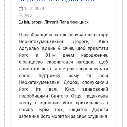
10.01.2020
AdJ
Ініціатори
,
Літургії
,
Папа Франциск
Папа Франциск зателефонував ініціатору
Неокатехуменальної Дороги, Кіко
Аргуельо, вдень 9 січня, щоб привітати
його з 81-м днем народження.
Франциско скористався нагодою, щоб
привітати його та ще раз запропонувати
свою підтримку йому та всій
Неокатехуменальні Дорозі, спонукаючи
його іти далі. Кіко, здивований
подробицями Святого Отця, подякував
жесту і відновив його прихильність і
повагу. Крім того, ініціатор Дороги
запевнив його молитви за своє служіння.