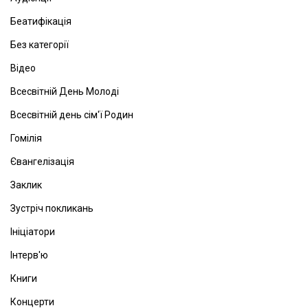
Беатифікація
Без категорії
Відео
Всесвітній День Молоді
Всесвітній день сім'ї Родин
Гомілія
Євангелізація
Заклик
Зустріч покликань
Ініціатори
Інтерв'ю
Книги
Концерти