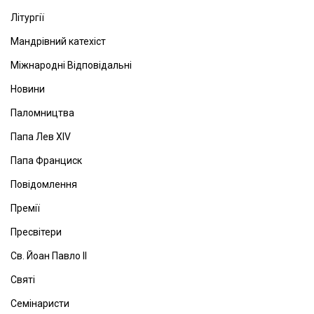
Літургії
Мандрівний катехіст
Міжнародні Відповідальні
Новини
Паломництва
Папа Лев ХІV
Папа Франциск
Повідомлення
Премії
Пресвітери
Св. Йоан Павло ІІ
Святі
Семінаристи