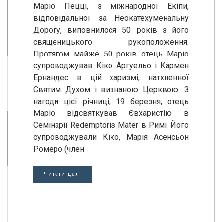
Маріо Пецці, з міжнародної Екіпи,
відповідальної за Неокатехуменальну
Дорогу, виповнилося 50 років з його
священицького рукоположення.
Протягом майже 50 років отець Маріо
супроводжував Кіко Аргуельо і Кармен
Ернандес в цій харизмі, натхненної
Святим Духом і визнаною Церквою. З
нагоди цієї річниці, 19 березня, отець
Маріо відсвяткував Євхаристію в
Семінарії Redemptoris Mater в Римі. Його
супроводжували Кіко, Марія Асенсьон
Ромеро (член
Читати далі