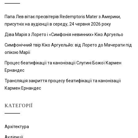
Папа Лев вітає пресвітерів Redemptoris Mater з Америки,
присутніх на аудієнції в середу, 24 червня 2026 року
Діва Марія з Лорето і «Симфонія невинних» Кіко Аргуельо
Симфонічний твір Кіко Аргуельйо: від Лорето до Мачерати під
опікою Марії
Процес беатифікації та канонізації Слугині Божої Кармен
Ернандес
Трансляція закриття процесу беатифікації та канонізації
Кармен Ернандес
КАТЕГОРІЇ
Архітектура
Аудієнції