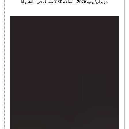
حزيران/يونيو 2026، الساعة 7:30 مساءً، في ماتشيراتا