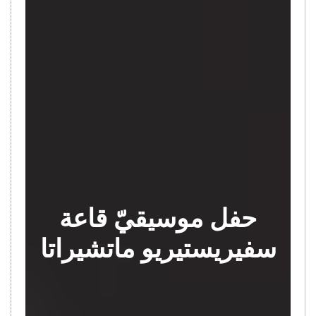
حفل موسيقيّ قاعة
سفيريستيريو ماتشيراتا