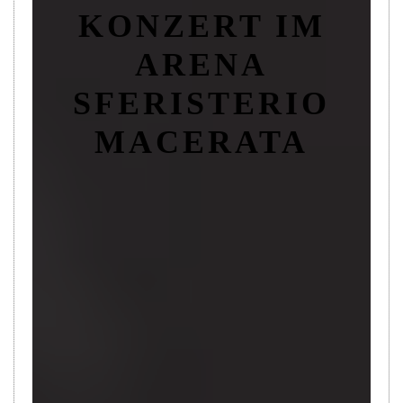
KONZERT IM
ARENA
SFERISTERIO
MACERATA