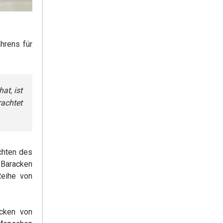
hrens für
at, ist
rachtet
üchten des
 Baracken
Reihe von
acken von