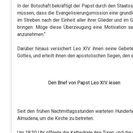
In der Botschaft bekräftigt der Papst durch den Staatsse
müssen, dass die Evangelisierungsmission eine grundl
im Streben nach der Einheit aller ihrer Glieder und i
bringen. Möge diese Überzeugung eine Motivation sei
anzunehmen.“
Darüber hinaus versichert Leo XIV. ihnen seine Gebete
Gottes, und erteilt ihnen den apostolischen Segen, den e
Den Brief von Papst Leo XIV. lesen
Seit den frühen Nachmittagsstunden warteten Hunder
Almudena, um die Kirche zu betreten.
Um 18:30 Uhr öffnete die Kathedrale ihre Türen, und d