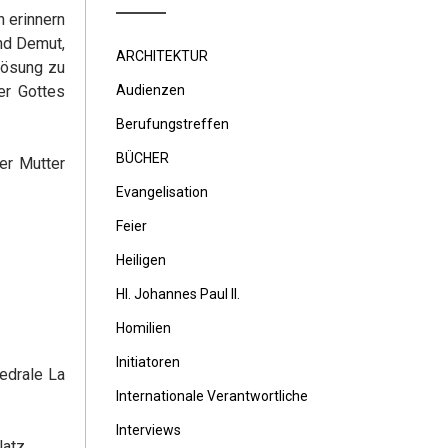
n erinnern
nd Demut,
ARCHITEKTUR
lösung zu
er Gottes
Audienzen
Berufungstreffen
BÜCHER
er Mutter
Evangelisation
Feier
Heiligen
Hl. Johannes Paul II.
Homilien
Initiatoren
edrale La
Internationale Verantwortliche
Interviews
atz.