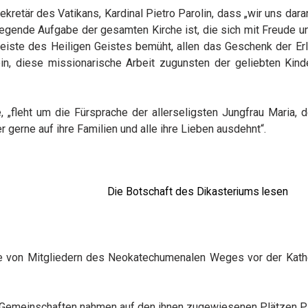
kretär des Vatikans, Kardinal Pietro Parolin, dass „wir uns dara
egende Aufgabe der gesamten Kirche ist, die sich mit Freude u
m Geiste des Heiligen Geistes bemüht, allen das Geschenk der Er
n, diese missionarische Arbeit zugunsten der geliebten Kind
, „fleht um die Fürsprache der allerseligsten Jungfrau Maria, d
r gerne auf ihre Familien und alle ihre Lieben ausdehnt“.
Die Botschaft des Dikasteriums lesen
te von Mitgliedern des Neokatechumenalen Weges vor der Kath
ie Gemeinschaften nahmen auf den ihnen zugewiesenen Plätzen Pl