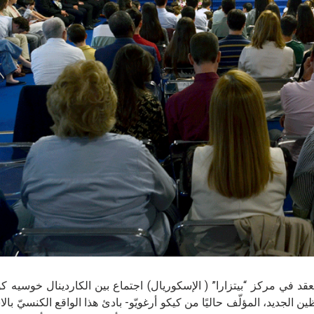
 الأقدس، انعقد في مركز “بيتزارا” ( الإسكوريال) اجتماع بين الكاردينال خوسيه 
لجديد، المؤلّف حاليًا من كيكو أرغويّو- بادئ هذا الواقع الكنسيّ بال