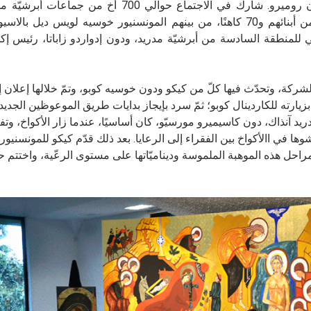
خادمة الله كارمن هيرنانديز – والأب ماريو بيتسي وأثّينسيون روميرو. شارك في الاجتماع حوالي 00
يمثّلون 222 جماعة موجودة في 44 رعيّة، مع حوالي 100 من أبنائهم و70 كاهنًا، من بينهم المونسنيور خوسيه لويس 
ي للمنطقة السادسة من أبرشيّة مدريد، ودون إدواردو زاباتا، رئيس إكلير
الشركة، وتحدّث فيها كلّ من كيكو ودون خوسيه كوبو، وتمّ خلالها إعلان إ
 فرحه وتشرّفه بزيارته للكاردينال كوبو؛ ثمّ سرد بإيجاز بدايات طريق الموعوظين الجدي
 آنذاك، دون كاسيميرو مورسيّو، كان أساسيًا، عندما زار الأكواخ، وتفا
وها في االأكواخ بين الفقراء إلى الرعايا. بعد ذلك قدّم كيكو للمونسنيو
راحل هذه الموهبة الملموسة وديناميّاتها على مستوى الرعّية، واختتم حد