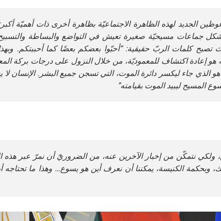
ن الجديد لهذه الظاهرة الاجتماعيّة بظاهرة أخرى ذات أهميّة أكبر
؛ بشكل جماعات مسيحيّة صغيرة تعيش في التواضع والبساطة والتسبي
 تصبح كلمات الربّ حقيقية: “أحبّوا بعضكم بعضًا كما أحببتكم. وبهذا
ه هو إعادة اكتشاف للمعموديّة، من خلال النزول على درجات بركة المعم
 هو الذي جاء ليكسر دائرة الموت، التي تسجن جميع البشر. الإنسان لا 
سوع المسيح ليبيد الموت بقيامته”
ولكي نتمكّن من إخبار الآخرين عنه، من الضروريّ أن نمرّ عبر هذه ال
، وبحكمة الكنيسة، يمكننا أن نعرف أين هو يسوع… وهذا ما تحتاجه أبر