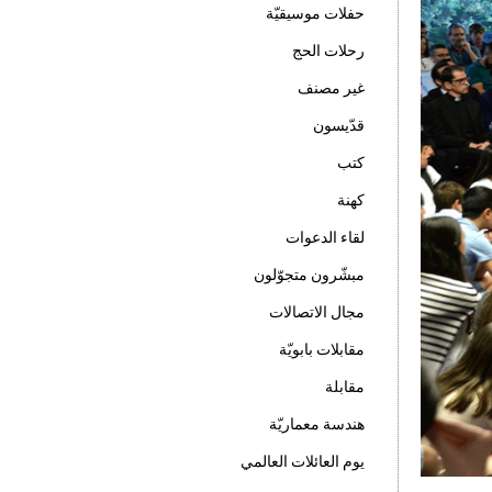
حفلات موسيقيّة
رحلات الحج
غير مصنف
قدّيسون
كتب
كهنة
لقاء الدعوات
مبشّرون متجوّلون
مجال الاتصالات
مقابلات بابويّة
مقابلة
هندسة معماريّة
يوم العائلات العالمي