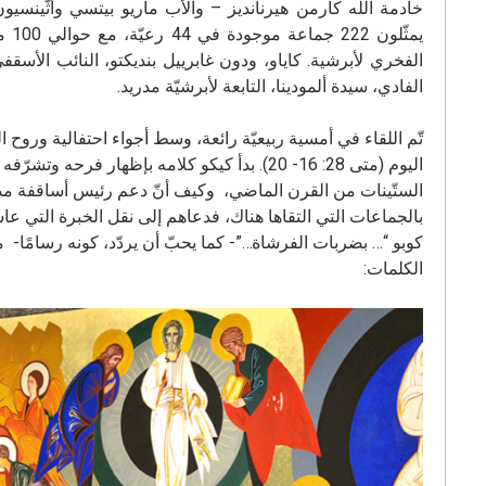
الفخري لأبرشية. كاياو، ودون غابرييل بنديكتو، النائب الأسقف
الفادي، سيدة ألمودينا، التابعة لأبرشيّة مدريد.
تّم اللقاء في أمسية ربيعيّة رائعة، وسط أجواء احتفالية وروح 
اليوم (متى 28: 16- 20). بدأ كيكو كلامه بإظهار
الستّينات من القرن الماضي، وكيف أنّ دعم رئيس أساقفة مدريد
بالجماعات التي التقاها هناك، فدعاهم إلى نقل الخبرة التي عاش
كوبو “… بضربات الفرشاة…”- كما يحبّ أن يردّد، كونه رسامًا- م
الكلمات: