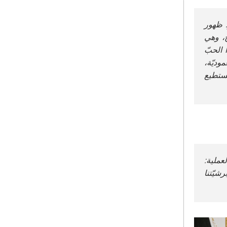
: ظهور
ح، وهي
 الحبّ
وديّة،
يستطيع
عملية:
شيّتنا