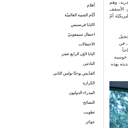
7 أخ من جماعات أبرشيّة مدريد، وهم
أفلام
ديل بالاسيو، الأسقف
أيّام الشبية العالميّة
يكيّة أمّ
االبابا فرنسيس
احتفال سيمفونيّ
نجيل
د، في
الاحتفالات
جأ
البابا لاوُن الرابع عشر
ر خوسيه
البادئين
يثه بهذه
القدّيس يوحنّا بولس الثاني
الكرازة
المدراء الدوليون
النصائح
تطويب
جوائز