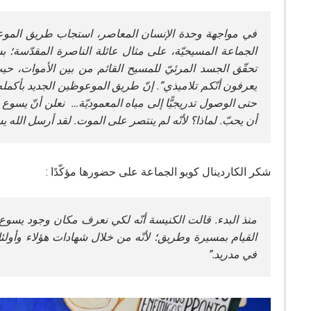
في مواجهة وحدة الإنسان المعاصر، استجاب طريق الموعوظي
الجماعة المسيحيّة، على مثال عائلة الناصرة المقدّسة
تحقّق الجسد المرئيّ للمسيح القائم من بين الأموات، حيث
يعرفون أنّكم تلاميذي”. إنّ طريق الموعوظين الجديد بأكمل
حتى الوصول تدريجيًّا إلى مياه المعموديّة… نعلن أنّ يسوع
أن يحبّ. لماذا؟ لأنّه لم ينتصر على الموت. لقد أرسل الله ي
شكر الكاردينال كوبو الجماعة على حضورها مؤكّدًا :
منذ البدء. قالت الكنيسة أنّه لكي نعرف مكان وجود يسوع، 
القيام بمسيرة وطريق؛ لأنّه من خلال شهادات هؤلاء وأولئك
في مدريد.”