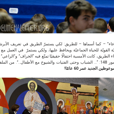
” – كما أسماها – للطريق: لكي يستمرّ الطريق في تعريف الأبرشيّ
ّة القويّة للحياة الجماعيّة ويحافظ عليها، ولكي يستمرّ في العمل مع
لطريق، كانت الأمسية احتفالًا حقيقيًا تمتّع فيه “الخراف” و”الراعي” مع
الله الآب والابن والروح القدس، وشهدوا تحقيق كلمات المزمور 148: “… الشباب وحتى الفتيات والشيوخ مع الأطفال…”. 
ن الجديد عمر 60 عامًا
!