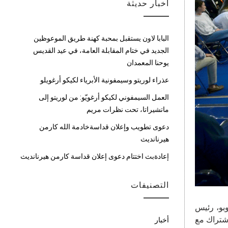
أخبار حديثة
البابا لاون يستقبل بمحبة كهنة طريق الموعوظين
الجديد في ختام المقابلة العامة، في عيد القديس
يوحنا المعمدان
عذراء لوريتو وسيمفونية الأبرياء لكيكو أرغويلو
العمل السيمفوني لكيكو أرغويّو: من لوريتو إلى
ماتشيراتا، تحت نظرات مريم
دعوى تطويب وإعلان قداسةخادمة الله كارمن
هيرنانديث
إعادةبث اختتام دعوى إعلان قداسة كارمن هيرنانديث
التصنيفات
كوبو، رئيس
اشتراك مع
أخبار