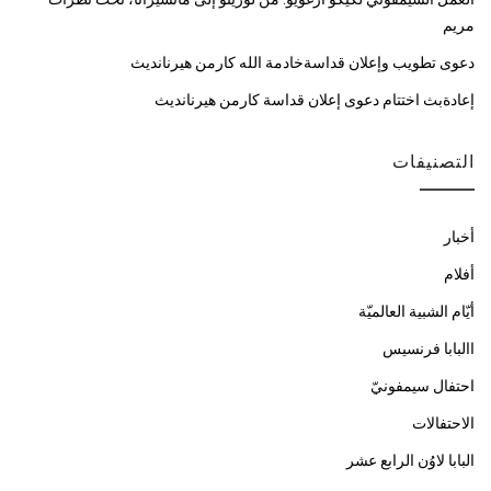
مريم
دعوى تطويب وإعلان قداسةخادمة الله كارمن هيرنانديث
إعادةبث اختتام دعوى إعلان قداسة كارمن هيرنانديث
التصنيفات
أخبار
أفلام
أيّام الشبية العالميّة
االبابا فرنسيس
احتفال سيمفونيّ
الاحتفالات
البابا لاوُن الرابع عشر