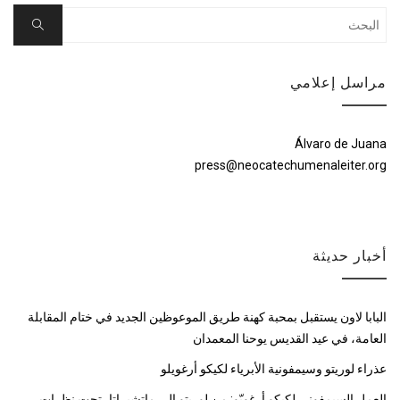
Search
Search
for:
مراسل إعلامي
Álvaro de Juana
press@neocatechumenaleiter.org
أخبار حديثة
البابا لاون يستقبل بمحبة كهنة طريق الموعوظين الجديد في ختام المقابلة
العامة، في عيد القديس يوحنا المعمدان
عذراء لوريتو وسيمفونية الأبرياء لكيكو أرغويلو
العمل السيمفوني لكيكو أرغويّو: من لوريتو إلى ماتشيراتا، تحت نظرات