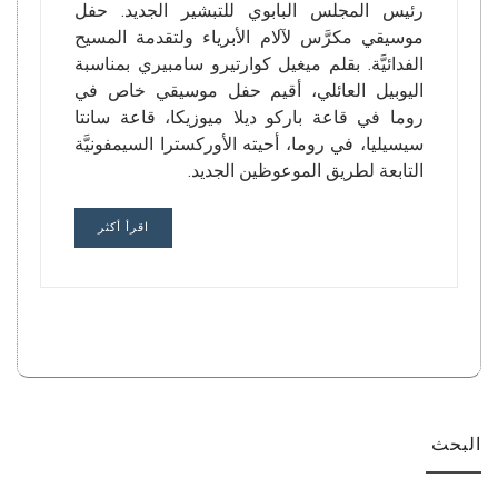
رئيس المجلس البابوي للتبشير الجديد. حفل
موسيقي مكرَّس لآلام الأبرياء ولتقدمة المسيح
الفدائيَّة. بقلم ميغيل كوارتيرو سامبيري بمناسبة
اليوبيل العائلي، أقيم حفل موسيقي خاص في
روما في قاعة باركو ديلا ميوزيكا، قاعة سانتا
سيسيليا، في روما، أحيته الأوركسترا السيمفونيَّة
التابعة لطريق الموعوظين الجديد.
اقرأ أكثر
البحث