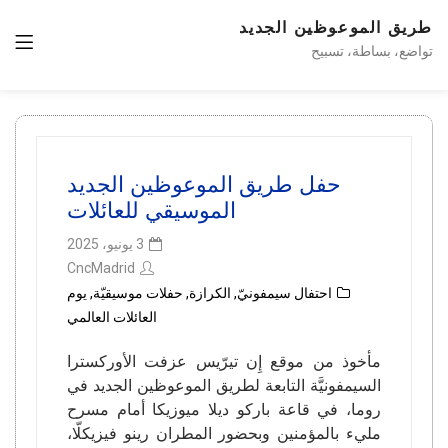
طريق الموعوظين الجديد
تواضع، بساطة، تسبيح
حفل طريق الموعوظين الجديد
الموسيقي للعائلات
3 يونيو، 2025
CncMadrid
احتفال سيمفونيّ
,
الكرازة
,
حفلات موسيقيّة
,
يوم
العائلات العالمي
مأخوذ من موقع إِن تيرّيس عزفت الأوركسترا
السيمفونيَّة التابعة لطريق الموعوظين الجديد في
روما، في قاعة باركو ديلا ميوزيكا أمام مسرح
مليء بالمؤمنين وبحضور المطران رينو فيزيكلّا،