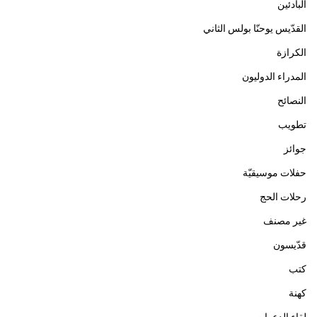
البادئين
القدّيس يوحنّا بولس الثاني
الكرازة
المدراء الدوليون
النصائح
تطويب
جوائز
حفلات موسيقيّة
رحلات الحج
غير مصنف
قدّيسون
كتب
كهنة