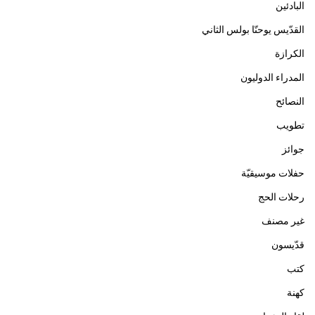
البادئين
القدّيس يوحنّا بولس الثاني
الكرازة
المدراء الدوليون
النصائح
تطويب
جوائز
حفلات موسيقيّة
رحلات الحج
غير مصنف
قدّيسون
كتب
كهنة