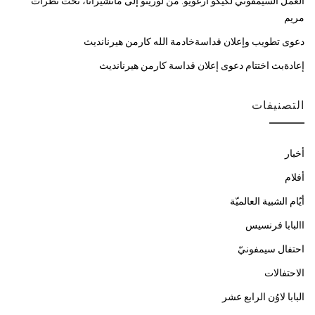
العمل السيمفوني لكيكو أرغويّو: من لوريتو إلى ماتشيراتا، تحت نظرات
مريم
دعوى تطويب وإعلان قداسةخادمة الله كارمن هيرنانديث
إعادةبث اختتام دعوى إعلان قداسة كارمن هيرنانديث
التصنيفات
أخبار
أفلام
أيّام الشبية العالميّة
االبابا فرنسيس
احتفال سيمفونيّ
الاحتفالات
البابا لاوُن الرابع عشر