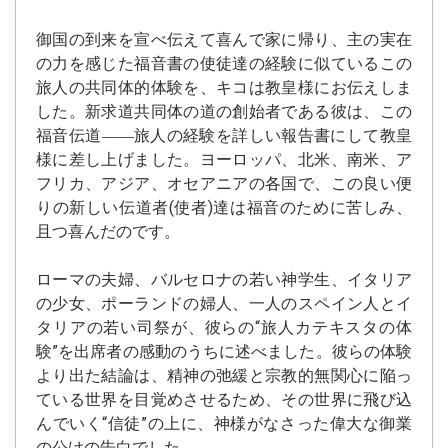
御国の到来を宣べ伝えて喜んで家に帰り、主の実在
の力を感じた福音書の使徒達の経験に似ているこの
旅人の共同体的体験を、キコは教皇様にお伝えしま
した。新求道共同体の道の創始者である彼は、この
福音伝道――旅人の経験を詳しい報告書にして教皇
様に差し上げました。ヨーロッパ、北米、南米、ア
フリカ、アジア、オセアニアの各国で、この良い便
りの新しい伝道者(使者)達は福音のために苦しみ、
且つ喜んだのです。
ローマの夫婦、バルセロナの若い神学生、イタリア
の少女、ポーランドの婦人、一人のスペイン人とイ
タリアの若い司祭が、彼らの“旅人カテキスタの体
験”を出席者の感動のうちに述べました。彼らの体験
より出た結論は、精神の弛緩と宗教的無関心に陥っ
ている世界を目覚めさせるため、その世界に飛び込
んでいく“信徒”の上に、神様がなさった偉大な御業
の公けの告白でした。