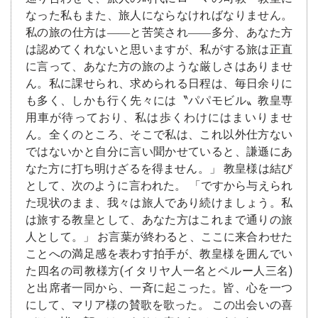
なった私もまた、旅人にならなければなりません。
私の旅の仕方は――と苦笑され――多分、あなた方
は認めてくれないと思いますが、私がする旅は正直
に言って、あなた方の旅のような厳しさはありませ
ん。私に課せられ、求められる日程は、毎日余りに
も多く、しかも行く先々には〝パパモビル〟教皇専
用車が待っており、私は歩くわけにはまいりませ
ん。全くのところ、そこで私は、これ以外仕方ない
ではないかと自分に言い聞かせていると、謙遜にあ
なた方に打ち明けざるを得ません。」 教皇様は結び
として、次のように言われた。 「ですから与えられ
た現状のまま、我々は旅人であり続けましょう。私
は旅する教皇として、あなた方はこれまで通りの旅
人として。」 お言葉が終わると、ここに来合わせた
ことへの満足感を表わす拍手が、教皇様を囲んでい
た四名の司教様方(イタリヤ人一名とペルー人三名)
と出席者一同から、一斉に起こった。皆、心を一つ
にして、マリア様の賛歌を歌った。 この出会いの喜