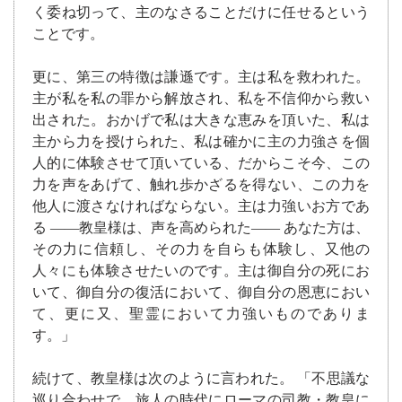
く委ね切って、主のなさることだけに任せるという
ことです。
更に、第三の特徴は謙遜です。主は私を救われた。
主が私を私の罪から解放され、私を不信仰から救い
出された。おかげで私は大きな恵みを頂いた、私は
主から力を授けられた、私は確かに主の力強さを個
人的に体験させて頂いている、だからこそ今、この
力を声をあげて、触れ歩かざるを得ない、この力を
他人に渡さなければならない。主は力強いお方であ
る ――教皇様は、声を高められた―― あなた方は、
その力に信頼し、その力を自らも体験し、又他の
人々にも体験させたいのです。主は御自分の死にお
いて、御自分の復活において、御自分の恩恵におい
て、更に又、聖霊において力強いものでありま
す。」
続けて、教皇様は次のように言われた。 「不思議な
巡り合わせで、旅人の時代にローマの司教・教皇に