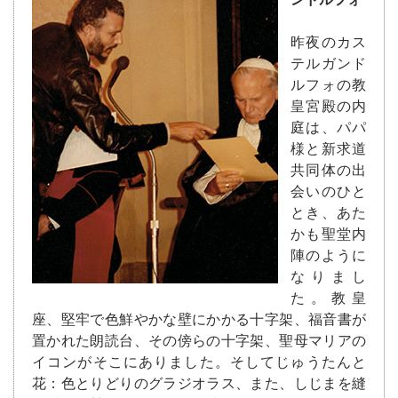
昨夜のカス
テルガンド
ルフォの教
皇宮殿の内
庭は、パパ
様と新求道
共同体の出
会いのひと
とき、あた
かも聖堂内
陣のように
なりまし
た。教皇
座、堅牢で色鮮やかな壁にかかる十字架、福音書が
置かれた朗読台、その傍らの十字架、聖母マリアの
イコンがそこにありました。そしてじゅうたんと
花：色とりどりのグラジオラス、また、しじまを縫