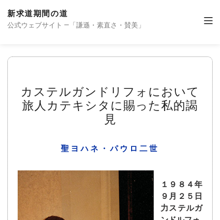
新求道期間の道
公式ウェブサイト —「謙遜・素直さ・賛美」
カステルガンドリフォにおいて
旅人カテキシタに賜った私的謁
見
聖ヨハネ・パウロ二世
１９８４年
９月２５日
力ステルガ
ンドルフォ