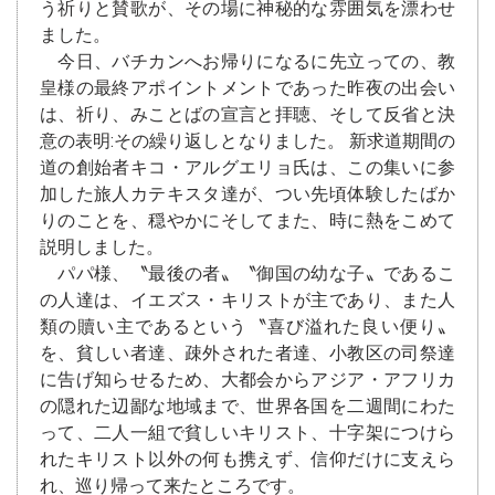
う祈りと賛歌が、その場に神秘的な雰囲気を漂わせ
ました。
今日、バチカンへお帰りになるに先立っての、教
皇様の最終アポイントメントであった昨夜の出会い
は、祈り、みことばの宣言と拝聴、そして反省と決
意の表明:その繰り返しとなりました。 新求道期間の
道の創始者キコ・アルグエリョ氏は、この集いに参
加した旅人カテキスタ達が、つい先頃体験したばか
りのことを、穏やかにそしてまた、時に熱をこめて
説明しました。
パパ様、〝最後の者〟〝御国の幼な子〟であるこ
の人達は、イエズス・キリストが主であり、また人
類の贖い主であるという〝喜び溢れた良い便り〟
を、貧しい者達、疎外された者達、小教区の司祭達
に告げ知らせるため、大都会からアジア・アフリカ
の隠れた辺鄙な地域まで、世界各国を二週間にわた
って、二人一組で貧しいキリスト、十字架につけら
れたキリスト以外の何も携えず、信仰だけに支えら
れ、巡り帰って来たところです。