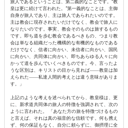
旅人であるということは、第二義的なことです。”教
皇は更に続けて言われた。“第一義的なことは、主御
自身が旅人であり、主は旅人であられたいのです。
主は教会に現存されたいだけでなく、教会で旅人に
なりたいのです。事実、教会そのものは旅するもの
です。即ち道を歩む教会であるべきもの、つまり教
会は単なる組織だった機構的な有機的なものである
だけでなく、信者に向かい、未信者に向かい、国民
に向かい、共同体に向かい、即ちあらゆる人々に向
かって道を歩んでいくべきものです。今、言ったよ
うな区別は、キリストの目から見れば――教皇は加
えられた――私達人間的考えとは違う意味がありま
す。」
上記のような考えを述べられてから、教皇様は、更
に、新求道共同体の旅人の特徴を強調されて、次の
ように言われた。 「あなた方の旅を特徴づけるもの
と言えば、それは真の福音的な信頼です。何も携え
ず、何の保証もなく、自分に頼らずに、御摂理に全