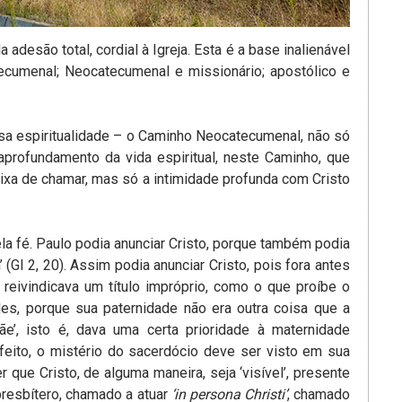
esão total, cordial à Igreja. Esta é a base inalienável
cumenal; Neocatecumenal e missionário; apostólico e
sa espiritualidade – o Caminho Neocatecumenal, não só
profundamento da vida espiritual, neste Caminho, que
eixa de chamar, mas só a intimidade profunda com Cristo
ela fé. Paulo podia anunciar Cristo, porque também podia
(Gl 2, 20). Assim podia anunciar Cristo, pois fora antes
 reivindicava um título impróprio, como o que proíbe o
des, porque sua paternidade não era outra coisa que a
’, isto é, dava uma certa prioridade à maternidade
feito, o mistério do sacerdócio deve ser visto em sua
 que Cristo, de alguma maneira, seja ‘visível’, presente
presbítero, chamado a atuar
‘in persona Christi’
, chamado