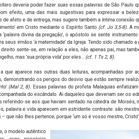
ítero deveria poder fazer suas essas palavras de São Paulo 
, com efeito, uma das mais sugestivas para expressar a bele
e de afeto e de entrega, mas sugere também a íntima conexão que
imento’ em Cristo mediante o Espírito Santo
(cf. Jo 3,5-8).
A mã
a ‘palavra divina da pregação’, o apóstolo se sente instrument
ra seus irmãos ‘a maternidade’ da Igreja. Tendo sido chamado 
direito sente-se, em relação a eles, não apenas pai, mas tamb
ngelho, mas ‘sua própria vida’ por eles…
(cf. 1 Ts 2, 8).
a que aparece nas outras duas leituras, acompanhadas por adv
eus, demonstrando os perigos do desvio que estão sempre real
nto’
(Mal 2, 8).
Essas palavras do profeta Malaquias enfatizam 
i acompanhada do escândalo. Ai daqueles que deveriam ser os e
s referindo-se aos que haviam sentado na cátedra de Moisés,
, palavra e vida aparecem em estridente contraste: são mest
bi – que não lhes pertence, porque ‘um só é vosso mestre, Cristo
e, o modelo autêntico
ra, suas possíveis