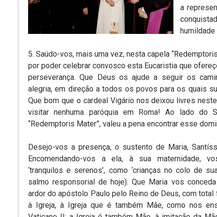
a represe
conquistad
humildade 
5. Saúdo-vos, mais uma vez, nesta capela “Redemptoris 
por poder celebrar convosco esta Eucaristia que ofere
perseverança. Que Deus os ajude a seguir os cami
alegria, em direção a todos os povos para os quais su
Que bom que o cardeal Vigário nos deixou livres nest
visitar nenhuma paróquia em Roma! Ao lado do 
“Redemptoris Mater”, valeu a pena encontrar esse domin
Desejo-vos a presença, o sustento de Maria, Santís
Encomendando-vos a ela, à sua maternidade, vos
‘tranquilos e serenos’, como ‘crianças no colo de su
salmo responsorial de hoje). Que Maria vos conced
ardor do apóstolo Paulo pelo Reino de Deus, com total 
à Igreja, à Igreja que é também Mãe, como nos ensi
Vaticano II: a Igreja é também Mãe, à imitação da Mãe