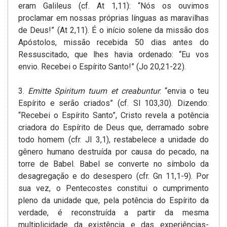
eram Galileus­ (cf. At 1,11): “Nós os ouvimos
proclamar em nossas próprias línguas as maravilhas
de Deus!” (At 2,11). É o início solene da missão dos
Apóstolos, missão recebida 50 dias antes do
Ressuscitado, que lhes havia ordenado: “Eu vos
envio. Recebei o Espírito Santo!” (Jo 20,21-22).
3.
Emitte Spiritum tuum et creabuntur
: “envia o teu
Espírito e serão­ criados” (cf. Sl 103,30). Dizendo:
“Recebei o Espírito Santo”, Cristo revela a potência
criadora do Espírito de Deus que, derramado sobre
todo homem (cfr. Jl 3,1), restabelece a unidade do
gênero humano destruída por causa do pecado, na
torre de Babel. Babel se converte no símbolo da
desagregação e do desespero­ (cfr. Gn 11,1-9). Por
sua vez, o Pentecostes constitui o cumprimento
pleno da unidade que, pela potência do Espírito da
verdade, é reconstruída­ a partir da mesma
multiplicidade da existência e das experiências­