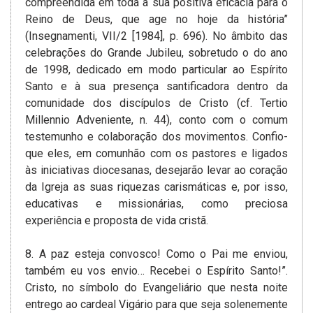
compreendida em toda a sua positiva eficácia para o
Reino de Deus, que age no hoje da história”
(Insegnamenti, VII/2 [1984], p. 696). No âmbito das
celebrações do Grande Jubileu, sobretudo­ o do ano
de 1998, dedicado em modo particular ao Espírito
Santo­ e à sua presença santificadora dentro da
comunidade dos discípulos de Cristo (cf. Tertio
Millennio Adveniente, n. 44), conto com o comum
testemunho e colaboração dos movimentos. Confio­
que eles, em comunhão com os pastores e ligados
às iniciativas­ diocesanas, desejarão levar ao coração
da Igreja as suas riquezas carismáticas e, por isso,
educativas e missionárias, como preciosa
experiência e proposta de vida cristã.
8. A paz esteja convosco! Como o Pai me enviou,
também eu vos envio… Recebei o Espírito Santo!”.
Cristo, no símbolo do Evangeliário que nesta noite
entrego ao cardeal Vigário para que seja solenemente