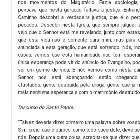
nos movimentos do Magistério. Fazia sociologia,
pensava que nesta geração faltava a justiça. Entran
Caminho descobri a verdadeira justiça, que é o pe
pecados. Descobri nesta Igreja, que sempre julguei, 
vejo que o Senhor está me revelando, junto com estes
que esta vida não é somente para mim, mas para q
anunciada a esta geração, que está sofrendo. Nós, in
casas, vemos que esta humanidade não tem esperan
única esperança pode vir do anúncio do Evangelho, pod
ver um germe de vida. E nós vemos como nesta par
Senhor nos está abençoando: estão chegando
afastados, gente destruída pela droga, gente que já n
mais nenhuma esperança e com o matrimônio destruído
Discurso do Santo Padre:
“Talvez deveria dizer primeiro uma palavra sobre vosso
Sim, creio, que o pároco, como todo sacerdote, deve s
nós. Depois uma outra coisa: acredita-se que dizer que