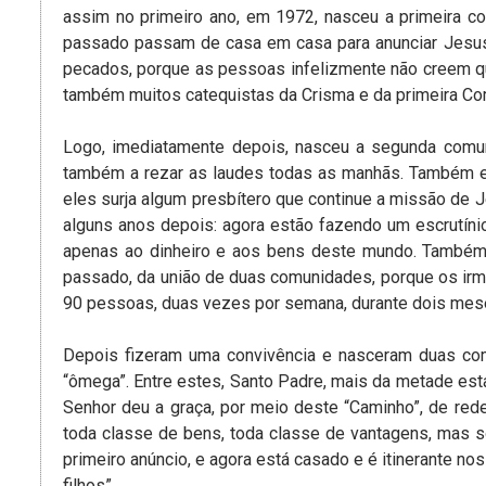
assim no primeiro ano, em 1972, nasceu a primeira 
passado passam de casa em casa para anunciar Jesus 
pecados, porque as pessoas infelizmente não creem q
também muitos catequistas da Crisma e da primeira Co
Logo, imediatamente depois, nasceu a segunda comu
também a rezar as laudes todas as manhãs. Também en
eles surja algum presbítero que continue a missão de J
alguns anos depois: agora estão fazendo um escrutín
apenas ao dinheiro e aos bens deste mundo. Também 
passado, da união de duas comunidades, porque os irm
90 pessoas, duas vezes por semana, durante dois mes
Depois fizeram uma convivência e nasceram duas comu
“ômega”. Entre estes, Santo Padre, mais da metade esta
Senhor deu a graça, por meio deste “Caminho”, de re
toda classe de bens, toda classe de vantagens, mas só
primeiro anúncio, e agora está casado e é itinerante 
filhos”