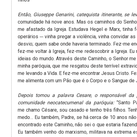
Então, Giuseppe Genarini, catequista itinerante, se l
comunidade há nove anos. Mas os caminhos do Senhor sã
me afastado da Igreja. Estudava Hegel e Marx, tinha 
operários ─ vinha pregar a violência, vinha convidar a
desvio; quem sabe onde haveria terminado. Fez-me enc
fez-me voltar à Igreja, fez-me redescobrir a Igreja. E
ideias do mundo. Através deste Caminho, o Senhor me d
minha paróquia, que me resgatou deste terrível extravi
me levando a Vida. E fez-me encontrar Jesus Cristo. F
me alimenta com um Pão que é o Corpo e o Sangue de J
Depois tomou a palavra Cesare, o responsável da 
comunidade neocatecumenal da paróquia:
“Santo P
me chamo Césare, sou casado e tenho três filhos. Ten
medo… Eu também, Padre, se há cerca de 10 anos não
encontrado este Caminho, não sei o que estaria fazend
Eu também venho do marxismo, militava na extrema e