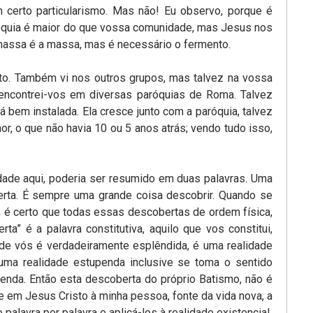
 certo particularismo. Mas não! Eu observo, porque é
aróquia é maior do que vossa comunidade, mas Jesus nos
 massa é a massa, mas é necessário o fermento.
to. Também vi nos outros grupos, mas talvez na vossa
ncontrei-vos em diversas paróquias de Roma. Talvez
bem instalada. Ela cresce junto com a paróquia, talvez
r, o que não havia 10 ou 5 anos atrás; vendo tudo isso,
idade aqui, poderia ser resumido em duas palavras. Uma
erta. É sempre uma grande coisa descobrir. Quando se
 é certo que todas essas descobertas de ordem física,
” é a palavra constitutiva, aquilo que vos constitui,
de vós é verdadeiramente esplêndida, é uma realidade
 uma realidade estupenda inclusive se toma o sentido
enda. Então esta descoberta do próprio Batismo, não é
 em Jesus Cristo à minha pessoa, fonte da vida nova, a
alavra por palavra e aplicá-los à realidade existencial.