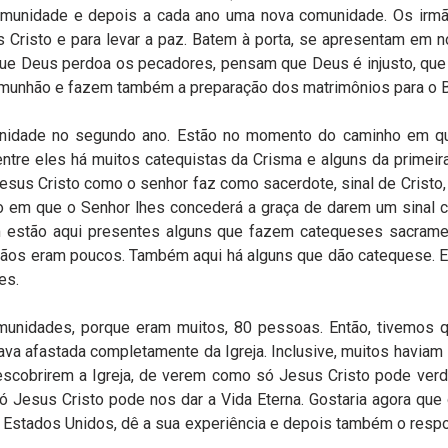
comunidade e depois a cada ano uma nova comunidade. Os irmã
Cristo e para levar a paz. Batem à porta, se apresentam em n
ue Deus perdoa os pecadores, pensam que Deus é injusto, que 
munhão e fazem também a preparação dos matrimônios para o Bat
nidade no segundo ano. Estão no momento do caminho em que
tre eles há muitos catequistas da Crisma e alguns da primeir
esus Cristo como o senhor faz como sacerdote, sinal de Cristo,
io em que o Senhor lhes concederá a graça de darem um sinal
estão aqui presentes alguns que fazem catequeses sacramen
ãos eram poucos. Também aqui há alguns que dão catequese. E
es.
nidades, porque eram muitos, 80 pessoas. Então, tivemos qu
va afastada completamente da Igreja. Inclusive, muitos haviam 
descobrirem a Igreja, de verem como só Jesus Cristo pode ver
 Jesus Cristo pode nos dar a Vida Eterna. Gostaria agora que
nos Estados Unidos, dê a sua experiência e depois também o resp