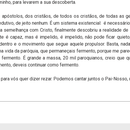
nho, para levarem a sua descoberta.
póstolos, dos cristãos, de todos os cristãos, de todas as g
utivo, de jeito nenhum. É um sistema existencial: é necessário 
e sua semelhança com Cristo, finalmente descobriu a realidade d
e é capaz, mas é impelido, é impelido, não pode ficar quiet
dentro e o movimento que segue aquele propulsor. Basta, nada
na vida da paróquia, que permaneçais fermento, porque me par
s fermento. É grande a massa, 20 mil paroquianos, creio que q
mento, deveis continuar como fermento.
ar para vós quer dizer rezar. Podemos cantar juntos o Pai-Noss