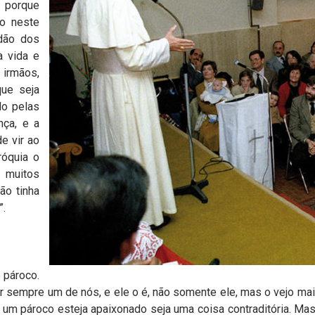
 porque
do neste
rdão dos
a vida e
 irmãos,
ue seja
do pelas
ça, e a
e vir ao
óquia o
 muitos
ão tinha
”.
 pároco.
er sempre um de nós, e ele o é, não somente ele, mas o vejo ma
 um pároco esteja apaixonado seja uma coisa contraditória. Mas