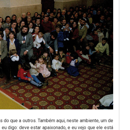
is do que a outros. Também aqui, neste ambiente, um de
 eu digo: deve estar apaixonado, e eu vejo que ele está