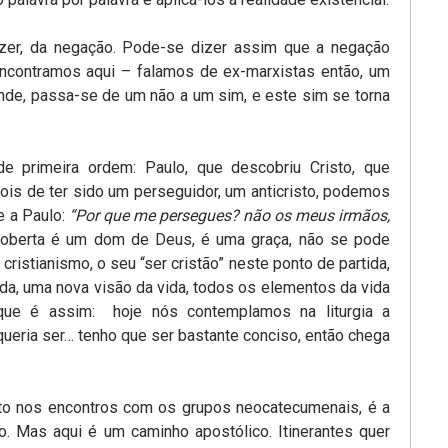
izer, da negação. Pode-se dizer assim que a negação
 encontramos aqui – falamos de ex-marxistas então, um
ende, passa-se de um não a um sim, e este sim se torna
primeira ordem: Paulo, que descobriu Cristo, que
is de ter sido um perseguidor, um anticristo, podemos
se a Paulo:
“Por que me persegues? não os meus irmãos,
escoberta é um dom de Deus, é uma graça, não se pode
cristianismo, o seu “ser cristão” neste ponto de partida,
da, uma nova visão da vida, todos os elementos da vida
ue é assim: hoje nós contemplamos na liturgia a
eria ser… tenho que ser bastante conciso, então chega
to nos encontros com os grupos neocatecumenais, é a
. Mas aqui é um caminho apostólico. Itinerantes quer