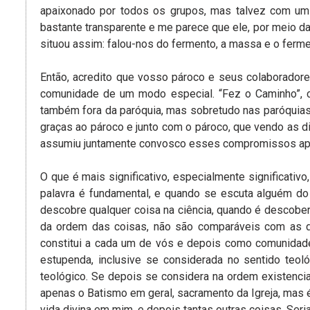
apaixonado por todos os grupos, mas talvez com um c
bastante transparente e me parece que ele, por meio d
situou assim: falou-nos do fermento, a massa e o ferm
Então, acredito que vosso pároco e seus colaborador
comunidade de um modo especial. “Fez o Caminho”, 
também fora da paróquia, mas sobretudo nas paróquias 
graças ao pároco e junto com o pároco, que vendo as di
assumiu juntamente convosco esses compromissos apo
O que é mais significativo, especialmente significati
palavra é fundamental, e quando se escuta alguém do
descobre qualquer coisa na ciência, quando é descobe
da ordem das coisas, não são comparáveis com as desc
constitui a cada um de vós e depois como comunidade
estupenda, inclusive se considerada no sentido teol
teológico. Se depois se considera na ordem existenci
apenas o Batismo em geral, sacramento da Igreja, mas 
vida divina em mim, e depois tantas outras coisas. Seri