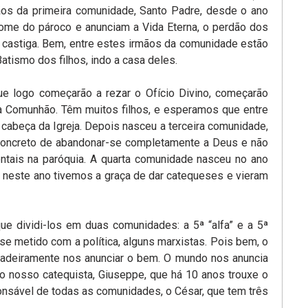
os da primeira comunidade, Santo Padre, desde o ano
ome do pároco e anunciam a Vida Eterna, o perdão dos
castiga. Bem, entre estes irmãos da comunidade estão
ismo dos filhos, indo a casa deles.
 logo começarão a rezar o Ofício Divino, começarão
a Comunhão. Têm muitos filhos, e esperamos que entre
 cabeça da Igreja. Depois nasceu a terceira comunidade,
 concreto de abandonar-se completamente a Deus e não
tais na paróquia. A quarta comunidade nasceu no ano
 neste ano tivemos a graça de dar catequeses e vieram
e dividi-los em duas comunidades: a 5ª “alfa” e a 5ª
se metido com a política, alguns marxistas. Pois bem, o
dadeiramente nos anunciar o bem. O mundo nos anuncia
 o nosso catequista, Giuseppe, que há 10 anos trouxe o
onsável de todas as comunidades, o César, que tem três