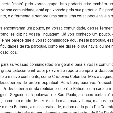
erto “mais” pelo vosso grupo. Isto poderia criar também um
a vossa comunidade, está apaixonado pela sua paróquia. E a p
ento, e o fermento é sempre uma parte, uma coisa pequena, e a
es encontraram um pouco, na vossa comunidade, desse fermen
como se diz na vossa linguagem. Já vos conheço um pouco, e
e me parece que a vossa comunidade aqui, nesta paróquia, está 
ficuldades desta paróquia, como ele disse, o que havia, ou melho
stólicos.
vo, para as vossas comunidades em geral e para a vossa comun
 grupo catecumenal, esta palavra se repete sempre: a descob
rto um novo continente, como Cristóvão Colombo. Mas é seguro,
obertas de ordem espiritual. Pois bem, para vós “descoberta
. A descoberta desta realidade que é o Batismo em cada um 
ógico. Seguindo as palavras de São Paulo, as suas cartas, é
al, como um modo de ser, é ainda mais maravilhosa, mais estup
é o meu Batismo, a minha realidade, o dom dado pelo Pai Celeste
a necessário falar demoradamente, pegar os textos de São Paulo p