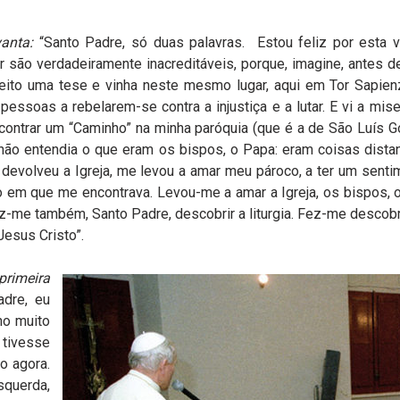
evanta:
“Santo Padre, só duas palavras. Estou feliz por esta v
o verdadeiramente inacreditáveis, porque, imagine, antes de 
feito uma tese e vinha neste mesmo lugar, aqui em Tor Sapie
s pessoas a rebelarem-se contra a injustiça e a lutar. E vi a 
ontrar um “Caminho” na minha paróquia (que é a de São Luís G
u não entendia o que eram os bispos, o Papa: eram coisas distant
evolveu a Igreja, me levou a amar meu pároco, a ter um senti
o em que me encontrava. Levou-me a amar a Igreja, os bispos, o
ez-me também, Santo Padre, descobrir a liturgia. Fez-me descob
esus Cristo”.
primeira
adre, eu
ho muito
 tivesse
o agora.
squerda,