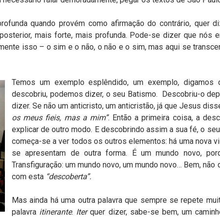
profunda quando provém como afirmação do contrário, quer d
posterior, mais forte, mais profunda. Pode-se dizer que nós
mente isso – o sim e o não, o não e o sim, mas aqui se transc
Temos um exemplo esplêndido, um exemplo, digamos de 
descobriu, podemos dizer, o seu Batismo. Descobriu-o depo
dizer. Se não um anticristo, um anticristão, já que Jesus dis
os meus fieis, mas a mim”
. Então a primeira coisa, a d
explicar de outro modo. E descobrindo assim a sua fé, o seu 
começa-se a ver todos os outros elementos: há uma nova vi
se apresentam de outra forma. É um mundo novo, porq
Transfiguração: um mundo novo, um mundo novo… Bem, não qu
com esta
“descoberta”.
Mas ainda há uma outra palavra que sempre se repete mui
palavra
itinerante
.
Iter
quer dizer, sabe-se bem, um caminho