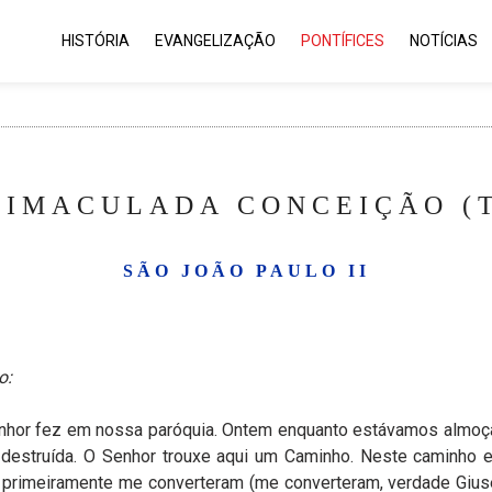
HISTÓRIA
EVANGELIZAÇÃO
PONTÍFICES
NOTÍCIAS
 IMACULADA CONCEIÇÃO (T
SÃO JOÃO PAULO II
o:
enhor fez em nossa paróquia. Ontem enquanto estávamos almoça
va destruída. O Senhor trouxe aqui um Caminho. Neste caminho
rimeiramente me converteram (me converteram, verdade Giusep