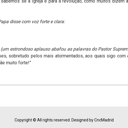
sabemos se a Igreja é para a revolução, como muitos dizem aí
Papa disse com voz forte e clara:
!
(um estrondoso aplauso abafou as palavras do Pastor Supre
es, sobretudo pelos mais atormentados, aos quais sigo com a
e muito forte!”
Copyright © All rights reserved.
Designed by CncMadrid