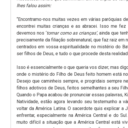
lhes falou assim:
“Encontramo-nos muitas vezes em várias paróquias de 
encontrei muitas crianças e as abracei. Isso me fe
devemos nos ‘
tornar como as crianças’
, ainda que te
precisamente da filiação sobrenatural, que faz raiz 
centrados em vossa espiritualidade no mistério do Bat
ser filhos de Deus, e tudo o que procede desta realidade
Isso é essencialmente o que queria vos dizer; mas digo
onde o mistério do Filho de Deus feito homem está no 
Desejo que caminheis sempre, e progridais sempre ness
filhos adotivos de Deus, feitos semelhantes a seu Fil
Quando o Papa acabou de pronunciar essas palavras, Ki
Natividade, estão agora levando seu testemunho a v
voltar da América Latina. O sacerdote quis explicar a
enfrentar, especialmente na América Central e do Sul
muito difícil a situação que a América Central está