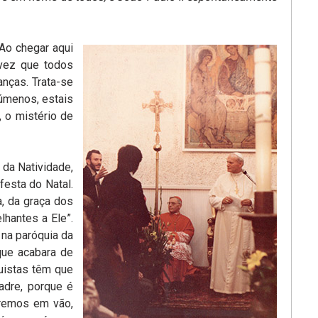
Ao chegar aqui
 vez que todos
nças. Trata-se
úmenos, estais
, o mistério de
 da Natividade,
festa do Natal.
a, da graça dos
lhantes a Ele”.
 na paróquia da
que acabara de
quistas têm que
adre, porque é
rremos em vão,