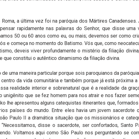
Roma, a última vez foi na paróquia dos Mártires Canadenses. 
z pensar rapidamente nas palavras do Senhor, que disse uma
nhamos 50 ou 60 anos como eu, ou mais; devemos ser como cria
em nós e começa no momento do Batismo. Vós que, como neocatec
ismo, deveis viver profundamente o mistério da filiação divina
 que constitui o autêntico dinamismo da filiação divina.
 de uma maneira particular porque sois paroquianos da paróquia
centro da vida comunitária e também porque já está próxima a 
a realidade interior e sobrenatural que é a realidade da graç
ho unigênito que se fez homem para nos atrair e nos fazer seme
ko lhe apresentou alguns catequistas itinerantes que, formados
ários países do mundo. Entre eles havia um jovem sacerdote 
 João Paulo II a dramática situação que os missionários e cate
. “Necessitamos, disse o sacerdote, ser confortados, Santo P
 vivendo. Voltamos aqui como São Paulo nos perguntando se co