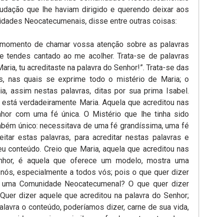
udação que lhe haviam dirigido e querendo deixar aos
idades Neocatecumenais, disse entre outras coisas:
e momento de chamar vossa atenção sobre as palavras
 tendes cantado ao me acolher. Trata-se de palavras
ria, tu acreditaste na palavra do Senhor!”. Trata-se das
is, nas quais se exprime todo o mistério de Maria; o
ia, assim nestas palavras, ditas por sua prima Isabel.
 está verdadeiramente Maria. Aquela que acreditou nas
hor com uma fé única. O Mistério que lhe tinha sido
mbém único: necessitava de uma fé grandíssima, uma fé
eitar estas palavras, para acreditar nestas palavras e
eu conteúdo. Creio que Maria, aquela que acreditou nas
nhor, é aquela que oferece um modelo, mostra uma
 nós, especialmente a todos vós; pois o que quer dizer
 uma Comunidade Neocatecumenal? O que quer dizer
 Quer dizer aquele que acreditou na palavra do Senhor;
lavra o conteúdo, poderíamos dizer, carne de sua vida,