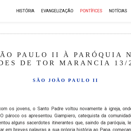
HISTÓRIA
EVANGELIZAÇÃO
PONTÍFICES
NOTÍCIAS
OÃO PAULO II À PARÓQUIA
DES DE TOR MARANCIA 13/2
SÃO JOÃO PAULO II
com os jovens, o Santo Padre voltou novamente à igreja, o
 O pároco os apresentou. Giampiero, catequista da comunida
ou alguns sacerdotes itinerantes que, saindo da paróquia, l
ar em breves palavras a sua própria história ao Papa, começ