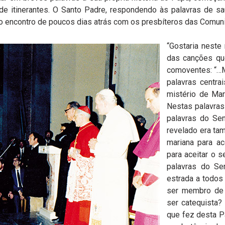
de itinerantes. O Santo Padre, respondendo às palavras de sa
o encontro de poucos dias atrás com os presbíteros das Comun
“Gostaria nest
das canções que
comoventes: “…Ma
palavras centra
mistério de Mar
Nestas palavras
palavras do Sen
revelado era ta
mariana para ac
para aceitar o s
palavras do Se
estrada a todos
ser membro de
ser catequista?
que fez desta Pa