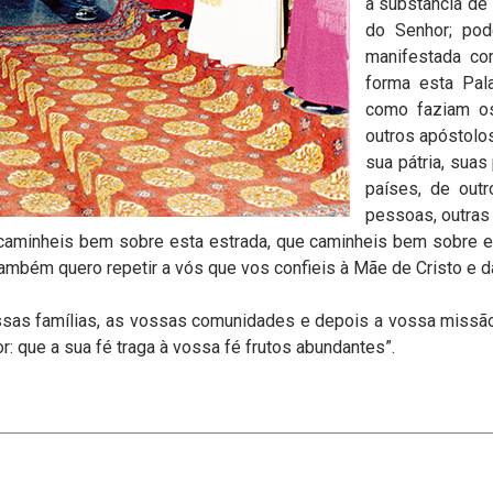
a substância de
do Senhor; pod
manifestada co
forma esta Pala
como faziam os
outros apóstolo
sua pátria, suas
países, de outr
pessoas, outras
caminheis bem sobre esta estrada, que caminheis bem sobre e
mbém quero repetir a vós que vos confieis à Mãe de Cristo e da
ssas famílias, as vossas comunidades e depois a vossa missão
r: que a sua fé traga à vossa fé frutos abundantes”.