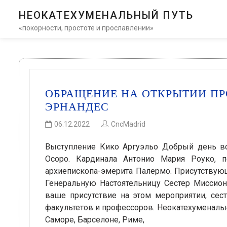
НЕОКАТЕХУМЕНАЛЬНЫЙ ПУТЬ
«покорности, простоте и прославлении»
ОБРАЩЕНИЕ НА ОТКРЫТИИ П
ЭРНАНДЕС
06.12.2022
CncMadrid
Выступление Кико Аргуэльо Добрый день вс
Осоро. Кардинала Антонио Мария Роуко, п
архиепископа-эмерита Палермо. Присутствующ
Генеральную Настоятельницу Сестер Миссион
ваше присутствие на этом мероприятии, сес
факультетов и профессоров. Неокатехуменаль
Саморе, Барселоне, Риме,