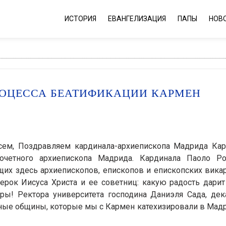
ИСТОРИЯ
ЕВАНГЕЛИЗАЦИЯ
ПАПЫ
НОВ
РОЦЕССА БЕАТИФИКАЦИИ КАРМЕН
ем, Поздравляем кардинала-архиепископа Мадрида Кар
очетного архиепископа Мадрида. Кардинала Паоло Ро
их здесь архиепископов, епископов и епископских вика
ерок Иисуса Христа и ее советниц: какую радость дарит
тры! Ректора университета господина Даниэля Сада, дек
ные общины, которые мы с Кармен катехизировали в Мад