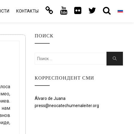
ОСТИ
КОНТАКТЫ
ПОИСК
Искать:
Поиск
КОРРЕСПОНДЕНТ СМИ
лоса
мео,
Álvaro de Juana
риев.
press@neocatechumenaleiter.org
 нам
анов
риде,