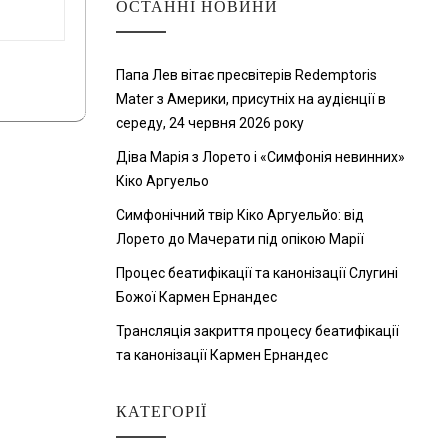
ОСТАННІ НОВИНИ
Папа Лев вітає пресвітерів Redemptoris
Mater з Америки, присутніх на аудієнції в
середу, 24 червня 2026 року
Діва Марія з Лорето і «Симфонія невинних»
Кіко Аргуельо
Симфонічний твір Кіко Аргуельйо: від
Лорето до Мачерати під опікою Марії
Процес беатифікації та канонізації Слугині
Божої Кармен Ернандес
Трансляція закриття процесу беатифікації
та канонізації Кармен Ернандес
КАТЕГОРІЇ