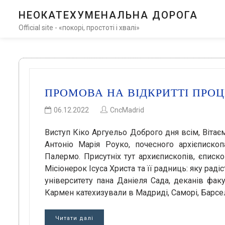
НЕОКАТЕХУМЕНАЛЬНА ДОРОГА
Official site - «покорі, простоті і хвалі»
ПРОМОВА НА ВІДКРИТТІ ПРОЦ
06.12.2022
CncMadrid
Виступ Кіко Аргуельо Доброго дня всім, Віта
Антоніо Марія Роуко, почесного архієписк
Палермо. Присутніх тут архиєпископів, єписко
Місіонерок Ісуса Христа та її радниць: яку рад
університету пана Даніеля Сада, деканів факу
Кармен катехизували в Мадриді, Саморі, Барсел
Читати далі