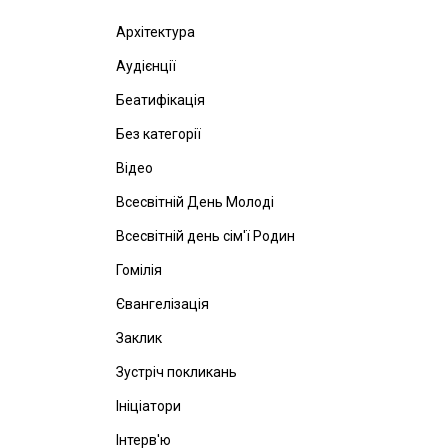
Архітектура
Аудієнції
Беатифікація
Без категорії
Відео
Всесвітній День Молоді
Всесвітній день сім'ї Родин
Гомілія
Євангелізація
Заклик
Зустріч покликань
Ініціатори
Інтерв'ю