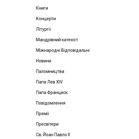
Книги
Концерти
Літургії
Мандрівний катехіст
Міжнародні Відповідальні
Новини
Паломництва
Папа Лев ХІV
Папа Франциск
Повідомлення
Премії
Пресвітери
Св. Йоан Павло ІІ