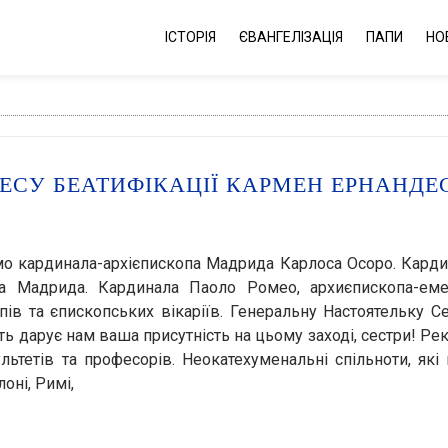
ІСТОРІЯ
ЄВАНГЕЛІЗАЦІЯ
ПАПИ
НО
ЕСУ БЕАТИФІКАЦІЇ КАРМЕН ЕРНАНДЕ
ємо кардинала-архієпископа Мадрида Карлоса Осоро. Кард
опа Мадрида. Кардинала Паоло Ромео, архиєпископа-еме
пів та єпископських вікаріїв. Генеральну Настоятельку С
ість дарує нам ваша присутність на цьому заході, сестри! Ре
льтетів та професорів. Неокатехуменальні спільноти, які
оні, Римі,