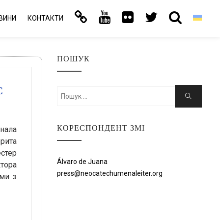
ВИНИ
КОНТАКТИ
ПОШУК
С
Шукати:
Пошук
КОРЕСПОНДЕНТ ЗМІ
инала
рита
естер
Álvaro de Juana
ктора
press@neocatechumenaleiter.org
 ми з