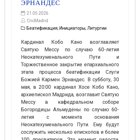
ЭРНАНДЕС
21.05.2026
CncMadrid
Беатификация
,
Инициаторы
,
Литургии
Кардинал Кобо Кано возглавляет
Святую Мессу по случаю 60-летия
Неокатехуменального Пути и
Торжественное закрытие епархиального
этапа процесса беатификации Слуги
Божией Кармен Эрнандес. В субботу, 30
мая, в 20:00 кардинал Хосе Кобо Кано,
архиепископ Мадрида, возглавит Святую
Мессу в кафедральном соборе
Богородицы Альмудены по случаю 60-
летия с момента основания
Неокатехуменального Пути. Ему будут
сослужить несколько епископов и более
100 пресвитеров. Это момент радости,