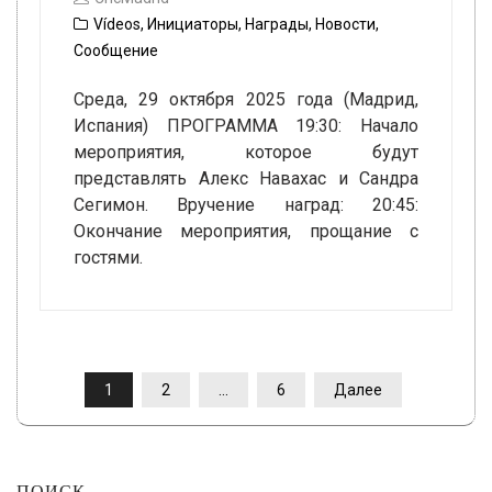
Vídeos
,
Инициаторы
,
Награды
,
Новости
,
Сообщение
Среда, 29 октября 2025 года (Мадрид,
Испания) ПРОГРАММА 19:30: Начало
мероприятия, которое будут
представлять Алекс Навахас и Сандра
Сегимон. Вручение наград: 20:45:
Окончание мероприятия, прощание с
гостями.
ПАГИНАЦИЯ
1
2
…
6
Далее
ЗАПИСЕЙ
ПОИСК