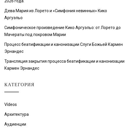
2026 года.
Дева Мария из Лорето и «Симфония невинных» Кико
Аргуэльо
Симфоническое произведение Кико Аргуэльо: от Лорето до
Мачераты под покровом Марии
Процесс беатификации и канонизации Слуги Божьей Кармен
Эрнандес
Трансляция закрытия процесса беатификации и канонизации
Кармен Эрнандес
КАТЕГОРИЯ
Vídeos
Архитектура
Аудиенции