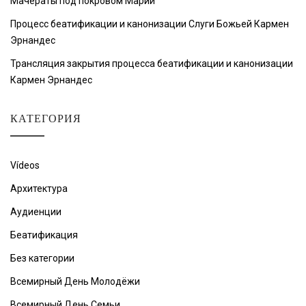
Мачераты под покровом Марии
Процесс беатификации и канонизации Слуги Божьей Кармен
Эрнандес
Трансляция закрытия процесса беатификации и канонизации
Кармен Эрнандес
КАТЕГОРИЯ
Vídeos
Архитектура
Аудиенции
Беатификация
Без категории
Всемирный День Молодёжи
Всемирный День Семьи