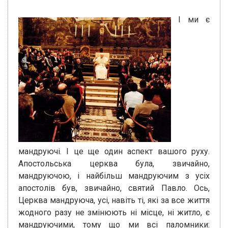
І ми є
мандруючі. І це ще один аспект вашого руху.
Апостольська церква була, звичайно,
мандруючою, і найбільш мандруючим з усіх
апостолів був, звичайно, святий Павло. Ось,
Церква мандруюча, усі, навіть ті, які за все життя
жодного разу не змінюють ні місце, ні житло, є
мандруючими, тому що ми всі паломники: