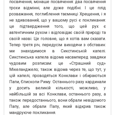
посвячення, монаше посвячення: два посвячення
трохи відмінні, але дуже подібні. І це плід
розважання, поглиблення таємниці Хрещення, і я
не здивований, що у вашому русі є покликання:
це підтвердження того, що цей рух є
автентичним рухом і відповідає своїй природі та
своїй назві. Це головне, що я хотів вам сказати.
Тепер третя річ, передусім виходячи з обставин:
ми знаходимося в Сикстинській капелі.
Сикстинська капела відома насамперед завдяки
чудовим розписам: це «Страшний суд»
Мікеланджело; також відома через те, що тут, у
цій капелі, проводяться Конклави і обираються
Папи, Єпископи Риму. Останнього разу кардинали
у досить великій кількості, можливо, у
найбільшій за всі Конклави, останнього разу, а
також передостаннього, вони обрали невідомого
Папу, але обрали Папу, який відкрив також
мандруюче покликання.