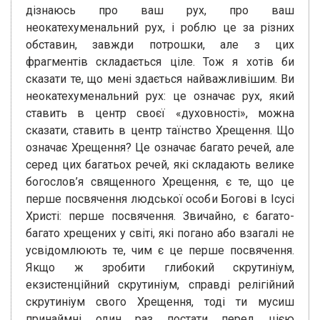
дізнаюсь про ваш рух, про ваш
неокатехуменальний рух, і роблю це за різних
обставин, завжди потрошки, але з цих
фрагментів складається ціле. Тож я хотів би
сказати те, що мені здається найважливішим. Ви
неокатехуменальний рух: це означає рух, який
ставить в центр своєї «духовності», можна
сказати, ставить в центр таїнство Хрещення. Що
означає Хрещення? Це означає багато речей, але
серед цих багатьох речей, які складають велике
богослов’я священного Хрещення, є те, що це
перше посвячення людської особи Богові в Ісусі
Христі: перше посвячення. Звичайно, є багато-
багато хрещених у світі, які погано або взагалі не
усвідомлюють те, чим є це перше посвячення.
Якщо ж зробити глибокий скрутиніум,
екзистенційний скрутиніум, справді релігійний
скрутиніум свого Хрещення, тоді ти мусиш
принаймні один раз постати перед цією