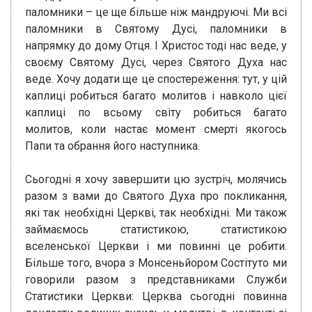
паломники – це ще більше ніж мандруючі. Ми всі
паломники в Святому Дусі, паломники в
напрямку до дому Отця. І Христос тоді нас веде, у
своєму Святому Дусі, через Святого Духа нас
веде. Хочу додати ще це спостереження: тут, у цій
каплиці робиться багато молитов і навколо цієї
каплиці по всьому світу робиться багато
молитов, коли настає момент смерті якогось
Папи та обрання його наступника.
Сьогодні я хочу завершити цю зустріч, молячись
разом з вами до Святого Духа про покликання,
які так необхідні Церкві, так необхідні. Ми також
займаємось статистикою, статистикою
вселенської Церкви і ми повинні це робити.
Більше того, вчора з Монсеньйором Состітуто ми
говорили разом з представниками Служби
Статистики Церкви: Церква сьогодні повинна