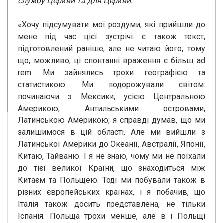
службу Церкви та для
Церкви.
«Хочу підсумувати мої роздуми, які прийшли до
мене під час цієї зустрічі: є також текст,
підготовлений раніше, але не читаю його, тому
що, можливо, ці спонтанні враження є більш ad
rem. Ми зайнялись трохи географією та
статистикою. Ми подорожували світом:
починаючи з Мексики, усією Центральною
Америкою, Антильськими островами,
Латинською Америкою; я справді думав, що ми
залишимося в цій області. Але ми вийшли з
Латинської Америки до Океанії, Австралії, Японії,
Китаю, Тайваню. І я не знаю, чому ми не поїхали
до тієї великої Країни, що знаходиться між
Китаєм та Польщею. Тоді ми побували також в
різних європейських країнах, і я побачив, що
Італія також досить представлена, не тільки
Іспанія. Польща трохи менше, але в і Польщі