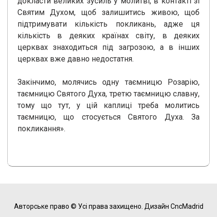
докласти великих зусиль у молитві, в контакті зі
Святим Духом, щоб залишитись живою, щоб
підтримувати кількість покликань, адже ця
кількість в деяких країнах світу, в деяких
церквах знаходиться під загрозою, а в інших
церквах вже давно недостатня.
Закінчимо, молячись одну таємницю Розарію,
таємницю Святого Духа, третю таємницю славну,
тому що тут, у цій каплиці треба молитись
таємницю, що стосується Святого Духа. За
покликання».
Авторське право © Усі права захищено.
Дизайн CncMadrid