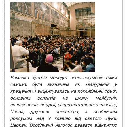
Римська зустріч молодих неокатехуменів ними
самими була визначена як «занурення у
хрещення» і акцентувалась на поглибленні трьох
основних аспектів на шляху майбутніх
священників: літургії, сакраментального аспекту;
Слова, дружини пресвітера, з особливим
роздумом над 9 главою від святого Луки;
Церкви. Особливий наголос давався відкриттю