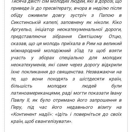
Тисяча двісті сім молодих людей, які в дорозі, що
приведе їх до пресвітерату, вчора в неділю
після
обіду оживили довгу зустріч з Папою в
Сикстинській капелі, заповнену як ніколи. Кіко
Аргуельо, ініціатор неокатехуменальної дороги,
представляючи зібрання Святішому Отцю,
сказав, що ця молодь приїхала в Рим на великий
міжнародний молодіжний з’їзд та щоб
взяти
участь у зборах спеціально для молодих
неокатехуменів, які саме через дорогу
відкрили
їхнє покликання до священства. Незважаючи на
те, що вони походять з шістдесяти
країн,
більшість молодих людей були
латиноамериканцями, раді могти показати Івану
Павлу
II, як було отримано його запрошення в
Перу, під час його недавнього візиту на
«Континент
надії»: «Ідіть і поверніться до своїх
країн, щоб євангелізувати».