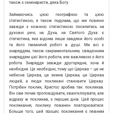
також є семінаристи, дяка Богу.
Займаючись цією географією та цією
статистикою, я також подумав, що ми повинні
завжди з кожною статистикою посилатись на
духовні речі, на Духа, на Святого Духа: є
статистика, яка відома лише завдяки його особі
та його таємничій роботі в душі. Ми всі є
знаряддям, також сакраментальним, священним
знаряддям цієї його роботи, але важливою є його
робота. Знаряддя завжди другорядне, хоча й
необхідне. Це необхідно, тому що Церква – це не
небесна Церква, це земна Церква, це Церква
людей, а люди покликані становити Церкву.
Потрібен поклик, Христос зробив так: покликав.
Він сам почав проповідувати, євангелізувати, але
відразу ж покликав, з перших днів. Цей процес
покликання, поклику повинен повторюватися.
Більше того, цей процес покликання є певним