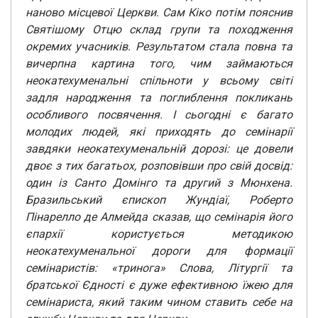
наново місцевої Церкви.
Сам Кіко потім пояснив
Святішому Отцю склад групи та походження
окремих учасників.
Результатом стала повна та
вичерпна картина того, чим займаються
неокатехуменальні
спільноти у всьому світі
задля народження та поглиблення покликань
особливого
посвячення. І сьогодні є багато
молодих людей, які приходять до семінарії
завдяки
неокатехуменальній дорозі: це довели
двоє з тих багатьох, розповівши про свій досвід:
один
із Санто Домінго та другий з Мюнхена.
Бразильський єпископ Жундіаї, Роберто
Пінарелло де
Алмейда сказав, що семінарія його
єпархії користується методикою
неокатехуменальної
дороги для формації
семінаристів: «тринога» Слова, Літургії та
братської Єдності є дуже
ефективною їжею для
семінариста, який таким чином ставить себе на