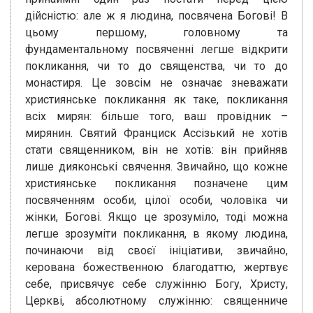
дійсністю: але ж я людина, посвячена Богові! В
цьому першому, головному та
фундаментальному посвяченні легше відкрити
покликання, чи то до священства, чи то до
монастиря. Це зовсім не означає зневажати
християнське покликання як таке, покликання
всіх мирян: більше того, ваш провідник –
мирянин. Святий Франциск Ассізький не хотів
стати священником, він не хотів: він прийняв
лише дияконські свячення. Звичайно, що кожне
християнське покликання позначене цим
посвяченням особи, цілої особи, чоловіка чи
жінки, Богові. Якщо це зрозуміло, тоді можна
легше зрозуміти покликання, в якому людина,
починаючи від своєї ініціативи, звичайно,
керована божественною благодаттю, жертвує
себе, присвячує себе служінню Богу, Христу,
Церкві, абсолютному служінню: священниче