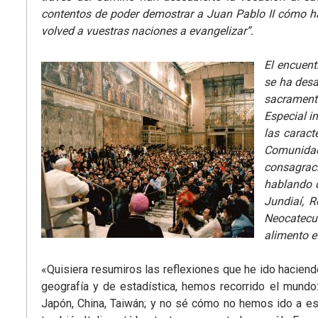
contentos de poder demostrar a Juan Pablo II cómo habí
volved a vuestras naciones a evangelizar”.
El encuent
se ha desa
sacramenta
Especial i
las caract
Comunidad
consagrac
hablando d
Jundiaí, 
Neocatecum
alimento ef
«Quisiera resumiros las reflexiones que he ido hacien
geografía y de estadística, hemos recorrido el mundo:
Japón, China, Taiwán; y no sé cómo no hemos ido a es