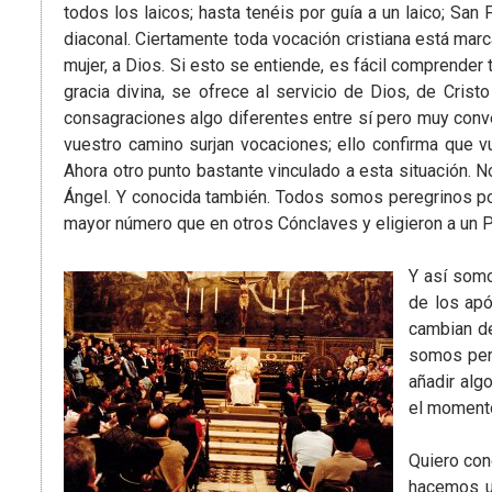
todos los laicos; hasta tenéis por guía a un laico; Sa
diaconal. Ciertamente toda vocación cristiana está marc
mujer, a Dios. Si esto se entiende, es fácil comprender 
gracia divina, se ofrece al servicio de Dios, de Crist
consagraciones algo diferentes entre sí pero muy conve
vuestro camino surjan vocaciones; ello confirma que v
Ahora otro punto bastante vinculado a esta situación. N
Ángel. Y conocida también. Todos somos peregrinos por
mayor número que en otros Cónclaves y eligieron a un P
Y así somos
de los apó
cambian de
somos pere
añadir alg
el momento
Quiero con
hacemos un