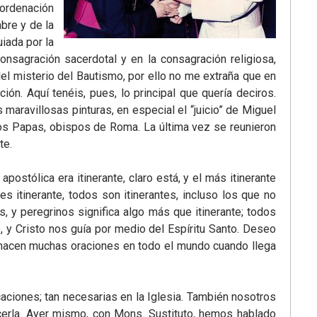
 ordenación
bre y de la
iada por la
consagración sacerdotal y en la consagración religiosa,
el misterio del Bautismo, por ello no me extraña que en
n. Aquí tenéis, pues, lo principal que quería deciros.
maravillosas pinturas, en especial el “juicio” de Miguel
los Papas, obispos de Roma. La última vez se reunieron
te.
postólica era itinerante, claro está, y el más itinerante
s itinerante, todos son itinerantes, incluso los que no
, y peregrinos significa algo más que itinerante; todos
, y Cristo nos guía por medio del Espíritu Santo. Deseo
se hacen muchas oraciones en todo el mundo cuando llega
caciones; tan necesarias en la Iglesia. También nosotros
cerla. Ayer mismo, con Mons. Sustituto, hemos hablado