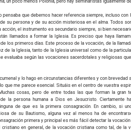
ña; un poco menos Polonia, pero hay seminaristas igualmente de 
o pensaba que debernos hacer referencia siempre, incluso con la e
 de su persona y de su acción misteriosa en el alma. Todos so
 acción, el instrumento es secundario siempre, si bien necesario;
stán llamados a formar la Iglesia. Es preciso que haya llamami
de los primeros días. Este proceso de la vocación, de la llamad
z de la Iglesia, tanto de la Iglesia universal como de la particul
e evaluaba según las vocaciones sacerdotales y religiosas que te
menal y lo hago en circunstancias diferentes y con brevedad 
lo que me parece esencial. Situáis en el centro de vuestra espiri
Muchas cosas, pero de entre todas las que forman la gran te
n de la persona humana a Dios en Jesucristo. Ciertamente h
nguna de que es la primera consagración. En cambio, si un
ligiosa de su Bautismo, alguna vez al menos ha de encontrar
nsagración primera y principal es más fácil detectar la vocación
l cristiano en general, de la vocación cristiana como tal, de la 