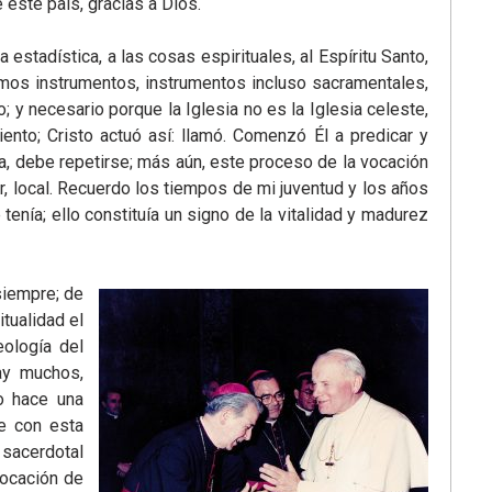
este país, gracias a Dios.
stadística, a las cosas espirituales, al Espíritu Santo,
mos instrumentos, instrumentos incluso sacramentales,
 y necesario porque la Iglesia no es la Iglesia celeste,
ento; Cristo actuó así: llamó. Comenzó Él a predicar y
a, debe repetirse; más aún, este proceso de la vocación
ar, local. Recuerdo los tiempos de mi juventud y los años
nía; ello constituía un signo de la vitalidad y madurez
siempre; de
tualidad el
ología del
ay muchos,
o hace una
se con esta
 sacerdotal
vocación de