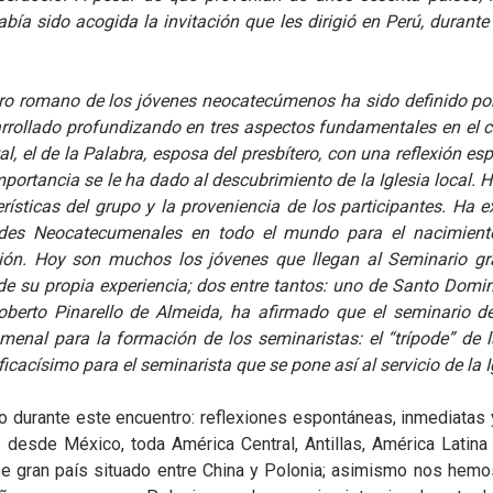
a sido acogida la invitación que les dirigió en Perú, durante su
ro romano de los jóvenes neocatecúmenos ha sido definido po
rrollado profundizando en tres aspectos fundamentales en el cam
l, el de la Palabra, esposa del presbítero, con una reflexión esp
mportancia se le ha dado al descubrimiento de la Iglesia local. 
erísticas del grupo y la proveniencia de los participantes. Ha
es Neocatecumenales en todo el mundo para el nacimiento 
ión. Hoy son muchos los jóvenes que llegan al Seminario g
e su propia experiencia; dos entre tantos: uno de Santo Doming
Roberto Pinarello de Almeida, ha afirmado que el seminario 
enal para la formación de los seminaristas: el “trípode” de l
icacísimo para el seminarista que se pone así al servicio de la Ig
do durante este encuentro: reflexiones espontáneas, inmediata
 desde México, toda América Central, Antillas, América Latin
e gran país situado entre China y Polonia; asimismo nos hemos