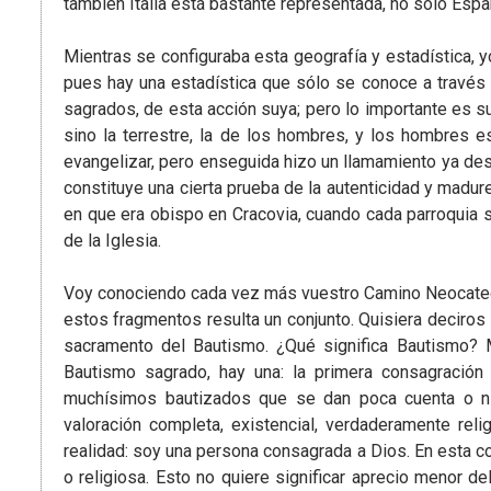
también Italia está bastante representada, no sólo Espa
Mientras se configuraba esta geografía y estadística, y
pues hay una estadística que sólo se conoce a través
sagrados, de esta acción suya; pero lo importante es su
sino la terrestre, la de los hombres, y los hombres e
evangelizar, pero enseguida hizo un llamamiento ya des
constituye una cierta prueba de la autenticidad y madure
en que era obispo en Cracovia, cuando cada parroquia s
de la Iglesia.
Voy conociendo cada vez más vuestro Camino Neocatecu
estos fragmentos resulta un conjunto. Quisiera deciros 
sacramento del Bautismo. ¿Qué significa Bautismo? 
Bautismo sagrado, hay una: la primera consagració
muchísimos bautizados que se dan poca cuenta o ni
valoración completa, existencial, verdaderamente re
realidad: soy una persona consagrada a Dios. En esta co
o religiosa. Esto no quiere significar aprecio menor de