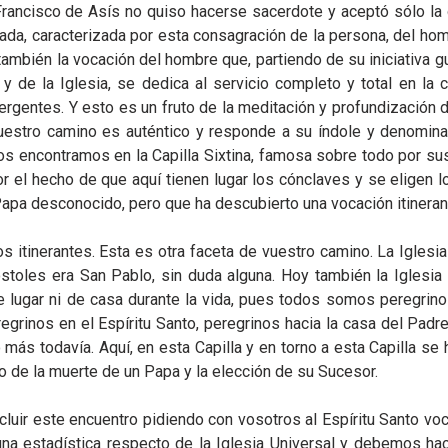
n Francisco de Asís no quiso hacerse sacerdote y aceptó sólo la
ada, caracterizada por esta consagración de la persona, del hom
también la vocación del hombre que, partiendo de su iniciativa gu
o y de la Iglesia, se dedica al servicio completo y total en la 
rgentes. Y esto es un fruto de la meditación y profundización d
uestro camino es auténtico y responde a su índole y denominació
os encontramos en la Capilla Sixtina, famosa sobre todo por sus 
 el hecho de que aquí tienen lugar los cónclaves y se eligen 
apa desconocido, pero que ha descubierto una vocación itineran
 itinerantes. Esta es otra faceta de vuestro camino. La Iglesia a
stoles era San Pablo, sin duda alguna. Hoy también la Iglesia e
 lugar ni de casa durante la vida, pues todos somos peregrinos
grinos en el Espíritu Santo, peregrinos hacia la casa del Padre
o más todavía. Aquí, en esta Capilla y en torno a esta Capilla 
 de la muerte de un Papa y la elección de su Sucesor.
cluir este encuentro pidiendo con vosotros al Espíritu Santo vo
a estadística respecto de la Iglesia Universal y debemos ha