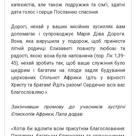
катехистів, але також подружжя та сім’ї, здатні
дати голос і серце Посланню спасіння.
Дорогі, нехай у ваших місійних зусиллях вам
допомагає і супроводжує Марія Діва Дороги.
Вона, яка вирушила у подорож, щоб принести
літній родичці Єлизаветі повноту любові та
радості, якою вона була наповнена (пор. Лк 1,39-
45), нехай зробить так, щоб ваше служіння було
щедрим і багатим на плоди задля будування
церковних Спільнот Африки. Ідіть у вірності
Христу та братам! Йдіть разом! Сердечно всіх вас
благословляю.».
Закінчивши промову до учасників зустрічі
Єпископів Африки, Папа додав:
«Хотів би вділити всім присутнім благословення:
Пастирям, багатьом Єпископам та священникам,