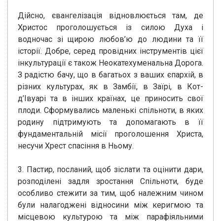
Дійсно, євангелізація відновлюється там, де
Христос проголошується із силою Духа і
водночас зі щирою любов’ю до людини та її
історії. Добре, серед провідних інструментів цієї
інкультурації є також Неокатехуменальна Дорога.
З радістю бачу, що в багатьох з ваших єпархій, в
різних культурах, як в Замбії, в Заїрі, в Кот-
д’Івуарі та в інших країнах, це приносить свої
плоди. Сформувались маленькі спільноти, в яких
родину підтримують та допомагають в її
фундаментальній місії проголошення Христа,
несучи Хрест спасіння в Ньому.
3. Пастир, посланий, щоб зіслати та оцінити дари,
розподілені задля зростання Спільноти, буде
особливо стежити за тим, щоб належним чином
були налагоджені відносини між керигмою та
місцевою культурою та між парафіяльними