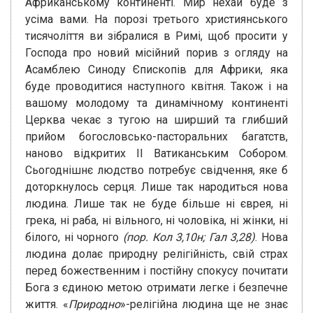
Африканському континенті. Мир нехай буде з
усіма вами. На порозі третього християнського
тисячоліття ви зібралися в Римі, щоб просити у
Господа про новий місійний порив з огляду на
Асамблею Синоду Єпископів для Африки, яка
буде проводитися наступного квітня. Також і на
вашому молодому та динамічному континенті
Церква чекає з тугою на ширший та глибший
прийом богословсько-пасторальних багатств,
наново відкритих II Ватиканським Собором.
Сьогоднішнє людство потребує свідчення, яке б
доторкнулось серця. Лише так народиться нова
людина. Лише так не буде більше ні єврея, ні
грека, ні раба, ні вільного, ні чоловіка, ні жінки, ні
білого, ні чорного
(пор. Кол 3,10н; Гал 3,28)
. Нова
людина долає природну релігійність, свій страх
перед божественним і постійну спокусу почитати
Бога з єдиною метою отримати легке і безпечне
життя. «
Природно
»-релігійна людина ще не знає