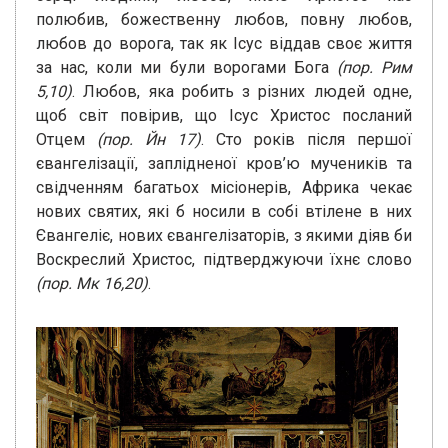
полюбив, божественну любов, повну любов,
любов до ворога, так як Ісус віддав своє життя
за нас, коли ми були ворогами Бога
(пор. Рим
5,10)
. Любов, яка робить з різних людей одне,
щоб світ повірив, що Ісус Христос посланий
Отцем
(пор. Йн 17)
. Сто років після першої
євангелізації, заплідненої кров’ю мучеників та
свідченням багатьох місіонерів, Африка чекає
нових святих, які б носили в собі втілене в них
Євангеліє, нових євангелізаторів, з якими діяв би
Воскреслий Христос, підтверджуючи їхнє слово
(пор. Мк 16,20)
.