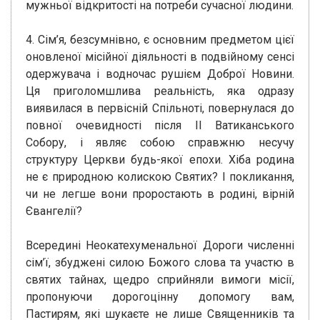
мужньої відкритості на потреби сучасної людини.
4. Сім’я, безсумнівно, є основним предметом цієї
оновленої місійної діяльності в подвійному сенсі
одержувача і водночас рушієм Доброї Новини.
Ця приголомшлива реальність, яка одразу
виявилася в первісній Спільноті, повернулася до
повної очевидності після II Ватиканського
Cобору, і являє собою справжню несучу
структуру Церкви будь-якої епохи. Хіба родина
не є природною колискою Святих? І покликання,
чи не легше вони проростають в родині, вірній
Євангелії?
Всередині Неокатехуменальної Дороги численні
сім’ї, збуджені силою Божого слова та участю в
святих тайнах, щедро сприйняли вимоги місії,
пропонуючи дорогоцінну допомогу вам,
Пастирям, які шукаєте не лише Священників та