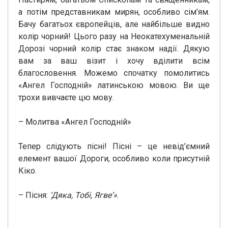
а потім представникам мирян, особливо сім’ям.
Бачу багатьох європейців, але найбільше видно
колір чорний! Цього разу на Неокатехуменальній
Дорозі чорний колір стає знаком надії. Дякую
вам за ваш візит і хочу вділити всім
благословення. Можемо спочатку помолитись
«Ангел Господній» латинською мовою. Ви ще
трохи вивчаєте цю мову.
– Молитва «Ангел Господній»
Тепер слідують пісні! Пісні – це невід’ємний
елемент вашої Дороги, особливо коли присутній
Кіко.
– Пісня:
‘
Дяка, Тобі, Ягве’»
.