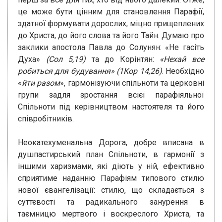
це може бути цінним для становлення Парафії,
здатної формувати дорослих, міцно прищеплених
до Христа, до його слова та його Тайн. Думаю про
заклики апостола Павла до Солунян: «Не гасіть
Духа»
(Сол 5,19)
та до Корінтян:
«Нехай все
робиться для будування» (1Кор 14,26)
. Необхідно
«
йти разом
», гармонізуючи спільноти та церковні
групи задля зростання всієї парафіяльної
Спільноти під керівництвом настоятеля та його
співробітників.
Неокатехуменальна Дорога, добре вписана в
душпастирський план Спільноти, в гармонії з
іншими харизмами, які діють у ній, ефективно
сприятиме наданню Парафіям типового стилю
нової євангелізації: стилю, що складається з
суттєвості та радикального занурення в
таємницю мертвого і воскреслого Христа, та