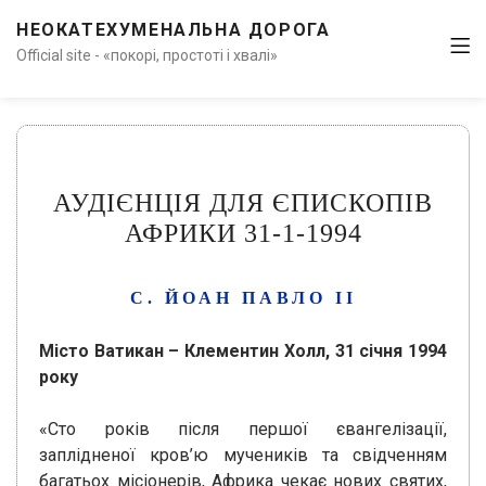
НЕОКАТЕХУМЕНАЛЬНА ДОРОГА
Official site - «покорі, простоті і хвалі»
АУДІЄНЦІЯ ДЛЯ ЄПИСКОПІВ
АФРИКИ 31-1-1994
С. ЙОАН ПАВЛО ІІ
Місто Ватикан – Клементин Холл, 31 січня 1994
року
«Сто років після першої євангелізації,
заплідненої кров’ю мучеників та свідченням
багатьох місіонерів, Африка чекає нових святих,