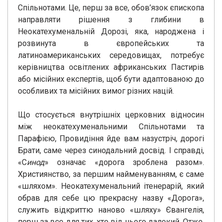
Спільнотами. Це, перш за все, обов’язок єпископа
направляти рішення з глибини в
Неокатехуменальній Дорозі, яка, народжена і
розвинута в європейських та
латиноамериканських середовищах, потребує
керівництва освітлених африканських Пастирів
або місійних експертів, щоб бути адаптованою до
особливих та місійних вимог різних націй.
Що стосується внутрішніх церковних відносин
між неокатехуменальними Спільнотами та
Парафією, Провидіння йде вам назустріч, дорогі
Брати, саме через синодальний досвід. І справді,
«С
инод
» означає «дорога зроблена разом».
Християнство, за першим найменуванням, є саме
«шляхом». Неокатехуменальний ітенерарій, який
обрав для себе цю прекрасну назву «Дорога»,
служить відкриттю наново «шляху» Євангелія,
перш за все для тих, хто від нього далекий. Отже,