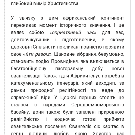
глибокий вимір Християнства.
У зв’язку з цим африканський континент
переживає момент історичного значення. І це
являє собою «
сприятливий час
» для вас,
довгоочікуваний і підготовлений, в якому
церковні Спільноти покликані повністю проявити
своє «
йти разом
». Шановне зібрання, безумовно,
становить подію Провидіння, яка включається в
багатообіцяючу пасторальну добу нової
євангелізації. Також і для Африки існує потреба в
катехуменальному ітенерарії, який виходить за
рамки природної релігійності та веде до
справжньої віри. У Церкві перших століть це
сталося з народами Середземноморського
басейну, вони також були запалені природною
релігійністю і водночас готові прийняти
євангельське послання. Євангеліє сіє карітас в
серці людини, любов, якою Христос нас